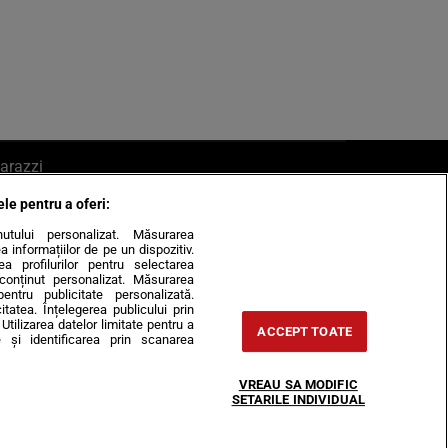
arazzi
ele pentru a oferi:
ite mail la pont@cancan.ro
inutului personalizat. Măsurarea
informațiilor de pe un dispozitiv.
rea profilurilor pentru selectarea
e conținut personalizat. Măsurarea
pentru publicitate personalizată.
itatea. Înțelegerea publicului prin
Utilizarea datelor limitate pentru a
ACCEPT TOATE
 și identificarea prin scanarea
Horoscop
VREAU SA MODIFIC
-urile
Despre noi
Contact
SETARILE INDIVIDUAL