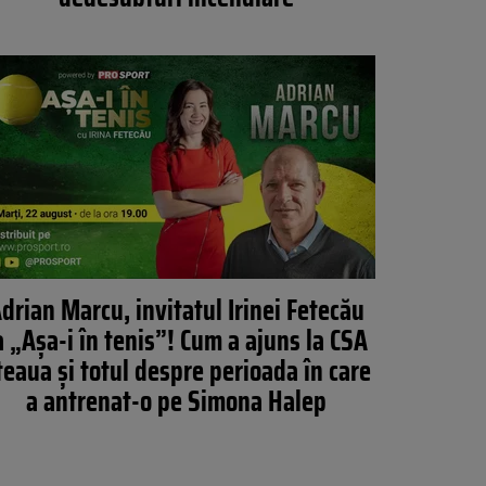
drian Marcu, invitatul Irinei Fetecău
a „Așa-i în tenis”! Cum a ajuns la CSA
teaua și totul despre perioada în care
a antrenat-o pe Simona Halep