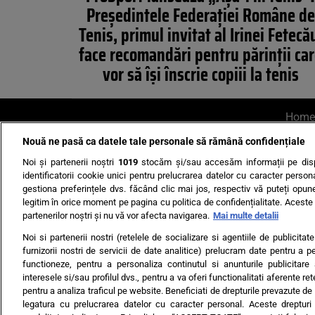
Președintele Federației Române de
Tenis, primul invitat al Irinei Fetecă
face recomandări pentru părinții ca
vor să își înscrie copiii la tenis
Home
Nouă ne pasă ca datele tale personale să rămână confidențiale
AI UN PONT?
Scrie-ne p
Noi și partenerii noștri
1019
stocăm și/sau accesăm informații pe disp
identificatorii cookie unici pentru prelucrarea datelor cu caracter person
gestiona preferințele dvs. făcând clic mai jos, respectiv vă puteți opune 
legitim în orice moment pe pagina cu politica de confidențialitate. Aceste a
partenerilor noștri și nu vă vor afecta navigarea.
Mai multe detalii
Noi si partenerii nostri (retelele de socializare si agentiile de publicita
Ultimele s
furnizorii nostri de servicii de date analitice) prelucram date pentru a p
functioneze, pentru a personaliza continutul si anunturile publicitare
Echipa editorială
Termeni si
interesele si/sau profilul dvs., pentru a va oferi functionalitati aferente ret
pentru a analiza traficul pe website. Beneficiati de drepturile prevazute de
legatura cu prelucrarea datelor cu caracter personal. Aceste drepturi 