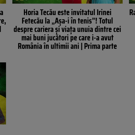
la
Horia Tecău este invitatul Irinei
Ra
re,
Fetecău la „Așa-i în tenis”! Totul
l
despre cariera și viața unuia dintre cei
mai buni jucători pe care i-a avut
România în ultimii ani | Prima parte
!