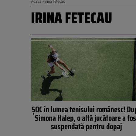
Acasă
»
irina fetecau
IRINA FETECAU
ȘOC în lumea tenisului românesc! Du
Simona Halep, o altă jucătoare a fos
suspendată pentru dopaj