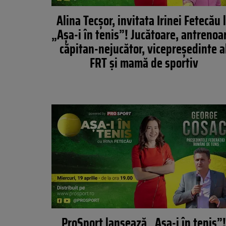
Alina Tecșor, invitata Irinei Fetecău 
„Așa-i în tenis”! Jucătoare, antrenoa
căpitan-nejucător, vicepreședinte a
FRT și mamă de sportiv
ProSport lansează „Așa-i în tenis”