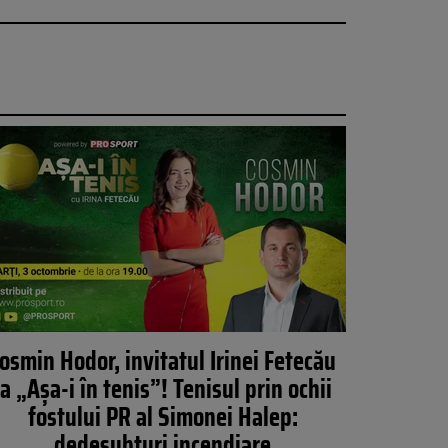
osmin Hodor, invitatul Irinei Fetecău
la „Așa-i în tenis”! Tenisul prin ochii
fostului PR al Simonei Halep:
dedesubturi incendiare