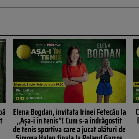
pă
Elena Bogdan, invitata Irinei Fetecău la
C
t
„Așa-i în tenis”! Cum s-a îndrăgostit
de tenis sportiva care a jucat alături de
Simona Halep finala la Roland Garros