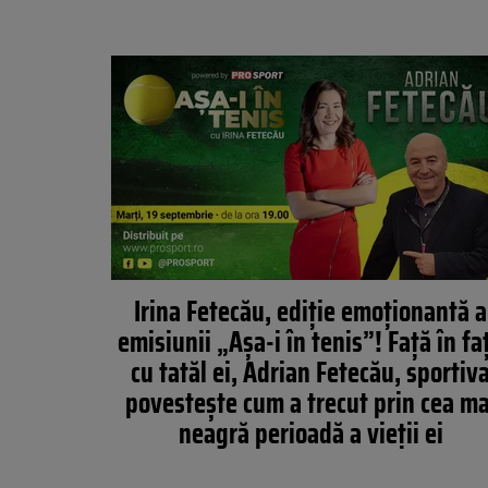
Irina Fetecău, ediție emoționantă a
emisiunii „Așa-i în tenis”! Față în fa
cu tatăl ei, Adrian Fetecău, sportiv
povestește cum a trecut prin cea ma
neagră perioadă a vieții ei