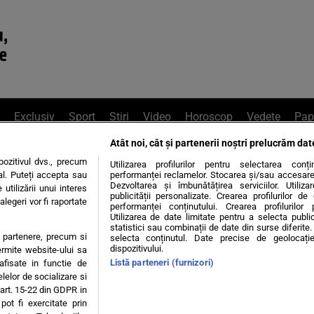
u,
re
Exclusiv
Sport
Știri
Video
Horoscop
Vedete
Pap
Atât noi, cât și partenerii noștri prelucrăm dat
e Whatsapp
, sună la 0741226226 sau trim
ozitivul dvs., precum
Utilizarea profilurilor pentru selectarea conț
al. Puteți accepta sau
performanței reclamelor. Stocarea și/sau accesarea 
Dezvoltarea și îmbunătățirea serviciilor. Utiliza
utilizării unui interes
publicității personalizate. Crearea profilurilor d
legeri vor fi raportate
Știri interne
Știri externe
Politică
performanței conținutului. Crearea profilurilor 
Utilizarea de date limitate pentru a selecta public
statistici sau combinații de date din surse diferite. 
te partenere, precum si
selecta conținutul. Date precise de geolocație
tiri
Diete
Insula Iubirii
Dictionar de vise
LIFE STYLE
dispozitivului.
ermite website-ului sa
Listă parteneri (furnizori)
 afisate in functie de
 condiții
Politica de confidențialitate
Politica privind Cookie
elelor de socializare si
 art. 15-22 din GDPR in
pot fi exercitate prin
Modifică Setările