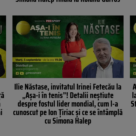
Ilie Năstase, invitatul Irinei Fetecău la
A
ță
„Așa-i în tenis”! Detalii neștiute
l
a
despre fostul lider mondial, cum l-a
S
i
cunoscut pe Ion Țiriac și ce se întâmplă
cu Simona Halep