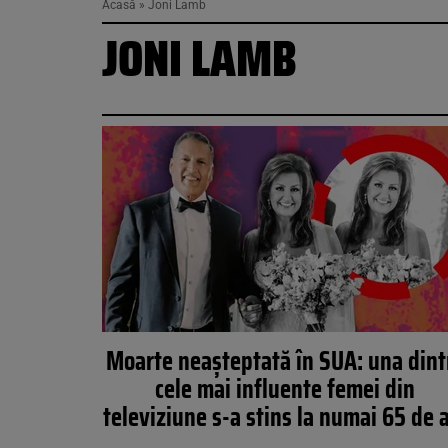
Acasă
»
Joni Lamb
JONI LAMB
Moarte neașteptată în SUA: una dint
cele mai influente femei din
televiziune s-a stins la numai 65 de 