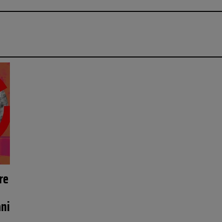
re
ani