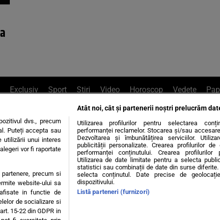
za
Exclusiv
Sport
Știri
Video
Horoscop
Vedete
Pap
Atât noi, cât și partenerii noștri prelucrăm dat
e Whatsapp
, sună la 0741226226 sau trim
ozitivul dvs., precum
Utilizarea profilurilor pentru selectarea conț
al. Puteți accepta sau
performanței reclamelor. Stocarea și/sau accesarea 
Dezvoltarea și îmbunătățirea serviciilor. Utiliza
utilizării unui interes
publicității personalizate. Crearea profilurilor d
legeri vor fi raportate
Știri interne
Știri externe
Politică
performanței conținutului. Crearea profilurilor 
Utilizarea de date limitate pentru a selecta public
statistici sau combinații de date din surse diferite. 
te partenere, precum si
selecta conținutul. Date precise de geolocație
tiri
Diete
Insula Iubirii
Dictionar de vise
LIFE STYLE
dispozitivului.
ermite website-ului sa
Listă parteneri (furnizori)
 afisate in functie de
 condiții
Politica de confidențialitate
Politica privind Cookie
elelor de socializare si
 art. 15-22 din GDPR in