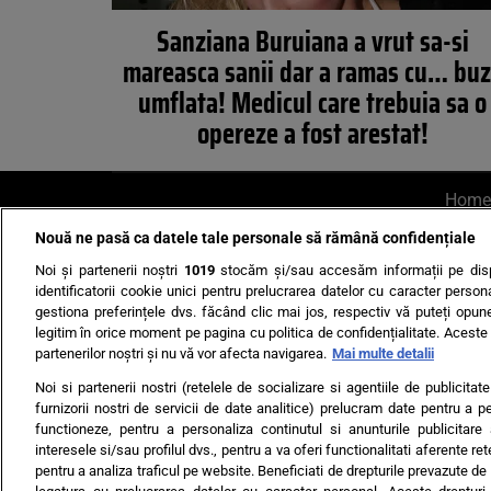
Sanziana Buruiana a vrut sa-si
mareasca sanii dar a ramas cu… bu
umflata! Medicul care trebuia sa o
opereze a fost arestat!
Home
Nouă ne pasă ca datele tale personale să rămână confidențiale
AI UN PONT?
Scrie-ne p
Noi și partenerii noștri
1019
stocăm și/sau accesăm informații pe disp
identificatorii cookie unici pentru prelucrarea datelor cu caracter person
gestiona preferințele dvs. făcând clic mai jos, respectiv vă puteți opune 
legitim în orice moment pe pagina cu politica de confidențialitate. Aceste a
partenerilor noștri și nu vă vor afecta navigarea.
Mai multe detalii
Noi si partenerii nostri (retelele de socializare si agentiile de publicita
Ultimele s
furnizorii nostri de servicii de date analitice) prelucram date pentru a p
functioneze, pentru a personaliza continutul si anunturile publicitare
Echipa editorială
Termeni si
interesele si/sau profilul dvs., pentru a va oferi functionalitati aferente ret
pentru a analiza traficul pe website. Beneficiati de drepturile prevazute de