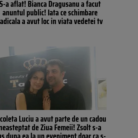
S-a aflat! Bianca Dragusanu a facut
anuntul public! Iata ce schimbare
radicala a avut loc in viata vedetei tv
coleta Luciu a avut parte de un cadou
neasteptat de Ziua Femeii! Zsolt s-a
us dupa ea la un eveniment doar ca s-