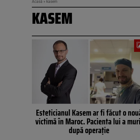
Acasă
»
kasem
KASEM
Esteticianul Kasem ar fi făcut o nou
victimă în Maroc. Pacienta lui a mur
după operație