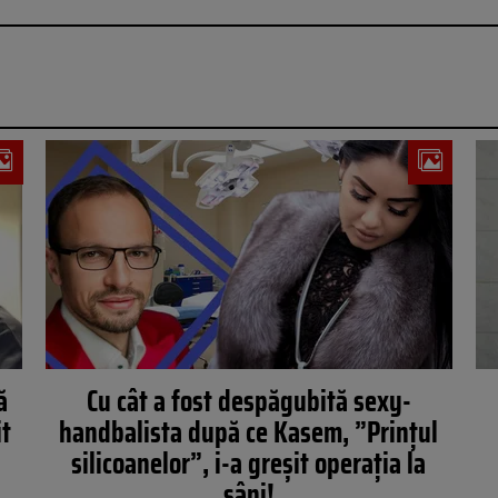
ă
Cu cât a fost despăgubită sexy-
it
handbalista după ce Kasem, ”Prințul
silicoanelor”, i-a greșit operația la
sâni!