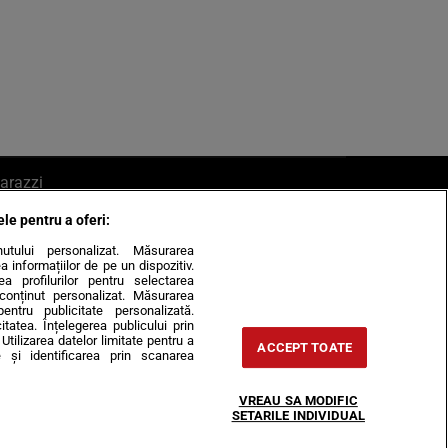
arazzi
ele pentru a oferi:
ite mail la pont@cancan.ro
inutului personalizat. Măsurarea
informațiilor de pe un dispozitiv.
rea profilurilor pentru selectarea
e conținut personalizat. Măsurarea
pentru publicitate personalizată.
itatea. Înțelegerea publicului prin
Utilizarea datelor limitate pentru a
ACCEPT TOATE
 și identificarea prin scanarea
Horoscop
VREAU SA MODIFIC
-urile
Despre noi
Contact
SETARILE INDIVIDUAL