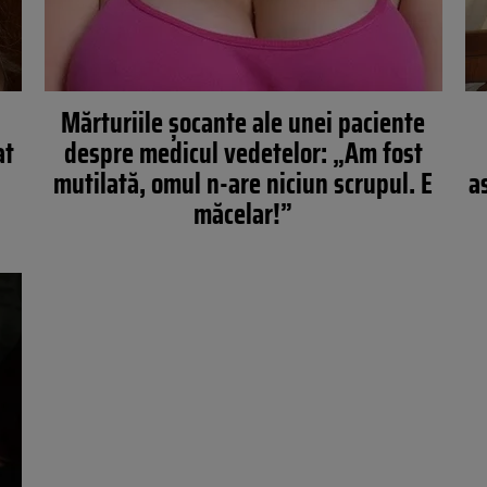
Mărturiile şocante ale unei paciente
at
despre medicul vedetelor: „Am fost
mutilată, omul n-are niciun scrupul. E
a
măcelar!”