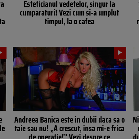
ta
Esteticianul vedetelor, singur la
cumparaturi! Vezi cum si-a umplut
ta
timpul, la o cafea
e
Andreea Banica este in dubii daca sa o
Ni
de
taie sau nu! „A crescut, insa mi-e frica
de operatie!” Vezi despre ce
d