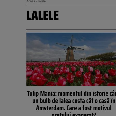
Acasă
»
lalele
LALELE
Tulip Mania: momentul din istorie câ
un bulb de lalea costa cât o casă în
Amsterdam. Care a fost motivul
prețului exagerat?