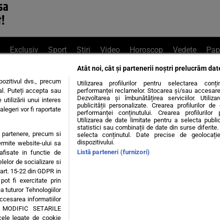
sa
t!
Exclusiv
Sport
Știri
Video
Horoscop
Vedete
Pap
Atât noi, cât și partenerii noștri prelucrăm dat
e Whatsapp
, sună la 0741226226 sau trim
ozitivul dvs., precum
Utilizarea profilurilor pentru selectarea conț
al. Puteți accepta sau
performanței reclamelor. Stocarea și/sau accesarea 
Dezvoltarea și îmbunătățirea serviciilor. Utiliza
utilizării unui interes
publicității personalizate. Crearea profilurilor d
legeri vor fi raportate
Știri interne
Știri externe
Politică
performanței conținutului. Crearea profilurilor 
Utilizarea de date limitate pentru a selecta public
statistici sau combinații de date din surse diferite. 
te partenere, precum si
selecta conținutul. Date precise de geolocație
tiri
Diete
Insula Iubirii
Dictionar de vise
LIFE STYLE
dispozitivului.
ermite website-ului sa
Listă parteneri (furnizori)
 afisate in functie de
 condiții
Politica de confidențialitate
Politica privind Cookie
elelor de socializare si
 art. 15-22 din GDPR in
pot fi exercitate prin
Modifică Setările
a tuturor Tehnologiilor
accesarea informatiilor
A MODIFIC SETARILE
© 2026 - Toate drepturile rezervate
cele legate de cookie