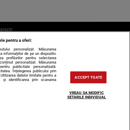
arazzi
ele pentru a oferi:
ite mail la pont@cancan.ro
inutului personalizat. Măsurarea
informațiilor de pe un dispozitiv.
rea profilurilor pentru selectarea
e conținut personalizat. Măsurarea
pentru publicitate personalizată.
itatea. Înțelegerea publicului prin
Utilizarea datelor limitate pentru a
ACCEPT TOATE
 și identificarea prin scanarea
Horoscop
VREAU SA MODIFIC
-urile
Despre noi
Contact
SETARILE INDIVIDUAL