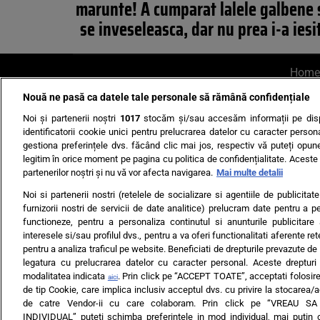
marunte! A cumparat lalele galbene 
se inveseleasca, dar nu prea i-a iesi
Home
Nouă ne pasă ca datele tale personale să rămână confidențiale
AI UN PONT?
Scrie-ne p
Noi și partenerii noștri
1017
stocăm și/sau accesăm informații pe disp
identificatorii cookie unici pentru prelucrarea datelor cu caracter person
gestiona preferințele dvs. făcând clic mai jos, respectiv vă puteți opune 
legitim în orice moment pe pagina cu politica de confidențialitate. Aceste a
partenerilor noștri și nu vă vor afecta navigarea.
Mai multe detalii
Noi si partenerii nostri (retelele de socializare si agentiile de publicita
Ultimele s
furnizorii nostri de servicii de date analitice) prelucram date pentru a p
functioneze, pentru a personaliza continutul si anunturile publicitare
Echipa editorială
Termeni si
interesele si/sau profilul dvs., pentru a va oferi functionalitati aferente ret
pentru a analiza traficul pe website. Beneficiati de drepturile prevazute de
legatura cu prelucrarea datelor cu caracter personal. Aceste drepturi 
modalitatea indicata
. Prin click pe “ACCEPT TOATE”, acceptati folosire
aici
de tip Cookie, care implica inclusiv acceptul dvs. cu privire la stocarea/
de catre Vendor-ii cu care colaboram. Prin click pe “VREAU S
INDIVIDUAL” puteti schimba preferintele in mod individual, mai putin 