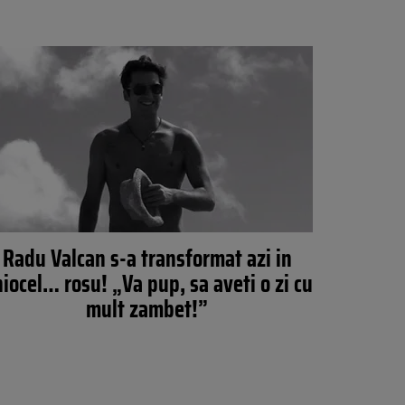
Radu Valcan s-a transformat azi in
iocel… rosu! „Va pup, sa aveti o zi cu
mult zambet!”