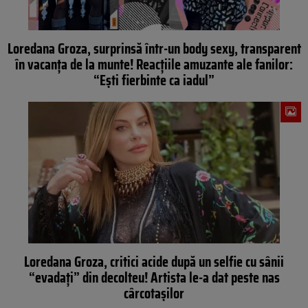
Loredana Groza, surprinsă într-un body sexy, transparent
în vacanța de la munte! Reacțiile amuzante ale fanilor:
“Ești fierbinte ca iadul”
Loredana Groza, critici acide după un selfie cu sânii
“evadați” din decolteu! Artista le-a dat peste nas
cârcotașilor