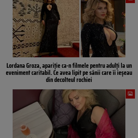
Lordana Groza, apariție ca-n filmele pentru adulți la un
eveniment caritabil. Ce avea lipit pe sânii care îi ieșeau
din decolteul rochiei