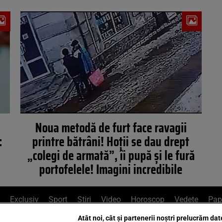
Noua metodă de furt face ravagii
:
printre bătrâni! Hoții se dau drept
„colegi de armată”, îi pupă și le fură
portofelele! Imagini incredibile
Exclusiv
Sport
Știri
Video
Horoscop
Vedete
Pap
Atât noi, cât și partenerii noștri prelucrăm dat