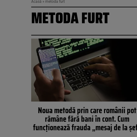
Acasă
»
metoda furt
METODA FURT
Noua metodă prin care românii pot
rămâne fără bani în cont. Cum
funcționează frauda „mesaj de la șe