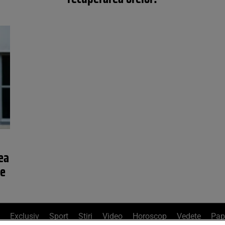
ea
ie
Exclusiv
Sport
Știri
Video
Horoscop
Vedete
Pap