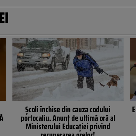
EI
Școli închise din cauza codului
E
MĂ
portocaliu. Anunț de ultimă oră al
Ministerului Educației privind
recuperarea orelor!