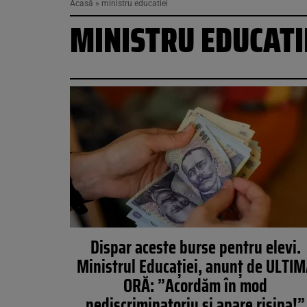
Acasă
»
ministru educatiei
MINISTRU EDUCATI
Dispar aceste burse pentru elevi.
Ministrul Educației, anunț de ULTI
ORĂ: ”Acordăm în mod
nediscriminatoriu și apare risipa!”