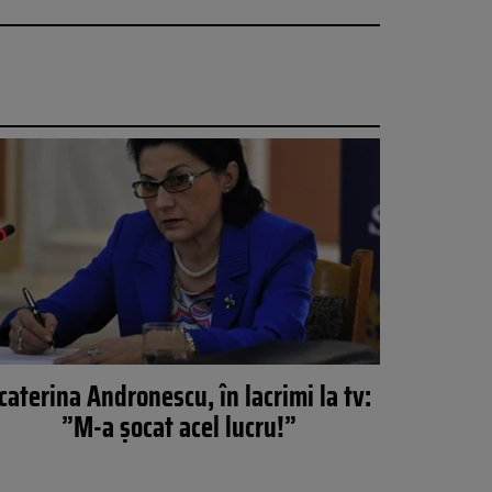
caterina Andronescu, în lacrimi la tv:
”M-a şocat acel lucru!”