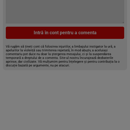
Intră în cont pentru a comenta
Vă rugăm să țineți cont că folosirea injuriilor, a limbajului instigator la ură, a
apelurilor la violență sau trimiterea repetată, în mod abuziv, a aceluiași
comentariu pot duce nu doar la ștergerea mesajului, ci și la suspendarea
temporară a dreptului de a comenta. Site-ul nostru încurajează dezbaterile
aprinse, dar civilizate. Vă mulțumim pentru înțelegere și pentru contribuția la o
discuție bazată pe argumente, nu pe atacuri.