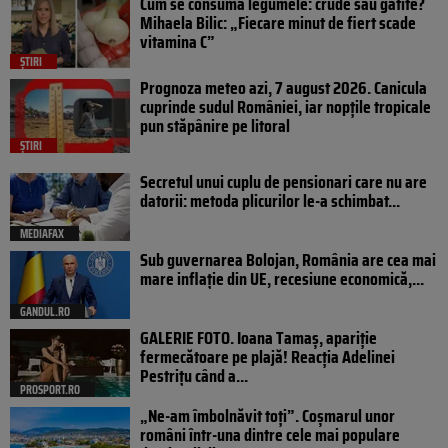
Cum se consumă legumele: crude sau gătite?
Mihaela Bilic: „Fiecare minut de fiert scade
vitamina C”
ȘTIRI
Prognoza meteo azi, 7 august 2026. Canicula
cuprinde sudul României, iar nopțile tropicale
pun stăpânire pe litoral
ȘTIRI
Secretul unui cuplu de pensionari care nu are
datorii: metoda plicurilor le-a schimbat...
MEDIAFAX
Sub guvernarea Bolojan, România are cea mai
mare inflație din UE, recesiune economică,...
GANDUL.RO
GALERIE FOTO. Ioana Tamaş, apariție
fermecătoare pe plajă! Reacția Adelinei
Pestrițu când a...
PROSPORT.RO
„Ne-am îmbolnăvit toți”. Coșmarul unor
români într-una dintre cele mai populare