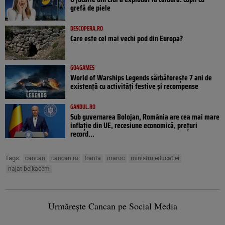
grefă de piele
DESCOPERA.RO
Care este cel mai vechi pod din Europa?
GO4GAMES
World of Warships Legends sărbătorește 7 ani de
existență cu activități festive și recompense
GANDUL.RO
Sub guvernarea Bolojan, România are cea mai mare
inflație din UE, recesiune economică, prețuri
record...
Tags:
cancan
cancan.ro
franta
maroc
ministru educatiei
najat belkacem
Urmărește Cancan pe Social Media