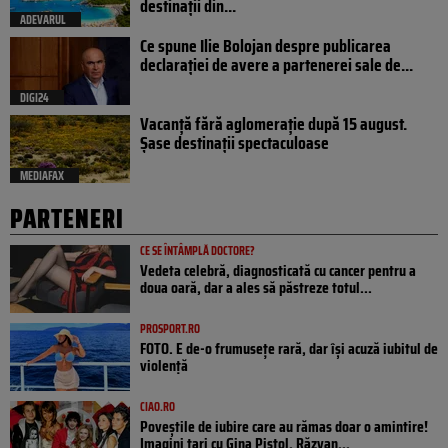
destinații din...
ADEVARUL
Ce spune Ilie Bolojan despre publicarea
declarației de avere a partenerei sale de...
DIGI24
Vacanță fără aglomerație după 15 august.
Șase destinații spectaculoase
MEDIAFAX
PARTENERI
CE SE ÎNTÂMPLĂ DOCTORE?
Vedeta celebră, diagnosticată cu cancer pentru a
doua oară, dar a ales să păstreze totul...
PROSPORT.RO
FOTO. E de-o frumusețe rară, dar își acuză iubitul de
violență
CIAO.RO
Poveştile de iubire care au rămas doar o amintire!
Imagini tari cu Gina Pistol, Răzvan...