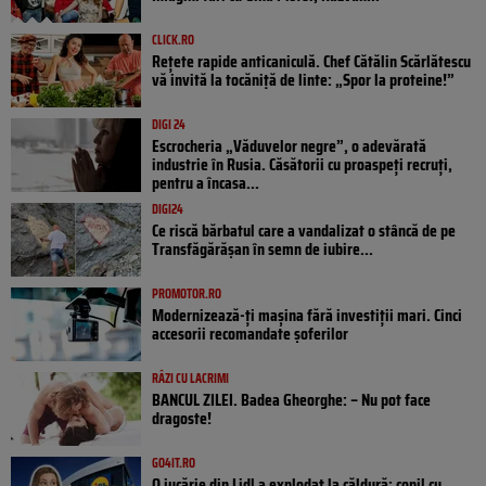
CLICK.RO
Rețete rapide anticaniculă. Chef Cătălin Scărlătescu
vă invită la tocăniță de linte: „Spor la proteine!”
DIGI 24
Escrocheria „Văduvelor negre”, o adevărată
industrie în Rusia. Căsătorii cu proaspeți recruți,
pentru a încasa...
DIGI24
Ce riscă bărbatul care a vandalizat o stâncă de pe
Transfăgărășan în semn de iubire...
PROMOTOR.RO
Modernizează-ți mașina fără investiții mari. Cinci
accesorii recomandate șoferilor
RÂZI CU LACRIMI
BANCUL ZILEI. Badea Gheorghe: – Nu pot face
dragoste!
GO4IT.RO
O jucărie din Lidl a explodat la căldură: copil cu