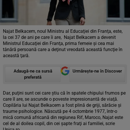
Najat Belkacem, noul Ministru al Educaţiei din Franţa, este,
la cei 37 de ani pe care îi are, Najat Belkacem a devenit
Ministrul Educaţiei din Franţa, prima femeie şi cea mai
tânără persoană care a deţinut vreodată această funcţie în
această ţară.
Adaugă-ne ca sursă
Urmărește-ne în Discover
preferată
Dar, puţini sunt cei care ştiu că în spatele chipului frumos pe
care îl are, se ascunde o poveste impresionantă de viaţă.
Copilăria lui Najat Belkacem a fost plină de griji, sărăcie şi
traume psihologice. Născută pe 4 octombrie 1977, într-o
mică comună africană din regiunea Rif, Maroco, Najat este
cel de al doilea copil, din cei şapte fraţi ai familiei, scrie
Unica.ro.