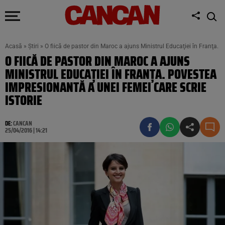
Acasă
»
Știri
»
O fiică de pastor din Maroc a ajuns Ministrul Educaţiei în Franţa. 
O FIICĂ DE PASTOR DIN MAROC A AJUNS
MINISTRUL EDUCAŢIEI ÎN FRANŢA. POVESTEA
IMPRESIONANTĂ A UNEI FEMEI CARE SCRIE
ISTORIE
DE:
CANCAN
25/04/2016 | 14:21