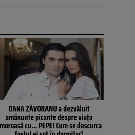
OANA ZĂVORANU a dezvăluit
amănunte picante despre viaţa
moroasă cu… PEPE! Cum se descurca
fostul ei soţ în dormitor!