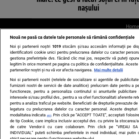
naşului
Home
Nouă ne pasă ca datele tale personale să rămână confidențiale
AI UN PONT?
Scrie-ne p
Noi și partenerii noștri
1019
stocăm și/sau accesăm informații pe disp
identificatorii cookie unici pentru prelucrarea datelor cu caracter person
gestiona preferințele dvs. făcând clic mai jos, respectiv vă puteți opune 
legitim în orice moment pe pagina cu politica de confidențialitate. Aceste a
partenerilor noștri și nu vă vor afecta navigarea.
Mai multe detalii
Noi si partenerii nostri (retelele de socializare si agentiile de publicita
Ultimele s
furnizorii nostri de servicii de date analitice) prelucram date pentru a p
functioneze, pentru a personaliza continutul si anunturile publicitare
Echipa editorială
Termeni si
interesele si/sau profilul dvs., pentru a va oferi functionalitati aferente ret
pentru a analiza traficul pe website. Beneficiati de drepturile prevazute de
legatura cu prelucrarea datelor cu caracter personal. Aceste drepturi 
modalitatea indicata
. Prin click pe “ACCEPT TOATE”, acceptati folosire
aici
de tip Cookie, care implica inclusiv acceptul dvs. cu privire la stocarea/
de catre Vendor-ii cu care colaboram. Prin click pe “VREAU S
INDIVIDUAL” puteti schimba preferintele in mod individual, mai putin 
ARC MEDIA PUBLISH
strict necesare pentru functionarea website-ului.