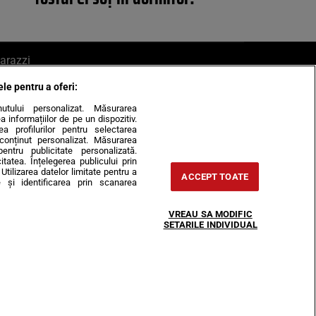
arazzi
ele pentru a oferi:
ite mail la pont@cancan.ro
inutului personalizat. Măsurarea
informațiilor de pe un dispozitiv.
rea profilurilor pentru selectarea
e conținut personalizat. Măsurarea
pentru publicitate personalizată.
itatea. Înțelegerea publicului prin
Utilizarea datelor limitate pentru a
ACCEPT TOATE
 și identificarea prin scanarea
Horoscop
VREAU SA MODIFIC
-urile
Despre noi
Contact
SETARILE INDIVIDUAL
31407, CIF: RO35451445