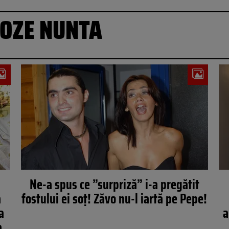
OZE NUNTA
Ne-a spus ce ”surpriză” i-a pregătit
a
fostului ei soţ! Zăvo nu-l iartă pe Pepe!
a
a
a