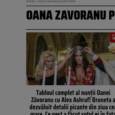
Acasă
»
oana zavoranu poze nunta
OANA ZAVORANU P
Tabloul complet al nunţii Oanei
Zăvoranu cu Alex Ashraf! Bruneta 
dezvăluit detalii picante din ziua ce
mare. Ce gest a făcut soţul ei în faţ