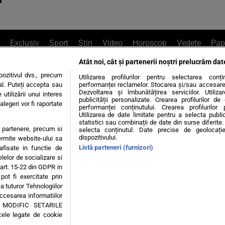
Exclusiv
Sport
Știri
Video
Horoscop
Vedete
Pap
Atât noi, cât și partenerii noștri prelucrăm dat
e Whatsapp
, sună la 0741226226 sau trim
ozitivul dvs., precum
Utilizarea profilurilor pentru selectarea conț
al. Puteți accepta sau
performanței reclamelor. Stocarea și/sau accesarea 
Dezvoltarea și îmbunătățirea serviciilor. Utiliza
utilizării unui interes
publicității personalizate. Crearea profilurilor d
legeri vor fi raportate
Știri interne
Știri externe
Politică
performanței conținutului. Crearea profilurilor 
Utilizarea de date limitate pentru a selecta public
statistici sau combinații de date din surse diferite. 
te partenere, precum si
selecta conținutul. Date precise de geolocație
tiri
Diete
Insula Iubirii
Dictionar de vise
LIFE STYLE
dispozitivului.
ermite website-ului sa
Listă parteneri (furnizori)
 afisate in functie de
 condiții
Politica de confidențialitate
Politica privind Cookie
elelor de socializare si
 art. 15-22 din GDPR in
pot fi exercitate prin
Modifică Setările
a tuturor Tehnologiilor
accesarea informatiilor
A MODIFIC SETARILE
© 2026 - Toate drepturile rezervate
cele legate de cookie
ING SRL, Adresa: București, Sos Fabrica de Glucoză, nr. 21, parter, sector 2, J20160006