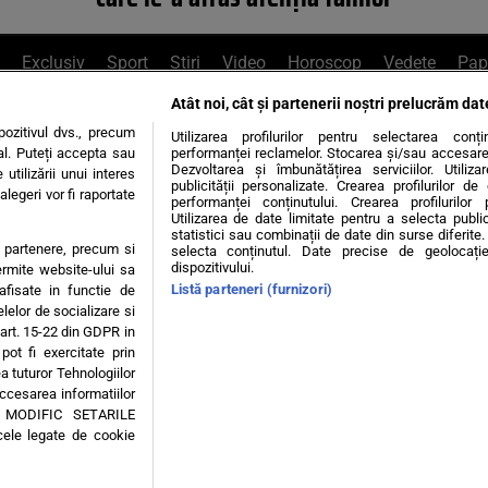
Exclusiv
Sport
Știri
Video
Horoscop
Vedete
Pap
Atât noi, cât și partenerii noștri prelucrăm dat
e Whatsapp
, sună la 0741226226 sau trim
ozitivul dvs., precum
Utilizarea profilurilor pentru selectarea conț
al. Puteți accepta sau
performanței reclamelor. Stocarea și/sau accesarea 
Dezvoltarea și îmbunătățirea serviciilor. Utiliza
utilizării unui interes
publicității personalizate. Crearea profilurilor d
legeri vor fi raportate
Știri interne
Știri externe
Politică
performanței conținutului. Crearea profilurilor 
Utilizarea de date limitate pentru a selecta public
statistici sau combinații de date din surse diferite. 
te partenere, precum si
selecta conținutul. Date precise de geolocație
tiri
Diete
Insula Iubirii
Dictionar de vise
LIFE STYLE
dispozitivului.
ermite website-ului sa
Listă parteneri (furnizori)
 afisate in functie de
 condiții
Politica de confidențialitate
Politica privind Cookie
elelor de socializare si
 art. 15-22 din GDPR in
pot fi exercitate prin
Modifică Setările
a tuturor Tehnologiilor
accesarea informatiilor
A MODIFIC SETARILE
© 2026 - Toate drepturile rezervate
cele legate de cookie
ING SRL, Adresa: București, Sos Fabrica de Glucoză, nr. 21, parter, sector 2, J20160006
Decizia ONJN nr. 1598/16.09.2021. Jocurile de noroc sunt interzise minorilor.