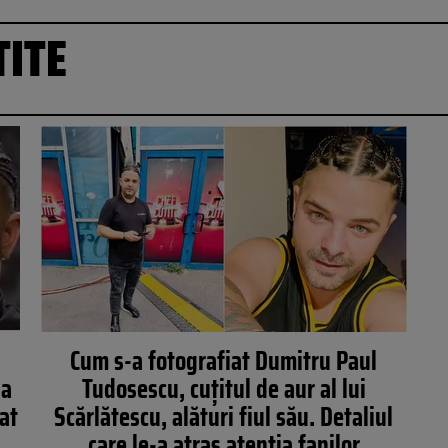
TITE
Cum s-a fotografiat Dumitru Paul
la
Tudosescu, cuțitul de aur al lui
at
Scărlătescu, alături fiul său. Detaliul
care le-a atras atenția fanilor