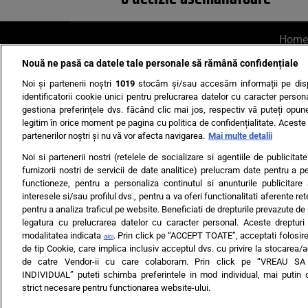
Home
Nouă ne pasă ca datele tale personale să rămână confidențiale
AI UN PONT?
Scrie-ne p
Noi și partenerii noștri
1019
stocăm și/sau accesăm informații pe disp
identificatorii cookie unici pentru prelucrarea datelor cu caracter person
gestiona preferințele dvs. făcând clic mai jos, respectiv vă puteți opune 
legitim în orice moment pe pagina cu politica de confidențialitate. Aceste a
partenerilor noștri și nu vă vor afecta navigarea.
Mai multe detalii
Noi si partenerii nostri (retelele de socializare si agentiile de publicita
Ultimele s
furnizorii nostri de servicii de date analitice) prelucram date pentru a p
functioneze, pentru a personaliza continutul si anunturile publicitare
Echipa editorială
Termeni si
interesele si/sau profilul dvs., pentru a va oferi functionalitati aferente ret
pentru a analiza traficul pe website. Beneficiati de drepturile prevazute de
legatura cu prelucrarea datelor cu caracter personal. Aceste drepturi 
modalitatea indicata
. Prin click pe “ACCEPT TOATE”, acceptati folosire
aici
de tip Cookie, care implica inclusiv acceptul dvs. cu privire la stocarea/
de catre Vendor-ii cu care colaboram. Prin click pe “VREAU S
INDIVIDUAL” puteti schimba preferintele in mod individual, mai putin 
ARC MEDIA PUBLISH
strict necesare pentru functionarea website-ului.