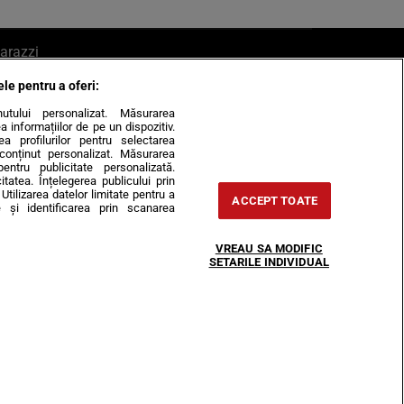
arazzi
ele pentru a oferi:
ite mail la pont@cancan.ro
inutului personalizat. Măsurarea
informațiilor de pe un dispozitiv.
rea profilurilor pentru selectarea
e conținut personalizat. Măsurarea
pentru publicitate personalizată.
itatea. Înțelegerea publicului prin
Utilizarea datelor limitate pentru a
ACCEPT TOATE
 și identificarea prin scanarea
Horoscop
VREAU SA MODIFIC
-urile
Despre noi
Contact
SETARILE INDIVIDUAL
31407, CIF: RO35451445