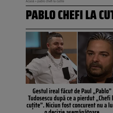
Acasă
»
pablo chefi la cutite
PABLO CHEFI LA CU
Gestul ireal făcut de Paul „Pablo”
Tudosescu după ce a pierdut „Chefi 
cuțite”. Niciun fost concurent nu a lu
o decizie asemănătoare