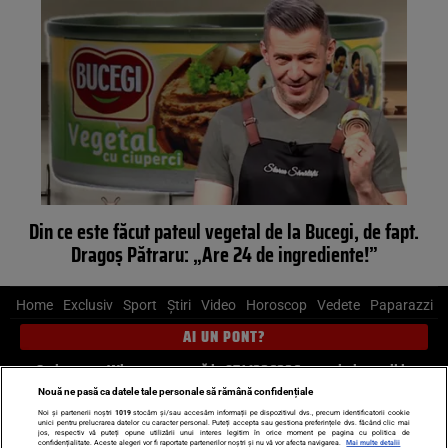
Din ce este făcut pateul vegetal de la Bucegi, de fapt.
Dragoș Pătraru: „Are 24 de ingrediente!”
Home
Exclusiv
Sport
Știri
Video
Horoscop
Vedete
Paparazzi
AI UN PONT?
Scrie-ne pe Whatsapp
, sună la 0741226226 sau trimite mail la
pont@cancan.ro
Nouă ne pasă ca datele tale personale să rămână confidențiale
Noi și partenerii noștri
1019
stocăm și/sau accesăm informații pe dispozitivul dvs., precum identificatorii cookie
unici pentru prelucrarea datelor cu caracter personal. Puteți accepta sau gestiona preferințele dvs. făcând clic mai
Știri interne
Știri externe
Politică
jos, respectiv vă puteți opune utilizării unui interes legitim în orice moment pe pagina cu politica de
confidențialitate. Aceste alegeri vor fi raportate partenerilor noștri și nu vă vor afecta navigarea.
Mai multe detalii