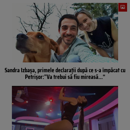
Sandra Izbaşa, primele declaraţii după ce s-a împăcat cu
Petrişor:”Va trebui să fiu mireasă…“