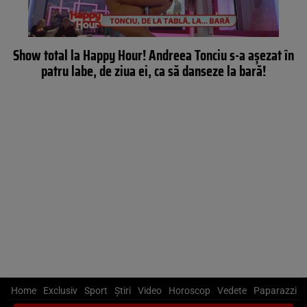
Show total la Happy Hour! Andreea Tonciu s-a aşezat în
patru labe, de ziua ei, ca să danseze la bară!
Home
Exclusiv
Sport
Știri
Video
Horoscop
Vedete
Paparazzi