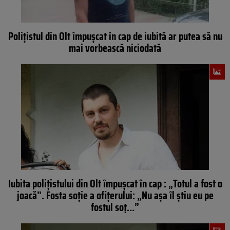
Polițistul din Olt împușcat în cap de iubită ar putea să nu
mai vorbească niciodată
Iubita poliţistului din Olt împuşcat în cap : „Totul a fost o
joacă”. Fosta soţie a ofiţerului: „Nu aşa îl ştiu eu pe
fostul soţ…”