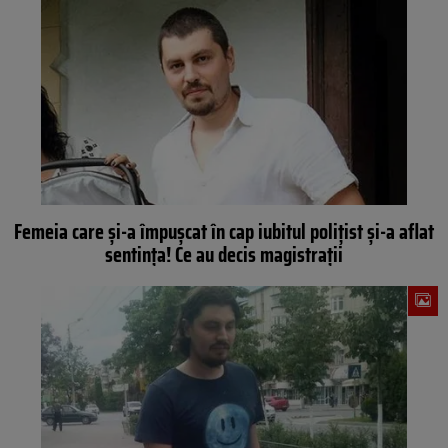
Femeia care și-a împușcat în cap iubitul poliţist și-a aflat
sentința! Ce au decis magistrații