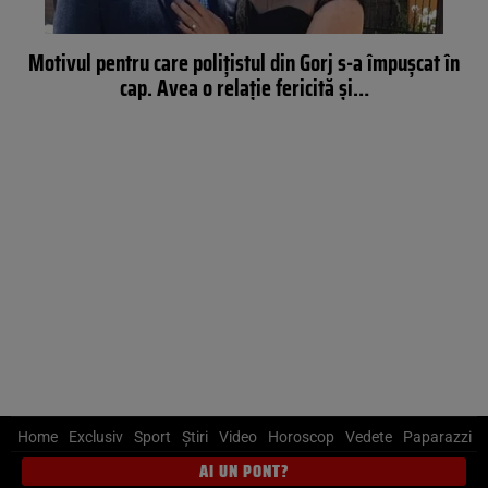
Motivul pentru care poliţistul din Gorj s-a împuşcat în
cap. Avea o relaţie fericită şi…
Home
Exclusiv
Sport
Știri
Video
Horoscop
Vedete
Paparazzi
AI UN PONT?