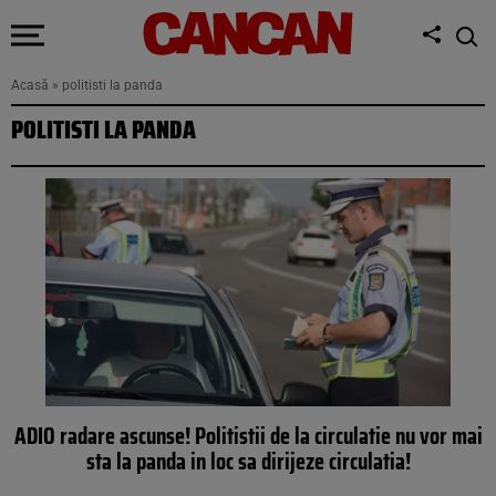
Acasă
»
politisti la panda
POLITISTI LA PANDA
ADIO radare ascunse! Politistii de la circulatie nu vor mai
sta la panda in loc sa dirijeze circulatia!