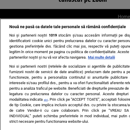
Home
Nouă ne pasă ca datele tale personale să rămână confidențiale
AI UN PONT?
Scrie-ne p
Noi și partenerii noștri
1019
stocăm și/sau accesăm informații pe disp
identificatorii cookie unici pentru prelucrarea datelor cu caracter person
gestiona preferințele dvs. făcând clic mai jos, respectiv vă puteți opune 
legitim în orice moment pe pagina cu politica de confidențialitate. Aceste a
partenerilor noștri și nu vă vor afecta navigarea.
Mai multe detalii
Noi si partenerii nostri (retelele de socializare si agentiile de publicita
Ultimele s
furnizorii nostri de servicii de date analitice) prelucram date pentru a p
functioneze, pentru a personaliza continutul si anunturile publicitare
Echipa editorială
Termeni si
interesele si/sau profilul dvs., pentru a va oferi functionalitati aferente ret
pentru a analiza traficul pe website. Beneficiati de drepturile prevazute de
legatura cu prelucrarea datelor cu caracter personal. Aceste drepturi 
modalitatea indicata
. Prin click pe “ACCEPT TOATE”, acceptati folosire
aici
de tip Cookie, care implica inclusiv acceptul dvs. cu privire la stocarea/
de catre Vendor-ii cu care colaboram. Prin click pe “VREAU S
INDIVIDUAL” puteti schimba preferintele in mod individual, mai putin 
ARC MEDIA PUBLISH
strict necesare pentru functionarea website-ului.