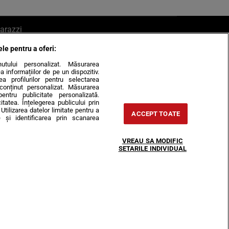
arazzi
ele pentru a oferi:
ite mail la pont@cancan.ro
inutului personalizat. Măsurarea
informațiilor de pe un dispozitiv.
rea profilurilor pentru selectarea
e conținut personalizat. Măsurarea
pentru publicitate personalizată.
itatea. Înțelegerea publicului prin
Utilizarea datelor limitate pentru a
ACCEPT TOATE
 și identificarea prin scanarea
Horoscop
VREAU SA MODIFIC
-urile
Despre noi
Contact
SETARILE INDIVIDUAL
31407, CIF: RO35451445