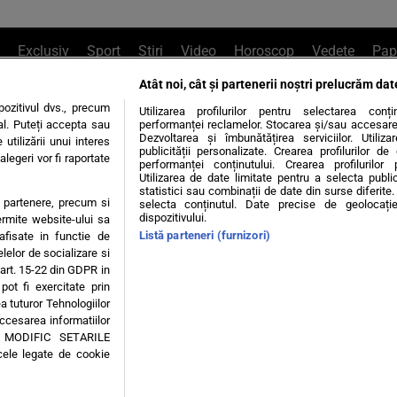
Exclusiv
Sport
Știri
Video
Horoscop
Vedete
Pap
Atât noi, cât și partenerii noștri prelucrăm dat
e Whatsapp
, sună la 0741226226 sau trim
ozitivul dvs., precum
Utilizarea profilurilor pentru selectarea conț
al. Puteți accepta sau
performanței reclamelor. Stocarea și/sau accesarea 
Dezvoltarea și îmbunătățirea serviciilor. Utiliza
utilizării unui interes
publicității personalizate. Crearea profilurilor d
legeri vor fi raportate
Știri interne
Știri externe
Politică
performanței conținutului. Crearea profilurilor 
Utilizarea de date limitate pentru a selecta public
statistici sau combinații de date din surse diferite. 
te partenere, precum si
selecta conținutul. Date precise de geolocație
tiri
Diete
Insula Iubirii
Dictionar de vise
LIFE STYLE
dispozitivului.
ermite website-ului sa
Listă parteneri (furnizori)
 afisate in functie de
 condiții
Politica de confidențialitate
Politica privind Cookie
elelor de socializare si
 art. 15-22 din GDPR in
pot fi exercitate prin
Modifică Setările
a tuturor Tehnologiilor
accesarea informatiilor
A MODIFIC SETARILE
© 2026 - Toate drepturile rezervate
cele legate de cookie
ING SRL, Adresa: București, Sos Fabrica de Glucoză, nr. 21, parter, sector 2, J20160006
Decizia ONJN nr. 1598/16.09.2021. Jocurile de noroc sunt interzise minorilor.