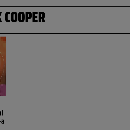
X COOPER
ul
-a