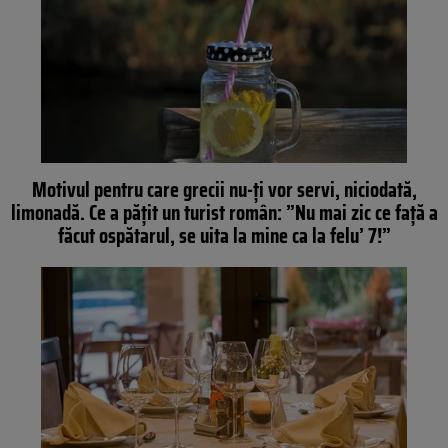
Motivul pentru care grecii nu-ți vor servi, niciodată,
limonadă. Ce a pățit un turist român: ”Nu mai zic ce față a
făcut ospătarul, se uita la mine ca la felu’ 7!”