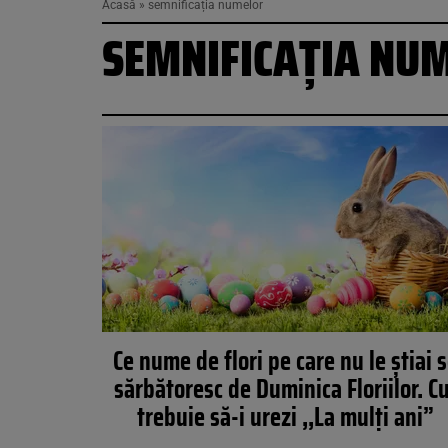
Acasă
»
semnificația numelor
SEMNIFICAȚIA NU
Ce nume de flori pe care nu le știai 
sărbătoresc de Duminica Floriilor. Cu
trebuie să-i urezi ,,La mulți ani”