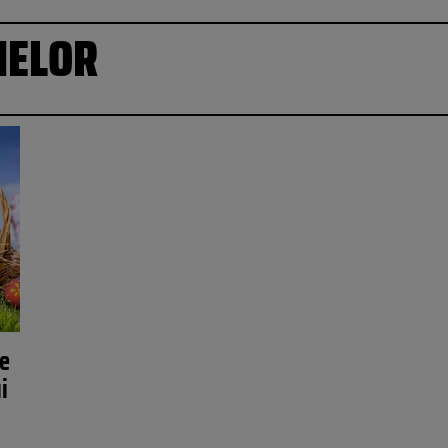
MELOR
se
i