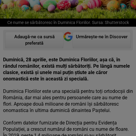
Ce nume se sărbătoresc în Duminica Floriilor. Sursa: Shutterstock
Adaugă-ne ca sursă
Urmărește-ne în Discover
preferată
Duminică, 28 aprilie, este Duminica Floriilor, așa că, în
rândul românilor, există mulți sărbătoriți. Pe lângă numele
clasice, există și unele mai puțin știute ale căror
onomastică este în această zi specială.
Duminica Floriilor este una specială pentru toți ortodocșii din
România, dar mai ales pentru persoanele care au nume de
flori. Aproape două milioane de români își sărbătoresc
onomastica în ultima duminică dinaintea Paștelui.
Conform datelor furnizate de Direcția pentru Evidența
Populației, a crescut numărul de români cu nume de floare.
În 2019, peste 1,4 milioane de români și-au sărbătorit