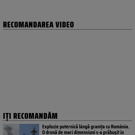
RECOMANDAREA VIDEO
IȚI RECOMANDĂM
Explozie puternică lângă granița cu România.
O dronă de mari dimensiuni s-a prăbușit în