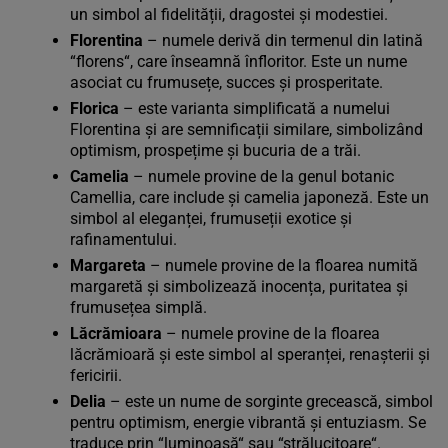
un simbol al fidelității, dragostei și modestiei.
Florentina
– numele derivă din termenul din latină
“florens“, care înseamnă înfloritor. Este un nume
asociat cu frumusețe, succes și prosperitate.
Florica
– este varianta simplificată a numelui
Florentina și are semnificații similare, simbolizând
optimism, prospețime și bucuria de a trăi.
Camelia
– numele provine de la genul botanic
Camellia, care include și camelia japoneză. Este un
simbol al eleganței, frumuseții exotice și
rafinamentului.
Margareta
– numele provine de la floarea numită
margaretă și simbolizează inocența, puritatea și
frumusețea simplă.
Lăcrămioara
– numele provine de la floarea
lăcrămioară și este simbol al speranței, renașterii și
fericirii.
Delia
– este un nume de sorginte grecească, simbol
pentru optimism, energie vibrantă și entuziasm. Se
traduce prin “luminoasă“ sau “strălucitoare“.