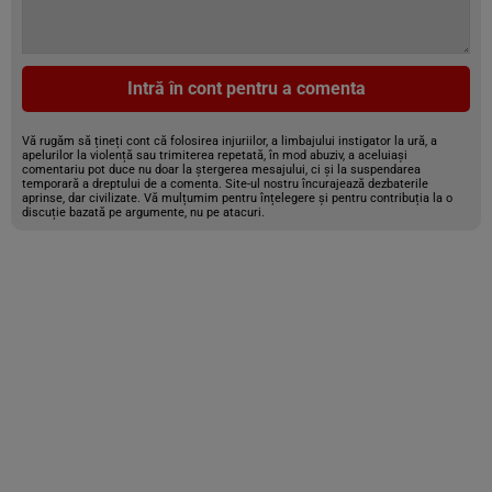
Intră în cont pentru a comenta
Vă rugăm să țineți cont că folosirea injuriilor, a limbajului instigator la ură, a
apelurilor la violență sau trimiterea repetată, în mod abuziv, a aceluiași
comentariu pot duce nu doar la ștergerea mesajului, ci și la suspendarea
temporară a dreptului de a comenta. Site-ul nostru încurajează dezbaterile
aprinse, dar civilizate. Vă mulțumim pentru înțelegere și pentru contribuția la o
discuție bazată pe argumente, nu pe atacuri.