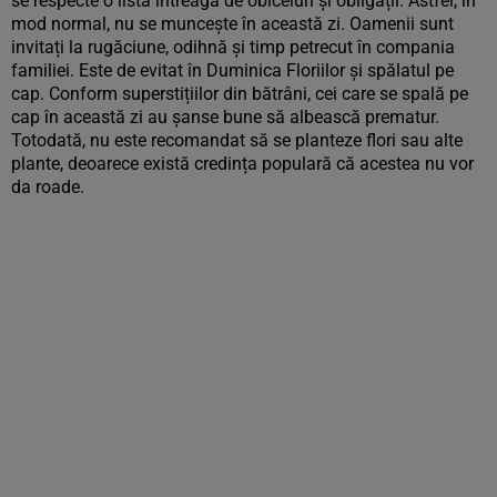
se respecte o listă întreagă de obiceiuri și obligații. Astfel, în
mod normal, nu se muncește în această zi. Oamenii sunt
invitați la rugăciune, odihnă și timp petrecut în compania
familiei. Este de evitat în Duminica Floriilor și spălatul pe
cap. Conform superstițiilor din bătrâni, cei care se spală pe
cap în această zi au șanse bune să albească prematur.
Totodată, nu este recomandat să se planteze flori sau alte
plante, deoarece există credința populară că acestea nu vor
da roade.