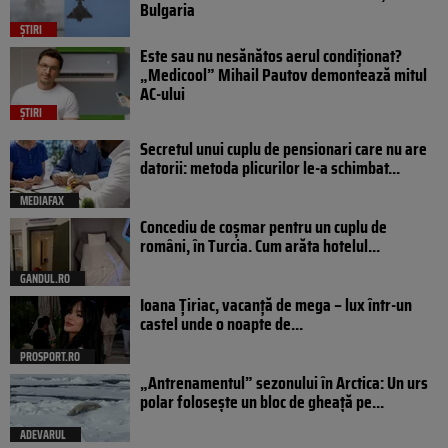
Bulgaria
ȘTIRI
Este sau nu nesănătos aerul condiționat?
„Medicool” Mihail Pautov demontează mitul
AC-ului
ȘTIRI
Secretul unui cuplu de pensionari care nu are
datorii: metoda plicurilor le-a schimbat...
MEDIAFAX
Concediu de coșmar pentru un cuplu de
români, în Turcia. Cum arăta hotelul...
GANDUL.RO
Ioana Țiriac, vacanță de mega – lux într-un
castel unde o noapte de...
PROSPORT.RO
„Antrenamentul” sezonului în Arctica: Un urs
polar folosește un bloc de gheață pe...
ADEVARUL