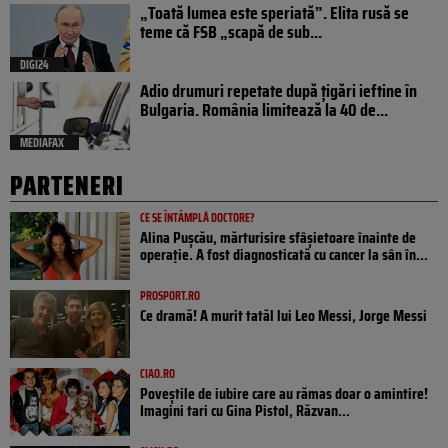
„Toată lumea este speriată”. Elita rusă se
teme că FSB „scapă de sub...
DIGI24
Adio drumuri repetate după țigări ieftine în
Bulgaria. România limitează la 40 de...
MEDIAFAX
PARTENERI
CE SE ÎNTÂMPLĂ DOCTORE?
Alina Pușcău, mărturisire sfâșietoare înainte de
operație. A fost diagnosticată cu cancer la sân în...
PROSPORT.RO
Ce dramă! A murit tatăl lui Leo Messi, Jorge Messi
CIAO.RO
Poveştile de iubire care au rămas doar o amintire!
Imagini tari cu Gina Pistol, Răzvan...