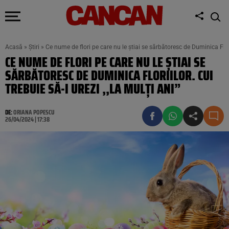
Acasă
»
Știri
»
Ce nume de flori pe care nu le știai se sărbătoresc de Duminica Floriil
CE NUME DE FLORI PE CARE NU LE ȘTIAI SE
SĂRBĂTORESC DE DUMINICA FLORIILOR. CUI
TREBUIE SĂ-I UREZI ,,LA MULȚI ANI”
DE:
ORIANA POPESCU
26/04/2024 | 17:38