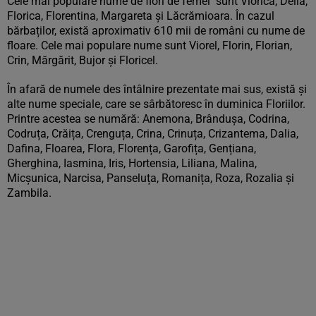
Cele mai populare nume de flori de femei sunt Viorica, Delia,
Florica, Florentina, Margareta și Lăcrămioara. În cazul
bărbaților, există aproximativ 610 mii de români cu nume de
floare. Cele mai populare nume sunt Viorel, Florin, Florian,
Crin, Mărgărit, Bujor și Floricel.
În afară de numele des întâlnire prezentate mai sus, există și
alte nume speciale, care se sârbătoresc în duminica Floriilor.
Printre acestea se numără: Anemona, Brândușa, Codrina,
Codruța, Crăița, Crenguța, Crina, Crinuța, Crizantema, Dalia,
Dafina, Floarea, Flora, Florența, Garofița, Gențiana,
Gherghina, Iasmina, Iris, Hortensia, Liliana, Malina,
Micșunica, Narcisa, Panseluța, Romanița, Roza, Rozalia și
Zambila.