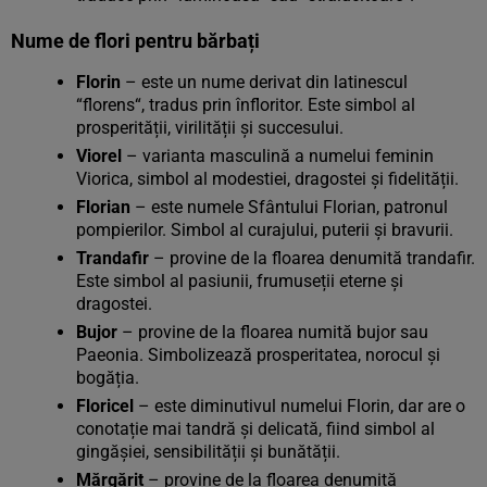
Nume de flori pentru bărbați
Florin
– este un nume derivat din latinescul
“florens“, tradus prin înfloritor. Este simbol al
prosperității, virilității și succesului.
Viorel
– varianta masculină a numelui feminin
Viorica, simbol al modestiei, dragostei și fidelității.
Florian
– este numele Sfântului Florian, patronul
pompierilor. Simbol al curajului, puterii și bravurii.
Trandafir
– provine de la floarea denumită trandafir.
Este simbol al pasiunii, frumuseții eterne și
dragostei.
Bujor
– provine de la floarea numită bujor sau
Paeonia. Simbolizează prosperitatea, norocul și
bogăția.
Floricel
– este diminutivul numelui Florin, dar are o
conotație mai tandră și delicată, fiind simbol al
gingășiei, sensibilității și bunătății.
Mărgărit
– provine de la floarea denumită