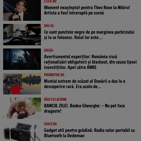
CLICK.RO
Moment neașteptat pentru Theo Rose la Nibiru!
Artista a fost întreruptă pe scenă
DIGI 24
Ce sunt punctele negre de pe marginea parbrizului
și la ce folosesc. Rolul lor este...
DIGI24
Avertismentul experților: România riscă
raționalizări obligatorii și blackout, din cauza lipsei
investițiilor. Apel către ANRE
PROMOTOR.RO
Nivelul extrem de scăzut al Dunării a dus la o
descoperire rară. Era acolo de...
RÂZI CU LACRIMI
BANCUL ZILEI. Badea Gheorghe: – Nu pot face
dragoste!
GO4IT.RO
Gadget util pentru grădină: Radio solar portabil cu
Bluetooth la Dedeman