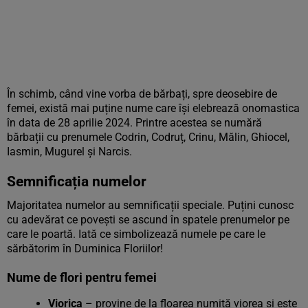
În schimb, când vine vorba de bărbați, spre deosebire de
femei, există mai puține nume care își elebrează onomastica
în data de 28 aprilie 2024. Printre acestea se numără
bărbații cu prenumele Codrin, Codruț, Crinu, Mălin, Ghiocel,
Iasmin, Mugurel și Narcis.
Semnificația numelor
Majoritatea numelor au semnificații speciale. Puțini cunosc
cu adevărat ce povești se ascund în spatele prenumelor pe
care le poartă. Iată ce simbolizează numele pe care le
sărbătorim în Duminica Floriilor!
Nume de flori pentru femei
Viorica
– provine de la floarea numită viorea și este