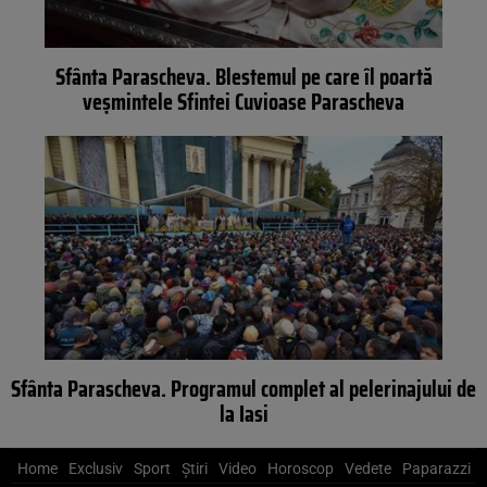
Sfânta Parascheva. Blestemul pe care îl poartă
veșmintele Sfintei Cuvioase Parascheva
Sfânta Parascheva. Programul complet al pelerinajului de
la Iasi
Home
Exclusiv
Sport
Știri
Video
Horoscop
Vedete
Paparazzi