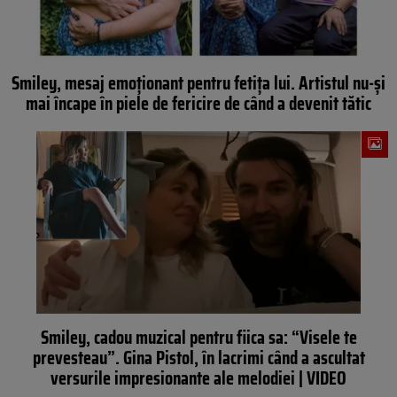
Smiley, mesaj emoționant pentru fetița lui. Artistul nu-și
mai încape în piele de fericire de când a devenit tătic
Smiley, cadou muzical pentru fiica sa: “Visele te
prevesteau”. Gina Pistol, în lacrimi când a ascultat
versurile impresionante ale melodiei | VIDEO