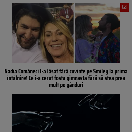
Nadia Comăneci l-a lăsat fără cuvinte pe Smiley la prima
întâlnire! Ce i-a cerut fosta gimnastă fără să stea prea
mult pe gânduri