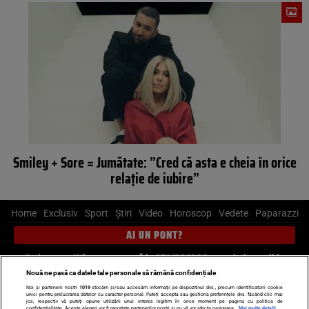
Smiley + Sore = Jumătate: ”Cred că asta e cheia în orice
relație de iubire”
Home
Exclusiv
Sport
Știri
Video
Horoscop
Vedete
Paparazzi
AI UN PONT?
Scrie-ne pe Whatsapp
, sună la 0741226226 sau trimite mail la
pont@cancan.ro
Nouă ne pasă ca datele tale personale să rămână confidențiale
Noi și partenerii noștri
1019
stocăm și/sau accesăm informații pe dispozitivul dvs., precum identificatorii cookie
unici pentru prelucrarea datelor cu caracter personal. Puteți accepta sau gestiona preferințele dvs. făcând clic mai
Știri interne
Știri externe
Politică
jos, respectiv vă puteți opune utilizării unui interes legitim în orice moment pe pagina cu politica de
confidențialitate. Aceste alegeri vor fi raportate partenerilor noștri și nu vă vor afecta navigarea.
Mai multe detalii