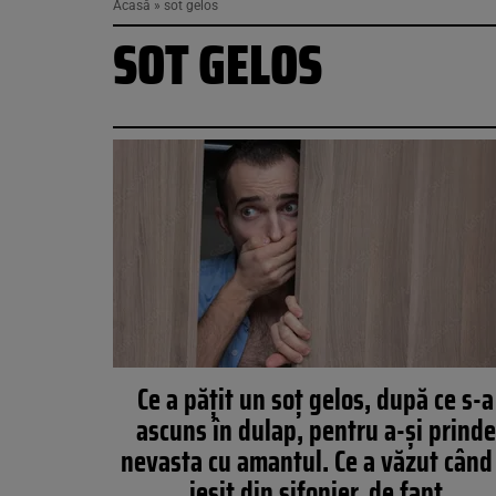
Acasă
»
sot gelos
SOT GELOS
Ce a pățit un soț gelos, după ce s-a
ascuns în dulap, pentru a-și prinde
nevasta cu amantul. Ce a văzut când
ieșit din șifonier, de fapt