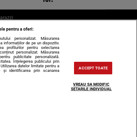
arazzi
ele pentru a oferi:
ite mail la pont@cancan.ro
inutului personalizat. Măsurarea
informațiilor de pe un dispozitiv.
rea profilurilor pentru selectarea
e conținut personalizat. Măsurarea
pentru publicitate personalizată.
itatea. Înțelegerea publicului prin
Utilizarea datelor limitate pentru a
ACCEPT TOATE
 și identificarea prin scanarea
Horoscop
VREAU SA MODIFIC
-urile
Despre noi
Contact
SETARILE INDIVIDUAL
31407, CIF: RO35451445