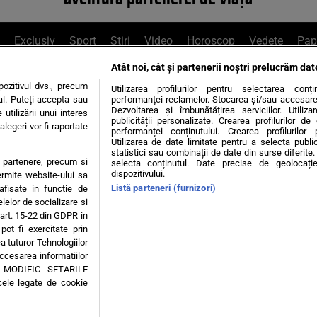
Exclusiv
Sport
Știri
Video
Horoscop
Vedete
Pap
Atât noi, cât și partenerii noștri prelucrăm dat
e Whatsapp
, sună la 0741226226 sau trim
ozitivul dvs., precum
Utilizarea profilurilor pentru selectarea conț
al. Puteți accepta sau
performanței reclamelor. Stocarea și/sau accesarea 
Dezvoltarea și îmbunătățirea serviciilor. Utiliza
utilizării unui interes
publicității personalizate. Crearea profilurilor d
legeri vor fi raportate
Știri interne
Știri externe
Politică
performanței conținutului. Crearea profilurilor 
Utilizarea de date limitate pentru a selecta public
statistici sau combinații de date din surse diferite. 
te partenere, precum si
selecta conținutul. Date precise de geolocație
tiri
Diete
Insula Iubirii
Dictionar de vise
LIFE STYLE
dispozitivului.
ermite website-ului sa
Listă parteneri (furnizori)
 afisate in functie de
 condiții
Politica de confidențialitate
Politica privind Cookie
elelor de socializare si
 art. 15-22 din GDPR in
pot fi exercitate prin
Modifică Setările
a tuturor Tehnologiilor
accesarea informatiilor
A MODIFIC SETARILE
© 2026 - Toate drepturile rezervate
cele legate de cookie
ING SRL, Adresa: București, Sos Fabrica de Glucoză, nr. 21, parter, sector 2, J20160006
Decizia ONJN nr. 1598/16.09.2021. Jocurile de noroc sunt interzise minorilor.