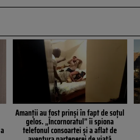
Amanții au fost prinși în fapt de soțul
gelos. „Încornoratul” îi spiona
 a
telefonul consoartei și a aflat de
aventura partenerei de viață