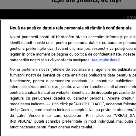
Home
Nouă ne pasă ca datele tale personale să rămână confidențiale
AI UN PONT?
Scrie-ne p
Noi și partenerii noștri
1019
stocăm și/sau accesăm informații pe disp
identificatorii cookie unici pentru prelucrarea datelor cu caracter person
gestiona preferințele dvs. făcând clic mai jos, respectiv vă puteți opune 
legitim în orice moment pe pagina cu politica de confidențialitate. Aceste a
partenerilor noștri și nu vă vor afecta navigarea.
Mai multe detalii
Noi si partenerii nostri (retelele de socializare si agentiile de publicita
Ultimele s
furnizorii nostri de servicii de date analitice) prelucram date pentru a p
functioneze, pentru a personaliza continutul si anunturile publicitare
Echipa editorială
Termeni si
interesele si/sau profilul dvs., pentru a va oferi functionalitati aferente ret
pentru a analiza traficul pe website. Beneficiati de drepturile prevazute de
legatura cu prelucrarea datelor cu caracter personal. Aceste drepturi 
modalitatea indicata
. Prin click pe “ACCEPT TOATE”, acceptati folosire
aici
de tip Cookie, care implica inclusiv acceptul dvs. cu privire la stocarea/
de catre Vendor-ii cu care colaboram. Prin click pe “VREAU S
INDIVIDUAL” puteti schimba preferintele in mod individual, mai putin 
ARC MEDIA PUBLISH
strict necesare pentru functionarea website-ului.