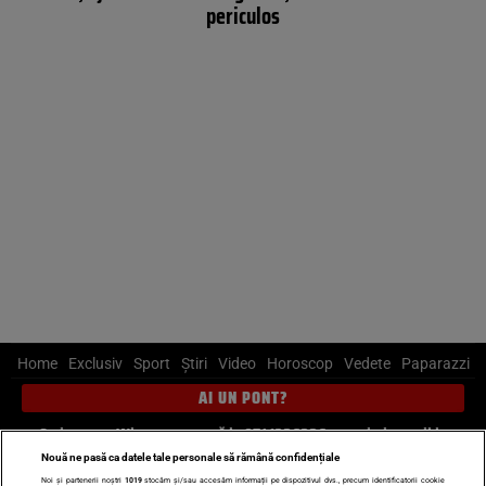
periculos
Home
Exclusiv
Sport
Știri
Video
Horoscop
Vedete
Paparazzi
AI UN PONT?
Scrie-ne pe Whatsapp
, sună la 0741226226 sau trimite mail la
pont@cancan.ro
Nouă ne pasă ca datele tale personale să rămână confidențiale
Noi și partenerii noștri
1019
stocăm și/sau accesăm informații pe dispozitivul dvs., precum identificatorii cookie