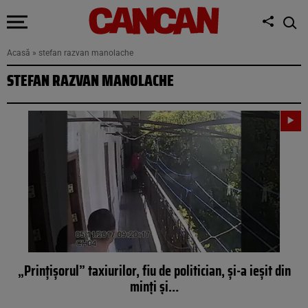
Acasă
»
stefan razvan manolache
STEFAN RAZVAN MANOLACHE
„Prinţişorul” taxiurilor, fiu de politician, şi-a ieşit din
minţi şi…