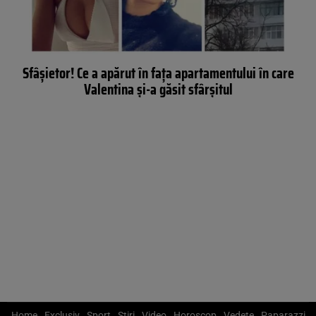
Sfâșietor! Ce a apărut în fața apartamentului în care
Valentina și-a găsit sfârșitul
Home
Exclusiv
Sport
Știri
Video
Horoscop
Vedete
Paparazzi