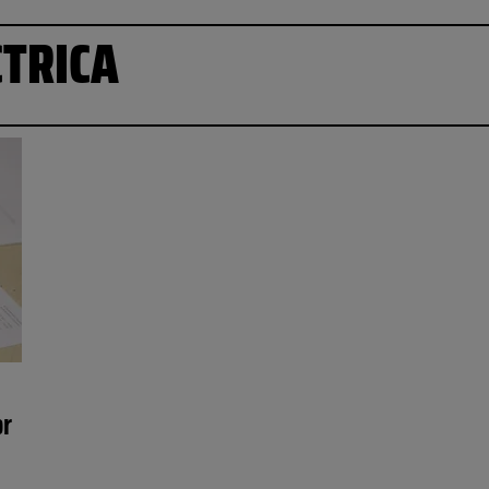
CTRICA
or