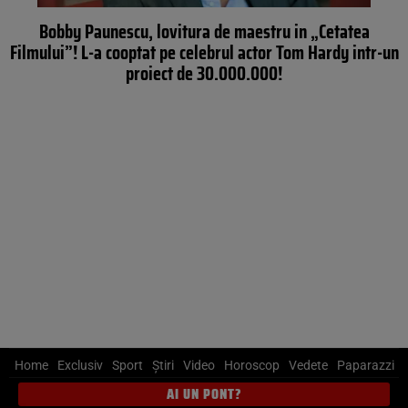
Bobby Paunescu, lovitura de maestru in „Cetatea
Filmului”! L-a cooptat pe celebrul actor Tom Hardy intr-un
proiect de 30.000.000!
Home
Exclusiv
Sport
Știri
Video
Horoscop
Vedete
Paparazzi
AI UN PONT?