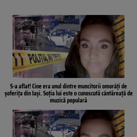
S-a aflat! Cine era unul dintre muncitorii omorâți de
șoferița din Iași. Soția lui este o cunoscută cântăreață de
muzică populară