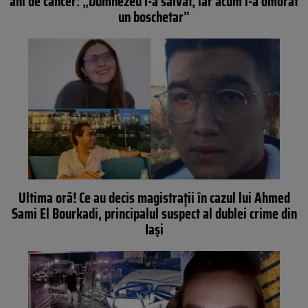
ani de cancer: „Dumnezeu l-a salvat, iar acum l-a omorât
un boschetar”
Ultima oră! Ce au decis magistrații în cazul lui Ahmed
Sami El Bourkadi, principalul suspect al dublei crime din
Iași