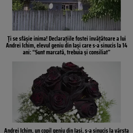
Ți se sfâșie inima! Declarațiile fostei învățătoare a lui
Andrei Ichim, elevul geniu din Iași care s-a sinucis la 14
ani: “Sunt marcată, trebuia și consiliat”
Andrei Ichim, un copil geniu din Iași, s-a sinucis la vârsta