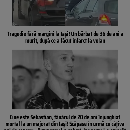
Tragedie fără margini la Iași! Un bărbat de 36 de ani a
murit, după ce a făcut infarct la volan
Cine este Sebastian, tânărul de 20 de ani înjunghiat
mortal la un majorat din Iași! Scăpase în urmă cu câţiva