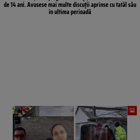
de 14 ani. Avusese mai multe discuții aprinse cu tatăl său
în ultima perioadă