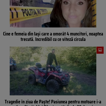
Cine e femeia din Iași care a omorât 4 muncitori, noaptea
trecută. Incredibil cu ce viteză circula
Tragedie în ziua de Paște! Pasiunea pentru motoare i-a