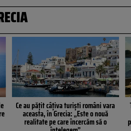
RECIA
de
Ce au pățit câțiva turiști români vara
re
aceasta, în Grecia: „Este o nouă
realitate pe care încercăm să o
p
înțelegem”