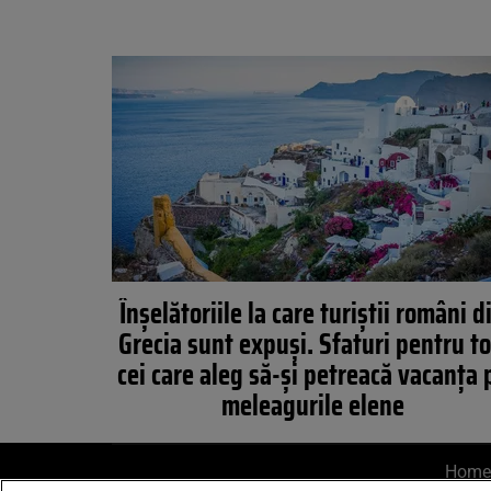
Înșelătoriile la care turiștii români d
Grecia sunt expuși. Sfaturi pentru to
cei care aleg să-și petreacă vacanța 
meleagurile elene
Home