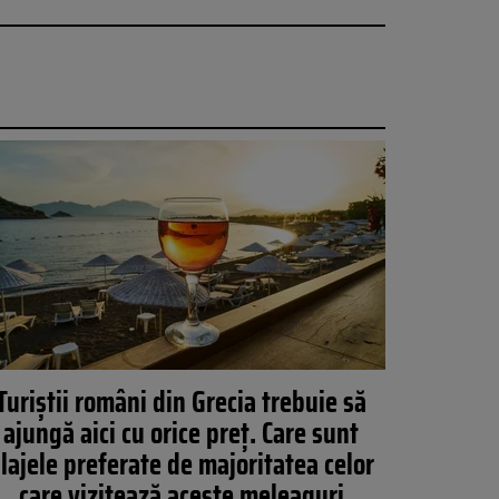
Turiștii români din Grecia trebuie să
ajungă aici cu orice preț. Care sunt
lajele preferate de majoritatea celor
care vizitează aceste meleaguri