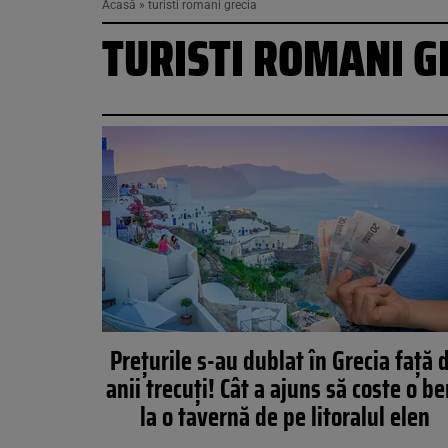
Acasă
»
turisti romani grecia
TURISTI ROMANI G
Prețurile s-au dublat în Grecia față 
anii trecuți! Cât a ajuns să coste o be
la o tavernă de pe litoralul elen