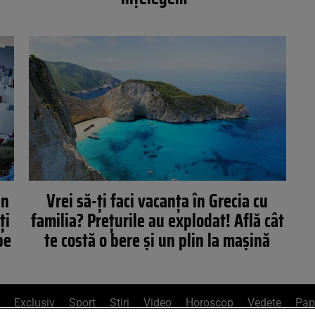
in
Vrei să-ți faci vacanța în Grecia cu
ți
familia? Prețurile au explodat! Află cât
pe
te costă o bere și un plin la mașină
Exclusiv
Sport
Știri
Video
Horoscop
Vedete
Pap