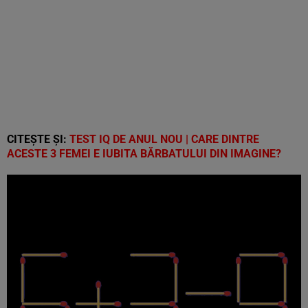
CITEȘTE ȘI:
TEST IQ DE ANUL NOU | CARE DINTRE
ACESTE 3 FEMEI E IUBITA BĂRBATULUI DIN IMAGINE?