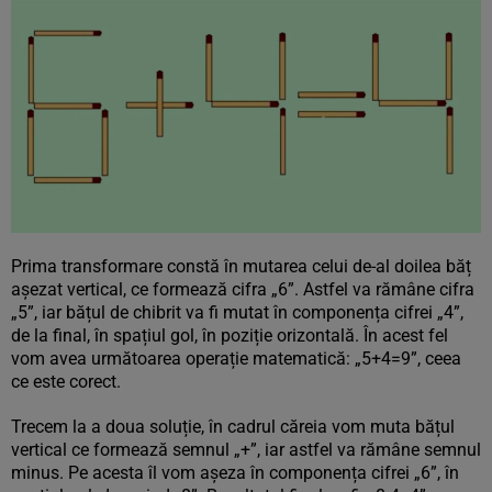
Prima transformare constă în mutarea celui de-al doilea băț
așezat vertical, ce formează cifra „6”. Astfel va rămâne cifra
„5”, iar bățul de chibrit va fi mutat în componența cifrei „4”,
de la final, în spațiul gol, în poziție orizontală. În acest fel
vom avea următoarea operație matematică: „5+4=9”, ceea
ce este corect.
Trecem la a doua soluție, în cadrul căreia vom muta bățul
vertical ce formează semnul „+”, iar astfel va rămâne semnul
minus. Pe acesta îl vom așeza în componența cifrei „6”, în