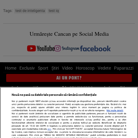
Tags:
test de inteligenta
test iq
Urmărește Cancan pe Social Media
Home
Exclusiv
Sport
Știri
Video
Horoscop
Vedete
Paparazzi
AI UN PONT?
Scrie-ne pe Whatsapp
, sună la 0741226226 sau trimite mail la
pont@cancan.ro
Nouă ne pasă ca datele tale personale să rămână confidențiale
Noi și partenerii noștri
1017
stocăm și/sau accesăm informații pe dispozitivul dvs., precum identificatorii cookie
unici pentru prelucrarea datelor cu caracter personal. Puteți accepta sau gestiona preferințele dvs. făcând clic mai
Știri interne
Știri externe
Politică
jos, respectiv vă puteți opune utilizării unui interes legitim în orice moment pe pagina cu politica de
confidențialitate. Aceste alegeri vor fi raportate partenerilor noștri și nu vă vor afecta navigarea.
Mai multe detalii
Noi si partenerii nostri (retelele de socializare si agentiile de publicitate partenere, precum si furnizorii nostri de
servicii de date analitice) prelucram date pentru a permite website-ului sa functioneze, pentru a personaliza
Ultimele stiri
Diete
Insula Iubirii
Dictionar de vise
LIFE STYLE
continutul si anunturile publicitare afisate in functie de interesele si/sau profilul dvs., pentru a va oferi
functionalitati aferente retelelor de socializare si pentru a analiza traficul pe website. Beneficiati de drepturile
Horoscop
prevazute de art. 15-22 din GDPR in legatura cu prelucrarea datelor cu caracter personal. Aceste drepturi pot fi
exercitate prin modalitatea indicata
aici
. Prin click pe “ACCEPT TOATE”, acceptati folosirea tuturor Tehnologiilor de
tip Cookie, care implica inclusiv acceptul dvs. cu privire la stocarea/accesarea informatiilor de catre Vendor-ii cu
Echipa editorială
Termeni si condiții
Politica de confidențialitate
care colaboram. Prin click pe “VREAU SA MODIFIC SETARILE INDIVIDUAL” puteti schimba preferintele in mod