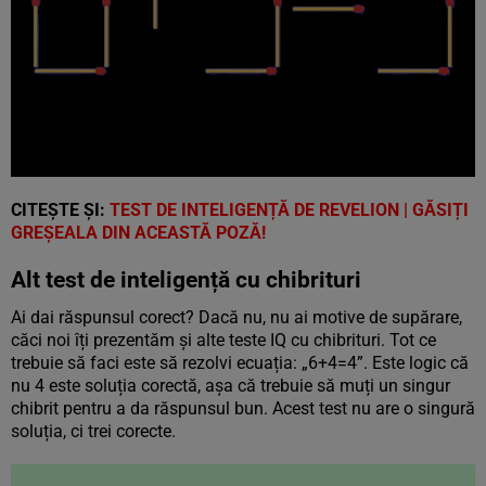
CITEȘTE ȘI:
TEST DE INTELIGENȚĂ DE REVELION | GĂSIȚI
GREȘEALA DIN ACEASTĂ POZĂ!
Alt test de inteligență cu chibrituri
Ai dai răspunsul corect? Dacă nu, nu ai motive de supărare,
căci noi îți prezentăm și alte teste IQ cu chibrituri. Tot ce
trebuie să faci este să rezolvi ecuația: „6+4=4”. Este logic că
nu 4 este soluția corectă, așa că trebuie să muți un singur
chibrit pentru a da răspunsul bun. Acest test nu are o singură
soluția, ci trei corecte.