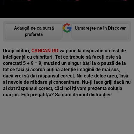
Adaugă-ne ca sursă
Urmărește-ne în Discover
preferată
Dragi cititori,
CANCAN.RO
vă pune la dispoziție un test de
inteligență cu chibrituri. Tot ce trebuie să faceți este să
corectați 5 + 9 = 9, mutând un singur băț! Ia o pauză de la
tot ce faci și acordă puțină atenție imaginii de mai sus,
dacă vrei să dai răspunsul corect. Nu este deloc greu, însă
ai nevoie de răbdare și concentrare. Nu-ți face griji dacă nu
ai dat răspunsul corect, căci noi îți vom prezenta soluția
mai jos. Ești pregătit/ă? Să dăm drumul distracției!