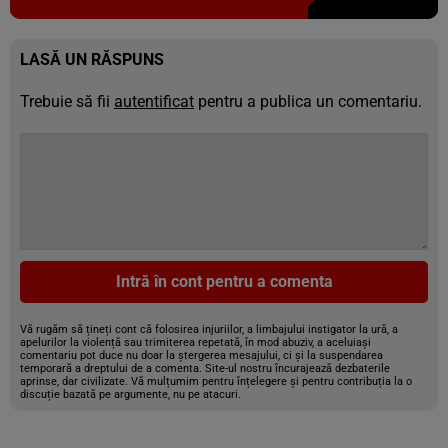
LASĂ UN RĂSPUNS
Trebuie să fii
autentificat
pentru a publica un comentariu.
Intră în cont pentru a comenta
Vă rugăm să țineți cont că folosirea injuriilor, a limbajului instigator la ură, a
apelurilor la violență sau trimiterea repetată, în mod abuziv, a aceluiași
comentariu pot duce nu doar la ștergerea mesajului, ci și la suspendarea
temporară a dreptului de a comenta. Site-ul nostru încurajează dezbaterile
aprinse, dar civilizate. Vă mulțumim pentru înțelegere și pentru contribuția la o
discuție bazată pe argumente, nu pe atacuri.