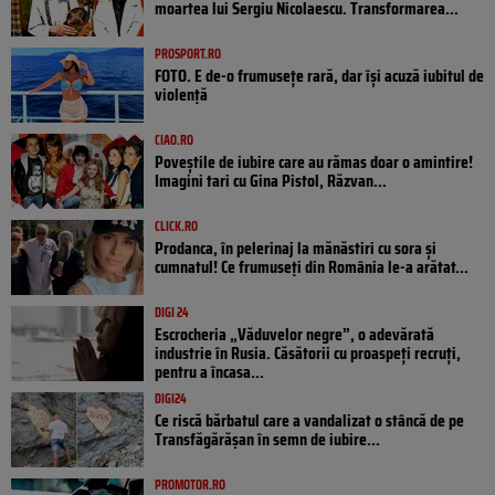
moartea lui Sergiu Nicolaescu. Transformarea...
PROSPORT.RO
FOTO. E de-o frumusețe rară, dar își acuză iubitul de
violență
CIAO.RO
Poveştile de iubire care au rămas doar o amintire!
Imagini tari cu Gina Pistol, Răzvan...
CLICK.RO
Prodanca, în pelerinaj la mănăstiri cu sora și
cumnatul! Ce frumuseți din România le-a arătat...
DIGI 24
Escrocheria „Văduvelor negre”, o adevărată
industrie în Rusia. Căsătorii cu proaspeți recruți,
pentru a încasa...
DIGI24
Ce riscă bărbatul care a vandalizat o stâncă de pe
Transfăgărășan în semn de iubire...
PROMOTOR.RO