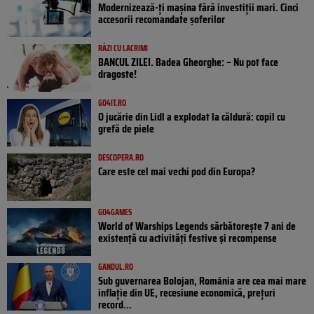
Modernizează-ți mașina fără investiții mari. Cinci
accesorii recomandate șoferilor
RÂZI CU LACRIMI
BANCUL ZILEI. Badea Gheorghe: – Nu pot face
dragoste!
GO4IT.RO
O jucărie din Lidl a explodat la căldură: copil cu
grefă de piele
DESCOPERA.RO
Care este cel mai vechi pod din Europa?
GO4GAMES
World of Warships Legends sărbătorește 7 ani de
existență cu activități festive și recompense
GANDUL.RO
Sub guvernarea Bolojan, România are cea mai mare
inflație din UE, recesiune economică, prețuri
record...