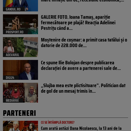
GANDUL.RO
GALERIE FOTO. Ioana Tamaş, apariție
fermecătoare pe plajă! Reacția Adelinei
Pestrițu când a...
PROSPORT.RO
Moștenire de coșmar: a primit casa tatălui și o
datorie de 228.000 de...
ADEVARUL
Ce spune Ilie Bolojan despre publicarea
declarației de avere a partenerei sale de...
DIGI24
„Slujba mea este plictisitoare”. Politician dat
de gol de un mesaj trimis în...
MEDIAFAX
PARTENERI
CE SE ÎNTÂMPLĂ DOCTORE?
Cum arată astăzi Dana Nicolaescu, la 13 ani de la