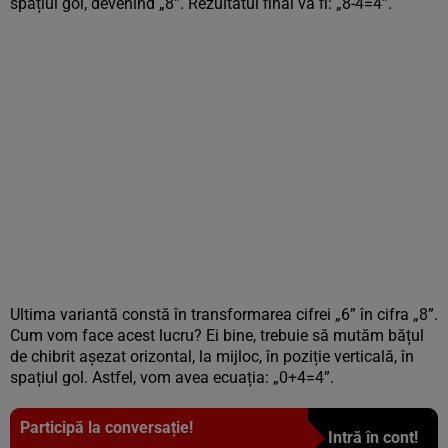
spațiul gol, devenind „8”. Rezultatul final va fi: „8-4=4”.
Ultima variantă constă în transformarea cifrei „6” în cifra „8”.
Cum vom face acest lucru? Ei bine, trebuie să mutăm bățul
de chibrit așezat orizontal, la mijloc, în poziție verticală, în
spațiul gol. Astfel, vom avea ecuația: „0+4=4”.
Participă la conversație!
Intră în cont!