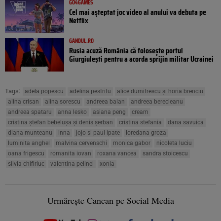
GO4GAMES
Cel mai așteptat joc video al anului va debuta pe
Netflix
GANDUL.RO
Rusia acuză România că folosește portul
Giurgiulești pentru a acorda sprijin militar Ucrainei
Tags:
adela popescu
adelina pestritu
alice dumitrescu și horia brenciu
alina crisan
alina sorescu
andreea balan
andreea berecleanu
andreea spataru
anna lesko
asiana peng
cream
cristina ștefan bebelușa și denis șerban
cristina stefania
dana savuica
diana munteanu
inna
jojo si paul ipate
loredana groza
luminita anghel
malvina cervenschi
monica gabor
nicoleta luciu
oana frigescu
romanita iovan
roxana vancea
sandra stoicescu
silvia chifiriuc
valentina pelinel
xonia
Urmărește Cancan pe Social Media