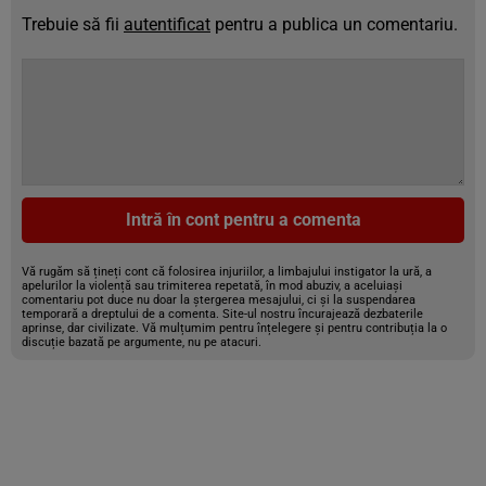
Trebuie să fii
autentificat
pentru a publica un comentariu.
Intră în cont pentru a comenta
Vă rugăm să țineți cont că folosirea injuriilor, a limbajului instigator la ură, a
apelurilor la violență sau trimiterea repetată, în mod abuziv, a aceluiași
comentariu pot duce nu doar la ștergerea mesajului, ci și la suspendarea
temporară a dreptului de a comenta. Site-ul nostru încurajează dezbaterile
aprinse, dar civilizate. Vă mulțumim pentru înțelegere și pentru contribuția la o
discuție bazată pe argumente, nu pe atacuri.