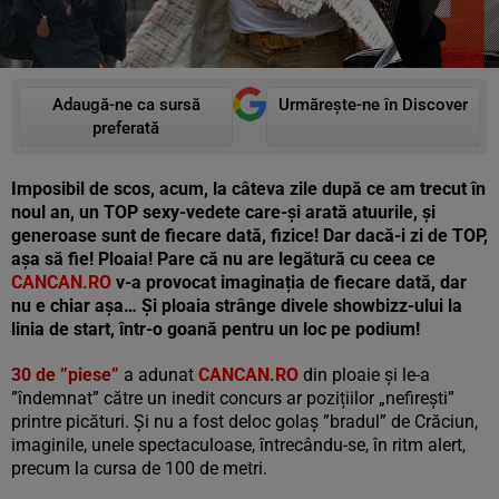
Adaugă-ne ca sursă
Urmărește-ne în Discover
preferată
Imposibil de scos, acum, la câteva zile după ce am trecut în
noul an, un TOP sexy-vedete care-și arată atuurile, și
generoase sunt de fiecare dată, fizice! Dar dacă-i zi de TOP,
așa să fie! Ploaia! Pare că nu are legătură cu ceea ce
CANCAN.RO
v-a provocat imaginația de fiecare dată, dar
nu e chiar așa… Și ploaia strânge divele showbizz-ului la
linia de start, într-o goană pentru un loc pe podium!
30 de ”piese”
a adunat
CANCAN.RO
din ploaie și le-a
”îndemnat” către un inedit concurs ar pozițiilor „nefirești”
printre picături. Și nu a fost deloc golaș ”bradul” de Crăciun,
imaginile, unele spectaculoase, întrecându-se, în ritm alert,
precum la cursa de 100 de metri.