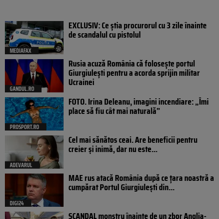
EXCLUSIV: Ce știa procurorul cu 3 zile înainte
de scandalul cu pistolul
MEDIAFAX
Rusia acuză România că folosește portul
Giurgiulești pentru a acorda sprijin militar
Ucrainei
GANDUL.RO
FOTO. Irina Deleanu, imagini incendiare: „Îmi
place să fiu cât mai naturală”
PROSPORT.RO
Cel mai sănătos ceai. Are beneficii pentru
creier și inimă, dar nu este...
ADEVARUL
MAE rus atacă România după ce țara noastră a
cumpărat Portul Giurgiulești din...
DIGI24
SCANDAL monstru înainte de un zbor Anglia-