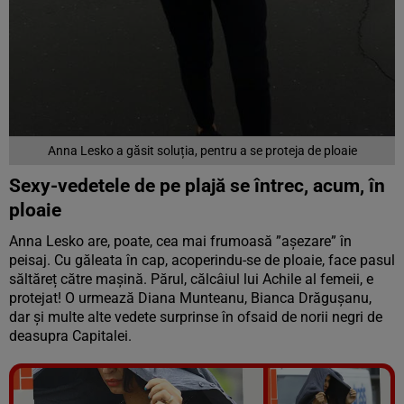
Anna Lesko a găsit soluția, pentru a se proteja de ploaie
Sexy-vedetele de pe plajă se întrec, acum, în
ploaie
Anna Lesko are, poate, cea mai frumoasă ”așezare” în
peisaj. Cu găleata în cap, acoperindu-se de ploaie, face pasul
săltăreț către mașină. Părul, călcâiul lui Achile al femeii, e
protejat! O urmează Diana Munteanu, Bianca Drăgușanu,
dar și multe alte vedete surprinse în ofsaid de norii negri de
deasupra Capitalei.