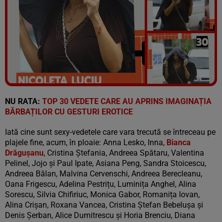
Vezi galeria foto
90 poze
NU RATA:
TOP 30 VEDETE CARE AU APRINS IMAGINAȚIA
BĂRBAȚILOR CU GESTURI EROTICE
Iată cine sunt sexy-vedetele care vara trecută se întreceau pe
plajele fine, acum, în ploaie: Anna Lesko, Inna,
Bianca
Drăgușanu
, Cristina Ștefania, Andreea Spătaru, Valentina
Pelinel, Jojo și Paul Ipate, Asiana Peng, Sandra Stoicescu,
Andreea Bălan, Malvina Cervenschi, Andreea Berecleanu,
Oana Frigescu, Adelina Pestrițu, Luminița Anghel, Alina
Sorescu, Silvia Chifiriuc, Monica Gabor, Romanița Iovan,
Alina Crișan, Roxana Vancea, Cristina Ștefan Bebelușa și
Denis Șerban, Alice Dumitrescu și Horia Brenciu, Diana