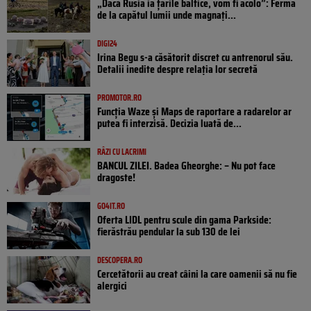
„Dacă Rusia ia țările baltice, vom fi acolo”: Ferma
de la capătul lumii unde magnați...
DIGI24
Irina Begu s-a căsătorit discret cu antrenorul său.
Detalii inedite despre relația lor secretă
PROMOTOR.RO
Funcția Waze și Maps de raportare a radarelor ar
putea fi interzisă. Decizia luată de...
RÂZI CU LACRIMI
BANCUL ZILEI. Badea Gheorghe: – Nu pot face
dragoste!
GO4IT.RO
Oferta LIDL pentru scule din gama Parkside:
fierăstrău pendular la sub 130 de lei
DESCOPERA.RO
Cercetătorii au creat câini la care oamenii să nu fie
alergici