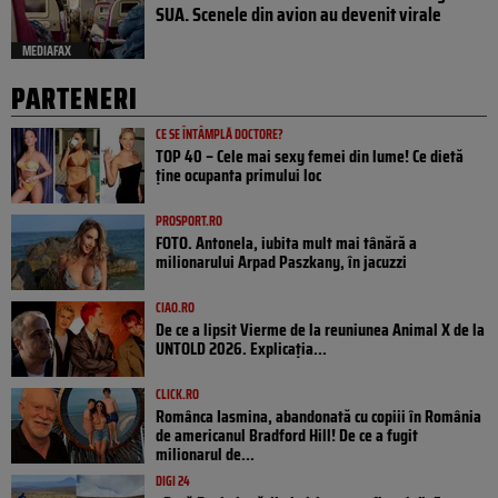
SUA. Scenele din avion au devenit virale
MEDIAFAX
PARTENERI
CE SE ÎNTÂMPLĂ DOCTORE?
TOP 40 – Cele mai sexy femei din lume! Ce dietă
ține ocupanta primului loc
PROSPORT.RO
FOTO. Antonela, iubita mult mai tânără a
milionarului Arpad Paszkany, în jacuzzi
CIAO.RO
De ce a lipsit Vierme de la reuniunea Animal X de la
UNTOLD 2026. Explicația...
CLICK.RO
Românca Iasmina, abandonată cu copiii în România
de americanul Bradford Hill! De ce a fugit
milionarul de...
DIGI 24