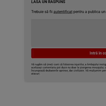
LASĂ UN RĂSPUNS
Trebuie să fii
autentificat
pentru a publica un
Intră în 
Vă rugăm să țineți cont că folosirea injuriilor, a limbajului insti
aceluiași comentariu pot duce nu doar la ștergerea mesajului, c
încurajează dezbaterile aprinse, dar civilizate. Vă mulțumim pen
atacuri.