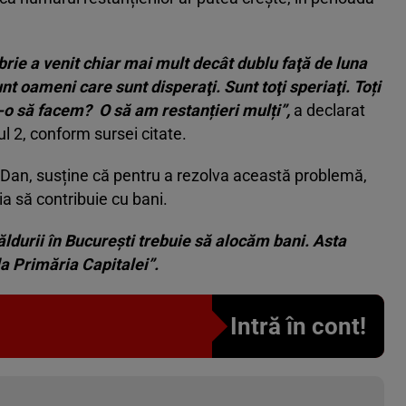
rie a venit chiar mai mult decât dublu faţă de luna
t oameni care sunt disperaţi. Sunt toţi speriaţi. Toți
e-o să facem? O să am restanțieri mulți”,
a declarat
ul 2, conform sursei citate.
r Dan, susține că pentru a rezolva această problemă,
ia să contribuie cu bani.
durii în Bucureşti trebuie să alocăm bani. Asta
a Primăria Capitalei”.
Intră în cont!