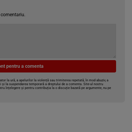
 comentariu.
cont pentru a comenta
gator la ură, a apelurilor la violență sau trimiterea repetată, în mod abuziv, a
i și la suspendarea temporară a dreptului de a comenta. Site-ul nostru
tru înțelegere și pentru contribuția la o discuție bazată pe argumente, nu pe