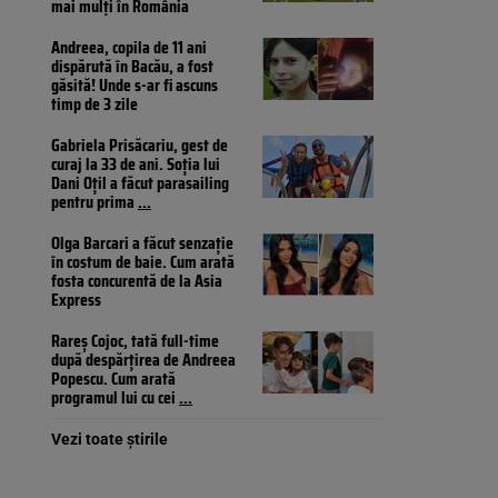
mai mulți în România
Andreea, copila de 11 ani
dispărută în Bacău, a fost
găsită! Unde s-ar fi ascuns
timp de 3 zile
Gabriela Prisăcariu, gest de
curaj la 33 de ani. Soția lui
Dani Oțil a făcut parasailing
pentru prima
...
Olga Barcari a făcut senzație
în costum de baie. Cum arată
fosta concurentă de la Asia
Express
Rareș Cojoc, tată full-time
după despărțirea de Andreea
Popescu. Cum arată
programul lui cu cei
...
Vezi toate știrile