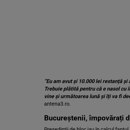
”Eu am avut şi 10.000 lei restanță și
Trebuie plătită pentru că e nasol cu 
vine și următoarea lună și îți va fi de
antena3.ro.
Bucureștenii, împovărați de
Preşedinţii de bloc iau în calcul faptu