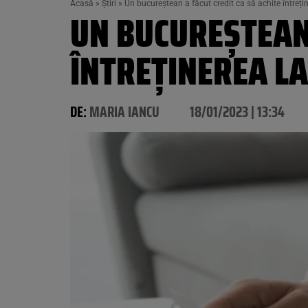
Acasă
»
Știri
»
Un bucureștean a făcut credit ca să achite întreți
UN BUCUREȘTEAN 
ÎNTREȚINEREA LA
DE:
MARIA IANCU
18/01/2023 | 13:34