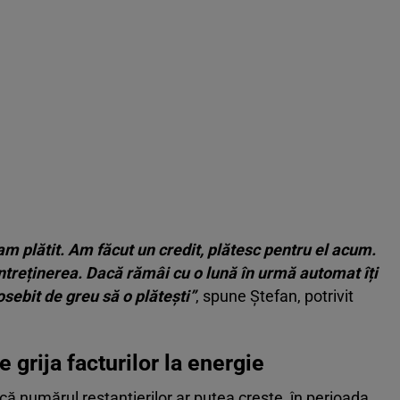
 am plătit. Am făcut un credit, plătesc pentru el acum.
întreținerea. Dacă rămâi cu o lună în urmă automat îți
osebit de greu să o plătești”
, spune Ștefan, potrivit
 grija facturilor la energie
l că numărul restanțierilor ar putea crește, în perioada