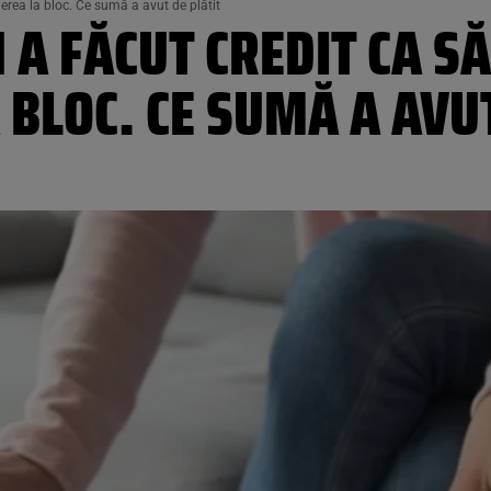
nerea la bloc. Ce sumă a avut de plătit
A FĂCUT CREDIT CA SĂ
 BLOC. CE SUMĂ A AVU