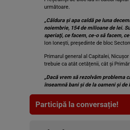
următoare.
„Căldura şi apa caldă pe luna decemb
noiembrie, 154 de milioane de lei. Sun
speriaţi, ce facem, ce-o să facem, c
Ion Ioneşti, preşedinte de bloc Sector
Primarul general al Capitalei, Nicușo
trebuie ca atât cetățenii, cât și Primăr
„Dacă vrem să rezolvăm problema căl
înseamnă bani şi de la oameni şi de l
Participă la conversație!