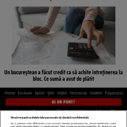
Un bucureștean a făcut credit ca să achite întreținerea la
bloc. Ce sumă a avut de plătit
Home
Exclusiv
Sport
Știri
Video
Horoscop
Vedete
Paparazzi
AI UN PONT?
Scrie-ne pe Whatsapp
, sună la 0741226226 sau trimite mail la
pont@cancan.ro
Nouă ne pasă ca datele tale personale să rămână confidențiale
Noi și partenerii noștri
1019
stocăm și/sau accesăm informații pe dispozitivul dvs., precum identificatorii cookie
unici pentru prelucrarea datelor cu caracter personal. Puteți accepta sau gestiona preferințele dvs. făcând clic mai