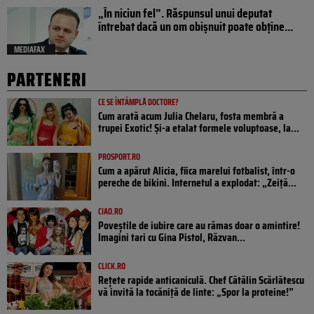
„În niciun fel”. Răspunsul unui deputat
întrebat dacă un om obișnuit poate obține...
MEDIAFAX
PARTENERI
CE SE ÎNTÂMPLĂ DOCTORE?
Cum arată acum Julia Chelaru, fosta membră a
trupei Exotic! Și-a etalat formele voluptoase, la...
PROSPORT.RO
Cum a apărut Alicia, fiica marelui fotbalist, într-o
pereche de bikini. Internetul a explodat: „Zeiță...
CIAO.RO
Poveştile de iubire care au rămas doar o amintire!
Imagini tari cu Gina Pistol, Răzvan...
CLICK.RO
Rețete rapide anticaniculă. Chef Cătălin Scărlătescu
vă invită la tocăniță de linte: „Spor la proteine!”