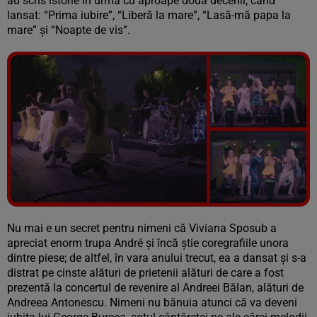
au scris istorie în urmă cu aproape două decenii, când
lansat: “Prima iubire”, “Liberă la mare”, “Lasă-mă papa la
mare” și “Noapte de vis”.
Vezi galeria foto
11 poze
Nu mai e un secret pentru nimeni că Viviana Sposub a
apreciat enorm trupa André și încă știe coregrafiile unora
dintre piese; de altfel, în vara anului trecut, ea a dansat și s-a
distrat pe cinste alături de prietenii alături de care a fost
prezentă la concertul de revenire al Andreei Bălan, alături de
Andreea Antonescu. Nimeni nu bănuia atunci că va deveni