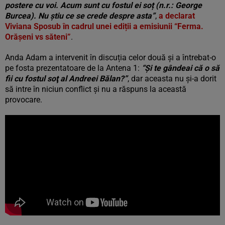
postere cu voi. Acum sunt cu fostul ei soț (n.r.: George
Burcea). Nu știu ce se crede despre asta”
,
a declarat
Viviana Sposub în cadrul unei ediții a emisiunii “Ferma.
Orășeni vs săteni”
.
Anda Adam a intervenit în discuția celor două și a întrebat-o
pe fosta prezentatoare de la Antena 1:
“Şi te gândeai că o să
fii cu fostul soţ al Andreei Bălan?”
, dar aceasta nu și-a dorit
să intre în niciun conflict și nu a răspuns la această
provocare.