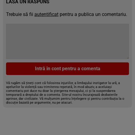
LASĂ UN RĂSPUNS
Trebuie să fii
autentificat
pentru a publica un comentariu.
Intră în cont pentru a comenta
Vă rugăm să țineți cont că folosirea injuriilor, a limbajului instigator la ură, a
apelurilor la violență sau trimiterea repetată, în mod abuziv, a aceluiași
comentariu pot duce nu doar la ștergerea mesajului, ci și la suspendarea
temporară a dreptului de a comenta. Site-ul nostru încurajează dezbaterile
aprinse, dar civilizate. Vă mulțumim pentru înțelegere și pentru contribuția la o
discuție bazată pe argumente, nu pe atacuri.