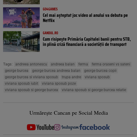
GO4GAMES
Cel mai așteptat joc video al anului va debuta pe
Netflix
GANDUL.RO
Cum risipește Primăria Capitalei banii pentru STB,
în plină criză financiară a societății de transport
Tags:
andreea antonescu
andreea balan
ferma
ferma oraseni vs sateni
george burcea
george burcea andreea balan
george burcea copii
george burcea si viviana sposub
trupa andre
viviana sposub
viviana sposub iubit
viviana sposub poze
viviana sposub si george burcea
viviana sposub si george burcea relatie
Urmărește Cancan pe Social Media