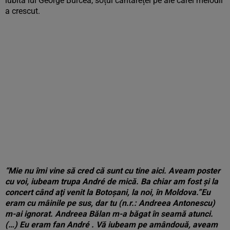
iubita lui George Burcea, soțul cântăreței pe ale cărei melodii
a crescut.
“Mie nu îmi vine să cred că sunt cu tine aici. Aveam poster
cu voi, iubeam trupa André de mică. Ba chiar am fost şi la
concert când aţi venit la Botoşani, la noi, în Moldova.”Eu
eram cu mâinile pe sus, dar tu (n.r.: Andreea Antonescu)
m-ai ignorat. Andreea Bălan m-a băgat în seamă atunci.
(…) Eu eram fan André . Vă iubeam pe amândouă, aveam