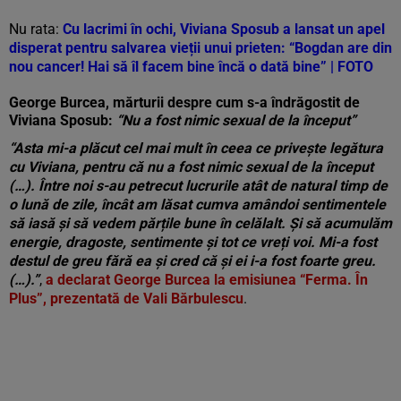
Nu rata:
Cu lacrimi în ochi, Viviana Sposub a lansat un apel
disperat pentru salvarea vieții unui prieten: “Bogdan are din
nou cancer! Hai să îl facem bine încă o dată bine” | FOTO
George Burcea, mărturii despre cum s-a îndrăgostit de
Viviana Sposub:
“Nu a fost nimic sexual de la început”
“Asta mi-a plăcut cel mai mult în ceea ce privește legătura
cu Viviana, pentru că nu a fost nimic sexual de la început
(…). Între noi s-au petrecut lucrurile atât de natural timp de
o lună de zile, încât am lăsat cumva amândoi sentimentele
să iasă și să vedem părțile bune în celălalt. Și să acumulăm
energie, dragoste, sentimente și tot ce vreți voi. Mi-a fost
destul de greu fără ea și cred că și ei i-a fost foarte greu.
(…).”
,
a declarat George Burcea la emisiunea “Ferma. În
Plus”, prezentată de Vali Bărbulescu
.