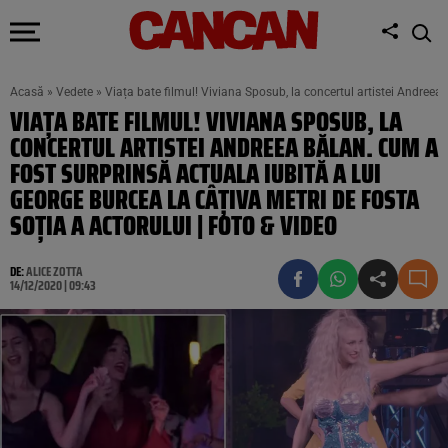
Acasă
»
Vedete
»
Viața bate filmul! Viviana Sposub, la concertul artistei Andreea
VIAȚA BATE FILMUL! VIVIANA SPOSUB, LA
CONCERTUL ARTISTEI ANDREEA BĂLAN. CUM A
FOST SURPRINSĂ ACTUALA IUBITĂ A LUI
GEORGE BURCEA LA CÂȚIVA METRI DE FOSTA
SOȚIA A ACTORULUI | FOTO & VIDEO
DE:
ALICE ZOTTA
14/12/2020 | 09:43