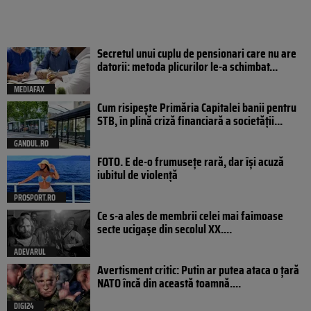
Secretul unui cuplu de pensionari care nu are
datorii: metoda plicurilor le-a schimbat...
MEDIAFAX
Cum risipește Primăria Capitalei banii pentru
STB, în plină criză financiară a societății...
GANDUL.RO
FOTO. E de-o frumusețe rară, dar își acuză
iubitul de violență
PROSPORT.RO
Ce s-a ales de membrii celei mai faimoase
secte ucigașe din secolul XX....
ADEVARUL
Avertisment critic: Putin ar putea ataca o țară
NATO încă din această toamnă....
DIGI24