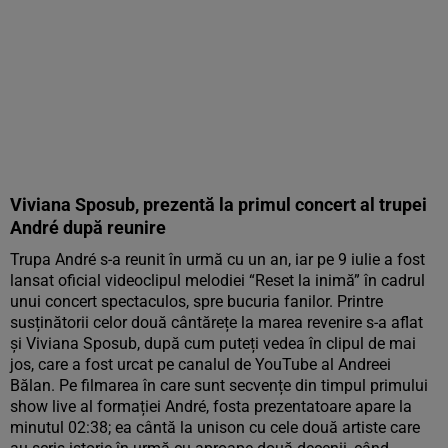
Viviana Sposub, prezentă la primul concert al trupei
André după reunire
Trupa André s-a reunit în urmă cu un an, iar pe 9 iulie a fost
lansat oficial videoclipul melodiei “Reset la inimă” în cadrul
unui concert spectaculos, spre bucuria fanilor. Printre
susținătorii celor două cântărețe la marea revenire s-a aflat
și Viviana Sposub, după cum puteți vedea în clipul de mai
jos, care a fost urcat pe canalul de YouTube al Andreei
Bălan. Pe filmarea în care sunt secvențe din timpul primului
show live al formației André, fosta prezentatoare apare la
minutul 02:38; ea cântă la unison cu cele două artiste care