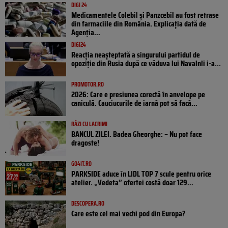
DIGI 24
Medicamentele Colebil și Panzcebil au fost retrase
din farmaciile din România. Explicația dată de
Agenția...
DIGI24
Reacția neașteptată a singurului partidul de
opoziţie din Rusia după ce văduva lui Navalnîi i-a...
PROMOTOR.RO
2026: Care e presiunea corectă în anvelope pe
caniculă. Cauciucurile de iarnă pot să facă...
RÂZI CU LACRIMI
BANCUL ZILEI. Badea Gheorghe: – Nu pot face
dragoste!
GO4IT.RO
PARKSIDE aduce în LIDL TOP 7 scule pentru orice
atelier. „Vedeta” ofertei costă doar 129...
DESCOPERA.RO
Care este cel mai vechi pod din Europa?