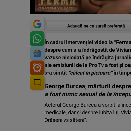
Adaugă-ne ca sursă preferată
În cadrul intervenției video la “Ferm
despre cum s-a îndrăgostit de Viviana
văzuse niciodată pe îndrăgita jurnalis
ale emisiunii de la Pro Tv a fost și ce
s-a simțit
“călcat în picioare”
în timp
George Burcea, mărturii despre
a fost nimic sexual de la începu
Actorul George Burcea a vorbit la înc
medicale, dar și despre iubita lui, Vi
Orășeni vs săteni”.