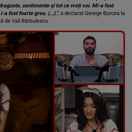
ragoste, sentimente și tot ce vreți voi. Mi-a fost
i-a fost foarte greu. (…).”
, a declarat George Burcea la
ă de Vali Bărbulescu.