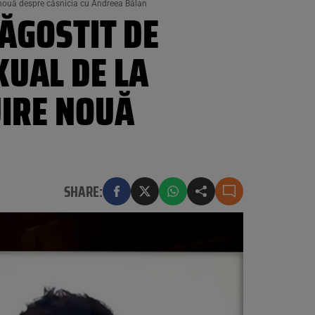
e nouă despre căsnicia cu Andreea Bălan
ĂGOSTIT DE
XUAL DE LA
UIRE NOUĂ
SHARE: