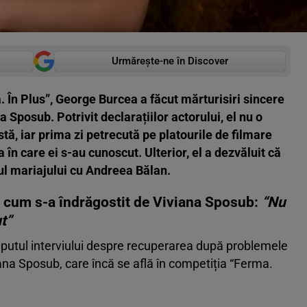
Urmărește-ne în Discover
a. În Plus”, George Burcea a făcut mărturisiri sincere
 Sposub. Potrivit declarațiilor actorului, el nu o
tă, iar prima zi petrecută pe platourile de filmare
a în care ei s-au cunoscut. Ulterior, el a dezvăluit că
ul mariajului cu Andreea Bălan.
 cum s-a îndrăgostit de Viviana Sposub:
“Nu
t”
eputul interviului despre recuperarea după problemele
viana Sposub, care încă se află în competiția “Ferma.