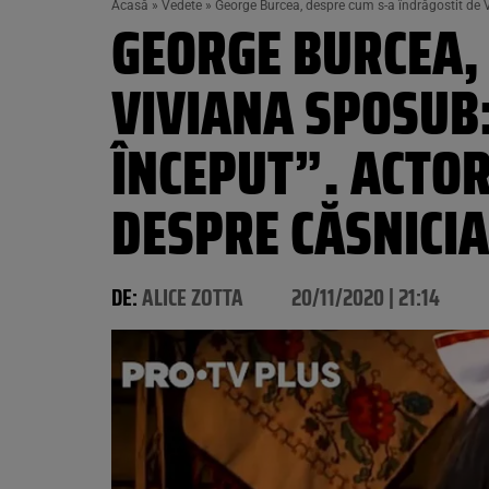
Acasă
»
Vedete
»
George Burcea, despre cum s-a îndrăgostit de V
GEORGE BURCEA,
VIVIANA SPOSUB:
ÎNCEPUT”. ACTOR
DESPRE CĂSNICI
DE:
ALICE ZOTTA
20/11/2020 | 21:14