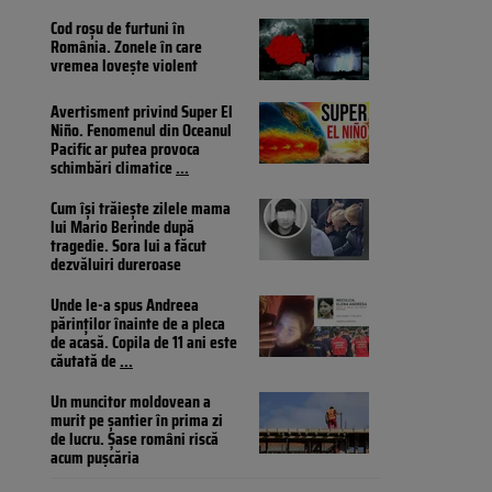
Cod roșu de furtuni în
România. Zonele în care
vremea lovește violent
Avertisment privind Super El
Niño. Fenomenul din Oceanul
Pacific ar putea provoca
schimbări climatice
...
Cum își trăiește zilele mama
lui Mario Berinde după
tragedie. Sora lui a făcut
dezvăluiri dureroase
Unde le-a spus Andreea
părinților înainte de a pleca
de acasă. Copila de 11 ani este
căutată de
...
Un muncitor moldovean a
murit pe șantier în prima zi
de lucru. Șase români riscă
acum pușcăria