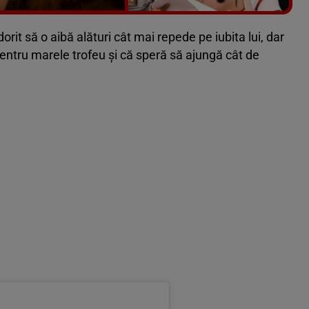
Vezi galeria foto
7 poze
orit să o aibă alături cât mai repede pe iubita lui, dar
pentru marele trofeu și că speră să ajungă cât de