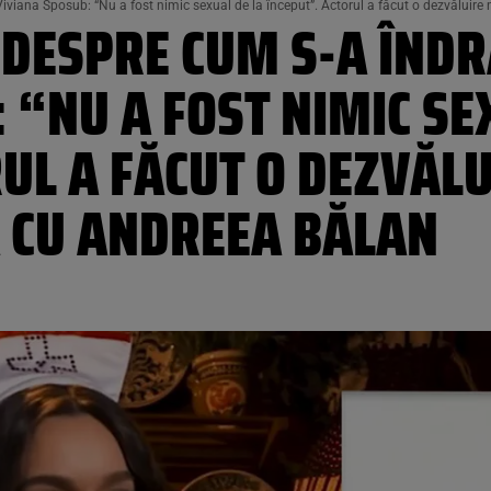
iviana Sposub: “Nu a fost nimic sexual de la început”. Actorul a făcut o dezvăluir
 DESPRE CUM S-A ÎNDR
 “NU A FOST NIMIC SE
UL A FĂCUT O DEZVĂL
A CU ANDREEA BĂLAN