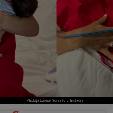
Vlăduța Lupău/ Sursa foto: Instagram