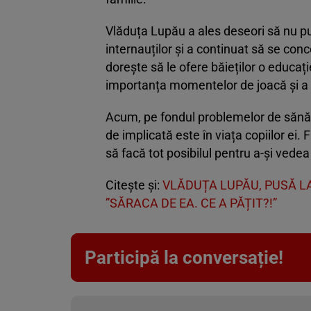
Vlăduța Lupău a ales deseori să nu pu
internauților și a continuat să se conc
dorește să le ofere băieților o educaț
importanța momentelor de joacă și a r
Acum, pe fondul problemelor de sănăt
de implicată este în viața copiilor ei. 
să facă tot posibilul pentru a-și vedea b
Citește și:
VLĂDUȚA LUPĂU, PUSĂ LA
”SĂRACA DE EA. CE A PĂȚIT?!”
Participă la conversație!