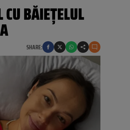
 CU BĂIEȚELUL
IA
SHARE: