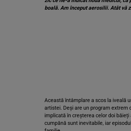
zic ce ne-a indicat nouă medicul, că p
boală. Am început aerosilii. Atât vă z
Această întâmplare a scos la iveală un
artistei. Deși are un program extrem
implicată în creșterea celor doi băieți
cumpănă sunt inevitabile, iar episodu
familie.