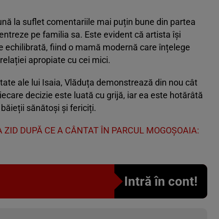
nă la suflet comentariile mai puțin bune din partea
entreze pe familia sa. Este evident că artista își
ie echilibrată, fiind o mamă modernă care înțelege
elației apropiate cu cei mici.
ate ale lui Isaia, Vlăduța demonstrează din nou cât
Fiecare decizie este luată cu grijă, iar ea este hotărâtă
ăieții sănătoși și fericiți.
 ZID DUPĂ CE A CÂNTAT ÎN PARCUL MOGOȘOAIA:
Intră în cont!