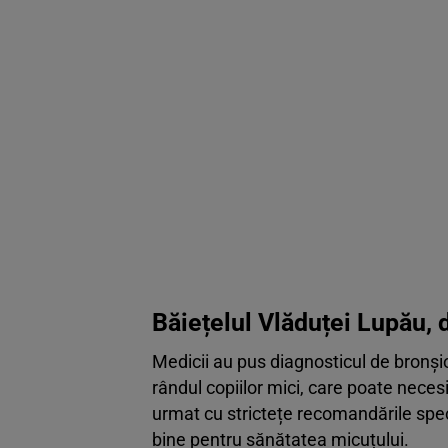
Băiețelul Vlăduței Lupău, d
Medicii au pus diagnosticul de bronșio
rândul copiilor mici, care poate necesi
urmat cu strictețe recomandările speci
bine pentru sănătatea micuțului.