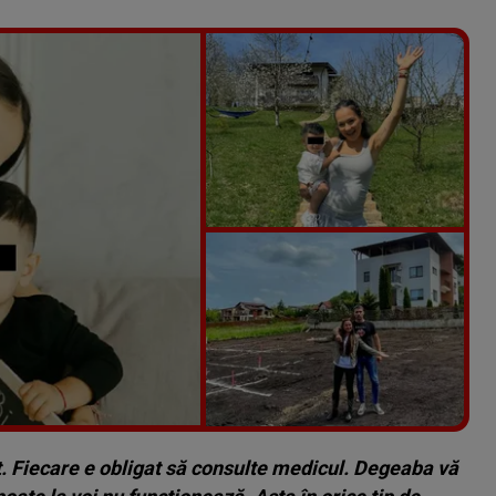
Vezi galeria foto
16 poze
. Fiecare e obligat să consulte medicul. Degeaba vă