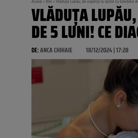
Acasă
»
Știri
»
Vlăduța Lupău, de urgență la spital cu băiețelul de
VLĂDUȚA LUPĂU, 
DE 5 LUNI! CE DI
DE:
ANCA CHIHAIE
18/12/2024 | 17:28