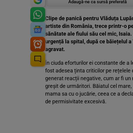
Adaugă-ne ca sursă preferată
Clipe de panică pentru Vlăduța Lupău
artiste din România, trece printr-o 
sănătate ale fiului său cel mic, Isaia
urgență la spital, după ce băiețelul 
agravat.
În ciuda eforturilor ei constante de a l
fost adesea ținta criticilor pe rețelel
generat reacții negative, cum ar fi un 
greșit de urmăritori. Băiatul cel mare, 
mama sa cu o jucărie, ceea ce a decla
de permisivitate excesivă.