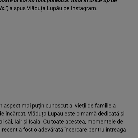
oate la voi nu funcționează. Asta în orice tip de
ic.”
, a spus Vlăduța Lupău pe Instagram.
 aspect mai puțin cunoscut al vieții de familie a
 de încărcat, Vlăduța Lupău este o mamă dedicată și
 ai săi, Iair și Isaia. Cu toate acestea, momentele de
l recent a fost o adevărată încercare pentru întreaga