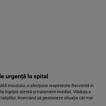
e urgență la spital
lită micuțului, o afecțiune respiratorie frecventă în
ta îngrijire atentă și tratament imediat. Vlăduța a
aliștilor, încercând să gestioneze situația cât mai