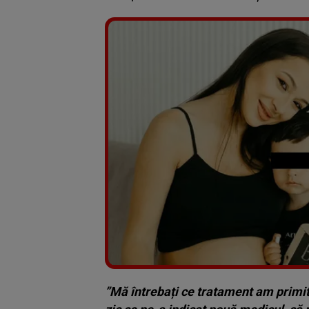
”Mă întrebați ce tratament am primit