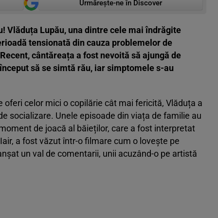
Urmărește-ne în Discover
! Vlăduța Lupău, una dintre cele mai îndrăgite
perioadă tensionată din cauza problemelor de
. Recent, cântăreața a fost nevoită să ajungă de
a început să se simtă rău, iar simptomele s-au
e oferi celor mici o copilărie cât mai fericită, Vlăduța a
e de socializare. Unele episoade din viața de familie au
moment de joacă al băieților, care a fost interpretat
Iair, a fost văzut într-o filmare cum o lovește pe
nșat un val de comentarii, unii acuzând-o pe artistă