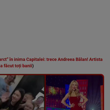
farct” în inima Capitalei: trece Andreea Bălan! Artista
a făcut toți banii
)