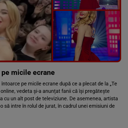
Vezi galeria foto
7 poze
 pe micile ecrane
toarce pe micile ecrane după ce a plecat de la „Te
nline, vedeta și-a anunțat fanii că își pregătește
ea cu un alt post de televiziune. De asemenea, artista
 să intre în rolul de jurat, în cadrul unei emisiuni de