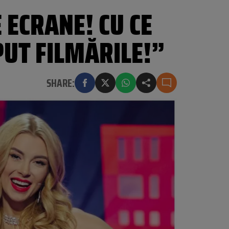
 ECRANE! CU CE
PUT FILMĂRILE!”
SHARE: