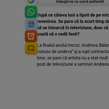
Adaugă-ne ca sursă preferată
După ce câteva luni a lipsit de pe mi
revenirea. Se pare că la scurt timp d
să se întoarcă în televiziune, doar c
poată să o vadă fanii?
La finalul anului trecut, Andreea Bălan
cunosc de undeva” și a rupt contractul
bine, se pare că artista nu a stat mul
post de televiziune a semnat Andree