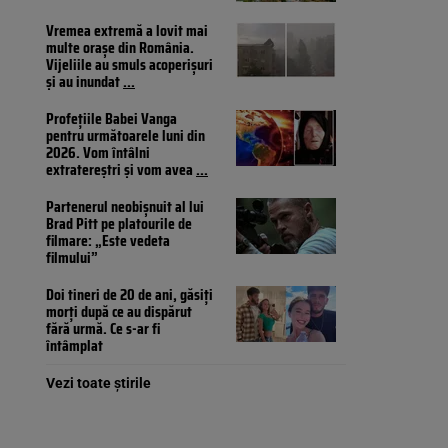
Vremea extremă a lovit mai
multe orașe din România.
Vijeliile au smuls acoperișuri
și au inundat
...
Profețiile Babei Vanga
pentru următoarele luni din
2026. Vom întâlni
extratereștri și vom avea
...
Partenerul neobișnuit al lui
Brad Pitt pe platourile de
filmare: „Este vedeta
filmului”
Doi tineri de 20 de ani, găsiți
morți după ce au dispărut
fără urmă. Ce s-ar fi
întâmplat
Vezi toate știrile