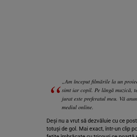
„Am început filmările la un proiec
simt iar copil. Pe lângă muzică, t
jurat este preferatul meu. Vă anu
mediul online.
Deși nu a vrut să dezvăluie cu ce pos
totuși de gol. Mai exact, într-un clip
fetițe îmbrăcate cu tricouri ce poartă