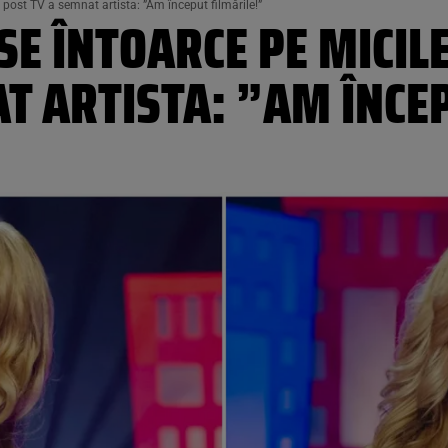
 post TV a semnat artista: ”Am început filmările!”
E ÎNTOARCE PE MICILE
T ARTISTA: ”AM ÎNCE