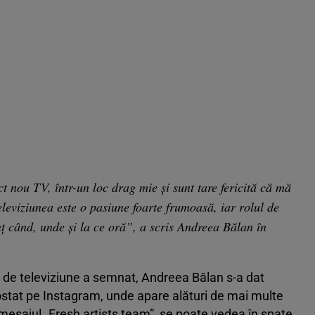
t nou TV, într-un loc drag mie și sunt tare fericită că mă
eleviziunea este o pasiune foarte frumoasă, iar rolul de
nț când, unde și la ce oră”, a scris Andreea Bălan în
t de televiziune a semnat, Andreea Bălan s-a dat
 postat pe Instagram, unde apare alături de mai multe
 mesajul „Fresh artists team”, se poate vedea în spate