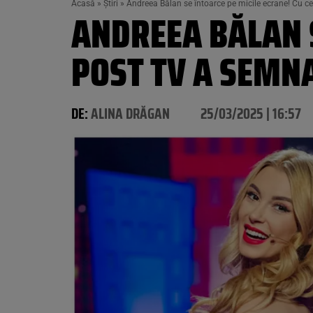
Acasă
»
Știri
»
Andreea Bălan se întoarce pe micile ecrane! Cu ce
ANDREEA BĂLAN S
POST TV A SEMNA
DE:
ALINA DRĂGAN
25/03/2025 | 16:57