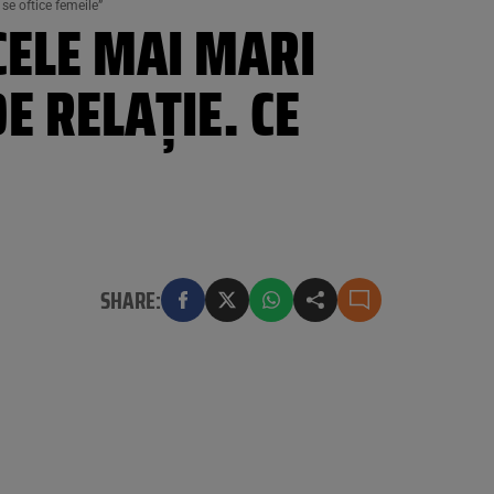
 se oftice femeile”
CELE MAI MARI
DE RELAȚIE. CE
SHARE: