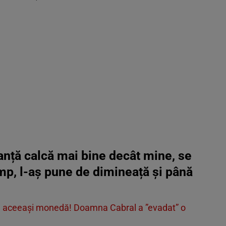
anță calcă mai bine decât mine, se
imp, l-aș pune de dimineață și până
cu aceeaşi monedă! Doamna Cabral a ”evadat” o