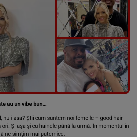
Vezi galeria foto
5 poze
ate au un vibe bun…
, nu-i așa? Știi cum suntem noi femeile – good hair
ori. Și așa și cu hainele până la urmă. În momentul în
ă ne simțim mai puternice.