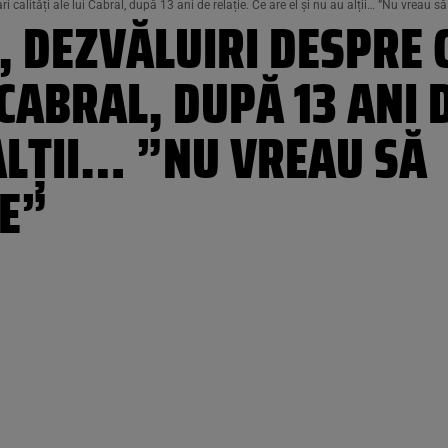
calități ale lui Cabral, după 13 ani de relație. Ce are el și nu au alții… ”Nu vreau să
 DEZVĂLUIRI DESPRE 
 CABRAL, DUPĂ 13 ANI 
 ALȚII… ”NU VREAU SĂ
LE”