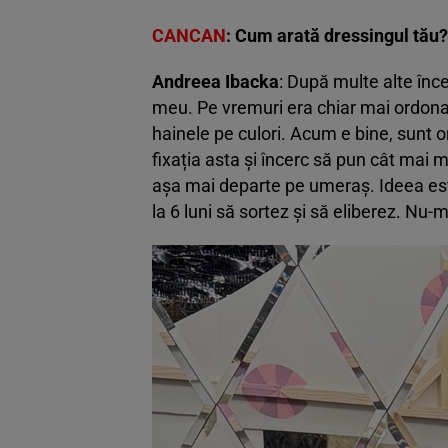
CANCAN
: Cum arată dressingul tău? 
Andreea Ibacka
: După multe alte înc
meu. Pe vremuri era chiar mai ordonat
hainele pe culori. Acum e bine, sunt 
fixația asta și încerc să pun cât mai m
așa mai departe pe umeraș. Ideea este
la 6 luni să sortez și să eliberez. Nu-m