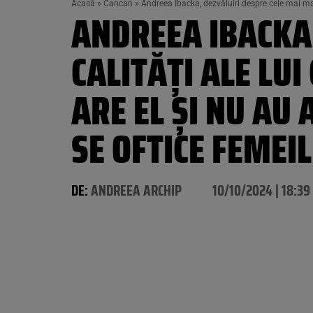
Acasă
»
Cancan
»
Andreea Ibacka, dezvăluiri despre cele mai mari 
ANDREEA IBACKA,
CALITĂȚI ALE LUI
ARE EL ȘI NU AU
SE OFTICE FEMEI
DE:
ANDREEA ARCHIP
10/10/2024 | 18:39