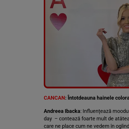
CANCAN
:
Întotdeauna hainele color
Andreea Ibacka
: Influențează moodul
day – contează foarte mult de atâtea 
care ne place cum ne vedem în oglind