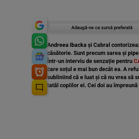
Adaugă-ne ca sursă preferată
Andreea Ibacka și Cabral contorizeaz
căsătorie. Sunt precum sarea și piperu
Într-un interviu de senzație pentru
C
care soțul e mai bun decât ea. A refuz
subliniind că e luat și că nu vrea să 
tatăl copiilor ei. Cei doi au împreună d