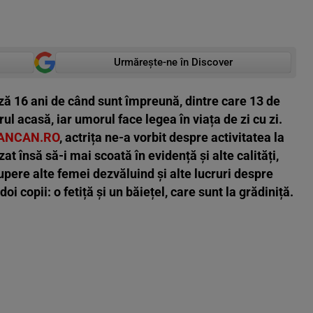
Urmărește-ne în Discover
ă 16 ani de când sunt împreună, dintre care 13 de
l acasă, iar umorul face legea în viața de zi cu zi.
ANCAN.RO
, actrița ne-a vorbit despre activitatea la
at însă să-i mai scoată în evidență și alte calități,
supere alte femei dezvăluind și alte lucruri despre
oi copii: o fetiță și un băiețel, care sunt la grădiniță.