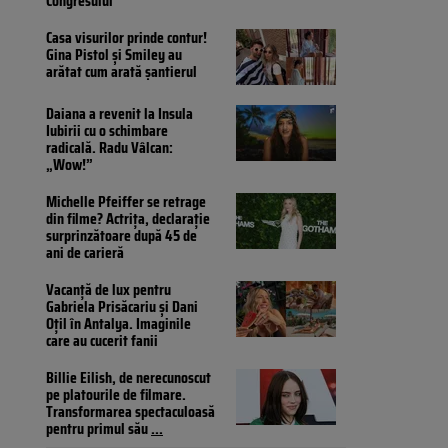
Congresului
Casa visurilor prinde contur!
Gina Pistol și Smiley au
arătat cum arată șantierul
Daiana a revenit la Insula
Iubirii cu o schimbare
radicală. Radu Vâlcan:
„Wow!”
Michelle Pfeiffer se retrage
din filme? Actrița, declarație
surprinzătoare după 45 de
ani de carieră
Vacanță de lux pentru
Gabriela Prisăcariu și Dani
Oțil în Antalya. Imaginile
care au cucerit fanii
Billie Eilish, de nerecunoscut
pe platourile de filmare.
Transformarea spectaculoasă
pentru primul său
...