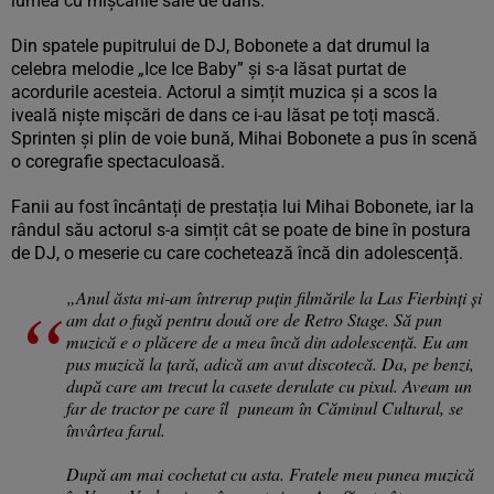
lumea cu mișcările sale de dans.
Din spatele pupitrului de DJ, Bobonete a dat drumul la
celebra melodie „Ice Ice Baby” și s-a lăsat purtat de
acordurile acesteia. Actorul a simțit muzica și a scos la
iveală niște mișcări de dans ce i-au lăsat pe toți mască.
Sprinten și plin de voie bună, Mihai Bobonete a pus în scenă
o coregrafie spectaculoasă.
Fanii au fost încântați de prestația lui Mihai Bobonete, iar la
rândul său actorul s-a simțit cât se poate de bine în postura
de DJ, o meserie cu care cochetează încă din adolescență.
„Anul ăsta mi-am întrerup puțin filmările la Las Fierbinți și
am dat o fugă pentru două ore de Retro Stage. Să pun
muzică e o plăcere de a mea încă din adolescență. Eu am
pus muzică la țară, adică am avut discotecă. Da, pe benzi,
după care am trecut la casete derulate cu pixul. Aveam un
far de tractor pe care îl puneam în Căminul Cultural, se
învârtea farul.
După am mai cochetat cu asta. Fratele meu punea muzică