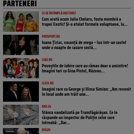
PARTENERI
CE SE ÎNTÂMPLĂ DOCTORE?
Cum arată acum Julia Chelaru, fosta membră a
trupei Exotic! Și-a etalat formele voluptoase, la...
PROSPORT.RO
Ioana Țiriac, vacanță de mega – lux într-un castel
unde o noapte de cazare costă...
CIAO.RO
Poveştile de iubire care au rămas doar o amintire!
Imagini tari cu Gina Pistol, Răzvan...
CLICK.RO
Imagini rare cu George și Ilinca Simion: „Am revenit
în locul unde am trăit una...
DIGI 24
Stânca vandalizată pe Transfăgărășan. Ce le
răspunde un inspector de Poliție celor care
întreabă: „Dar...
DIGI24