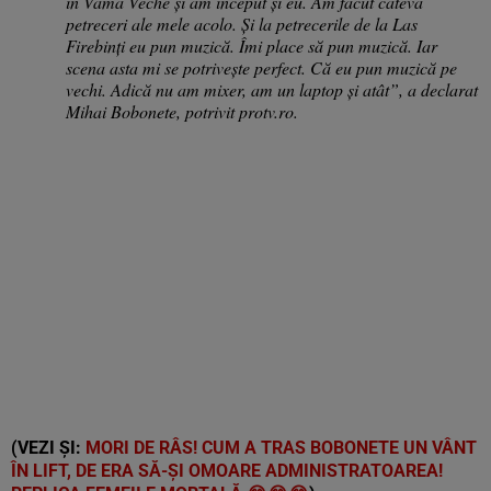
în Vama Veche și am început și eu. Am făcut câteva
petreceri ale mele acolo. Și la petrecerile de la Las
Firebinți eu pun muzică. Îmi place să pun muzică. Iar
scena asta mi se potrivește perfect. Că eu pun muzică pe
vechi. Adică nu am mixer, am un laptop și atât”, a declarat
Mihai Bobonete, potrivit protv.ro.
(VEZI ȘI:
MORI DE RÂS! CUM A TRAS BOBONETE UN VÂNT
ÎN LIFT, DE ERA SĂ-ȘI OMOARE ADMINISTRATOAREA!