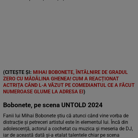
(CITEȘTE ȘI:
MIHAI BOBONETE, ÎNTÂLNIRE DE GRADUL
ZERO CU MĂDĂLINA GHENEA! CUM A REACȚIONAT
ACTRIȚA CÂND L-A VĂZUT PE COMEDIANTUL CE A FĂCUT
NUMEROASE GLUME LA ADRESA EI
)
Bobonete, pe scena UNTOLD 2024
Fanii lui Mihai Bobonete știu că atunci când vine vorba de
distracție și petreceri artistul este în elementul lui. Încă din
adolescență, actorul a cochetat cu muzica și meseria de DJ,
iar de această dată și-a etalat talentele chiar pe scena