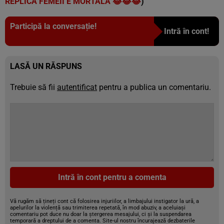
REPLICA FEMEII E MORTALĂ 😂😂😂
)
Participă la conversație!
Intră în cont!
LASĂ UN RĂSPUNS
Trebuie să fii
autentificat
pentru a publica un comentariu.
Intră în cont pentru a comenta
Vă rugăm să țineți cont că folosirea injuriilor, a limbajului instigator la ură, a
apelurilor la violență sau trimiterea repetată, în mod abuziv, a aceluiași
comentariu pot duce nu doar la ștergerea mesajului, ci și la suspendarea
temporară a dreptului de a comenta. Site-ul nostru încurajează dezbaterile