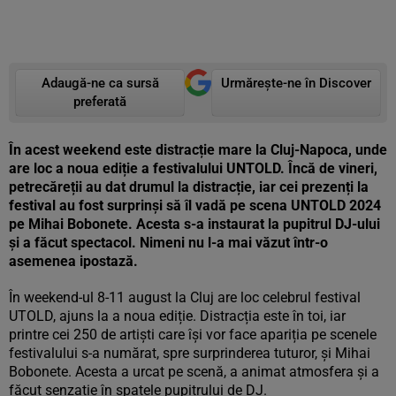
Adaugă-ne ca sursă
Urmărește-ne în Discover
preferată
În acest weekend este distracție mare la Cluj-Napoca, unde
are loc a noua ediție a festivalului UNTOLD. Încă de vineri,
petrecăreții au dat drumul la distracție, iar cei prezenți la
festival au fost surprinși să îl vadă pe scena UNTOLD 2024
pe Mihai Bobonete. Acesta s-a instaurat la pupitrul DJ-ului
și a făcut spectacol. Nimeni nu l-a mai văzut într-o
asemenea ipostază.
În weekend-ul 8-11 august la Cluj are loc celebrul festival
UTOLD, ajuns la a noua ediție. Distracția este în toi, iar
printre cei 250 de artiști care își vor face apariția pe scenele
festivalului s-a numărat, spre surprinderea tuturor, și Mihai
Bobonete. Acesta a urcat pe scenă, a animat atmosfera și a
făcut senzație în spatele pupitrului de DJ.