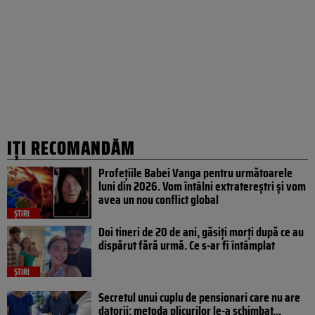
IȚI RECOMANDĂM
Profețiile Babei Vanga pentru următoarele
luni din 2026. Vom întâlni extratereștri și vom
avea un nou conflict global
ȘTIRI
Doi tineri de 20 de ani, găsiți morți după ce au
dispărut fără urmă. Ce s-ar fi întâmplat
ȘTIRI
Secretul unui cuplu de pensionari care nu are
datorii: metoda plicurilor le-a schimbat...