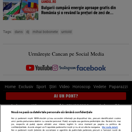
GANDUL.RO
Bulgarii cumpără energie aproape gratis din
România și o revând la prețuri de zeci de...
Tags:
dans
dj
mihai bobonete
untold
Urmărește Cancan pe Social Media
Home
Exclusiv
Sport
Știri
Video
Horoscop
Vedete
Paparazzi
AI UN PONT?
Scrie-ne pe Whatsapp
, sună la 0741226226 sau trimite mail la
pont@cancan.ro
Nouă ne pasă ca datele tale personale să rămână confidențiale
Noi și partenerii noștri
1019
stocăm și/sau accesăm informații pe dispozitivul dvs., precum identificatorii cookie
unici pentru prelucrarea datelor cu caracter personal. Puteți accepta sau gestiona preferințele dvs. făcând clic mai
Știri interne
Știri externe
Politică
jos, respectiv vă puteți opune utilizării unui interes legitim în orice moment pe pagina cu politica de
confidențialitate. Aceste alegeri vor fi raportate partenerilor noștri și nu vă vor afecta navigarea.
Mai multe detalii
Noi si partenerii nostri (retelele de socializare si agentiile de publicitate partenere, precum si furnizorii nostri de