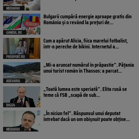
MEDIAFAX
Bulgarii cumpără energie aproape gratis din
România și o revând la prețuri de...
GANDUL.RO
Cum a apărut Alicia, fiica marelui fotbalist,
într-o pereche de bikini. Internetul a...
PROSPORT.RO
„Mi-a aruncat numărul în prăpastie”. Pățania
unui turist român în Thassos: a parcat...
ADEVARUL
„Toată lumea este speriată”. Elita rusă se
teme că FSB „scapă de sub...
DIGI24
„În niciun fel”. Răspunsul unui deputat
întrebat dacă un om obișnuit poate obține...
MEDIAFAX