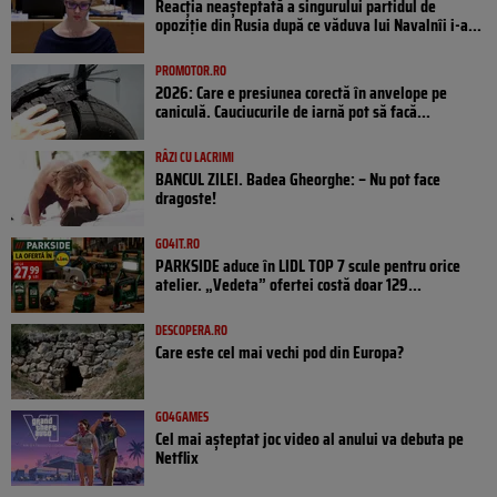
Reacția neașteptată a singurului partidul de
opoziţie din Rusia după ce văduva lui Navalnîi i-a...
PROMOTOR.RO
2026: Care e presiunea corectă în anvelope pe
caniculă. Cauciucurile de iarnă pot să facă...
RÂZI CU LACRIMI
BANCUL ZILEI. Badea Gheorghe: – Nu pot face
dragoste!
GO4IT.RO
PARKSIDE aduce în LIDL TOP 7 scule pentru orice
atelier. „Vedeta” ofertei costă doar 129...
DESCOPERA.RO
Care este cel mai vechi pod din Europa?
GO4GAMES
Cel mai așteptat joc video al anului va debuta pe
Netflix