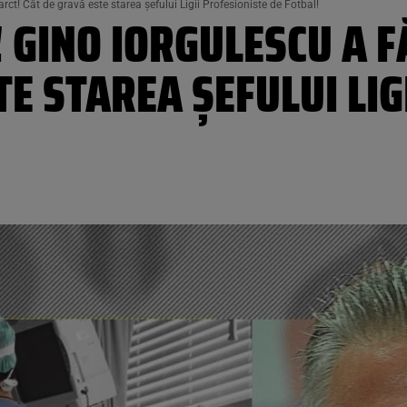
t! Cât de gravă este starea șefului Ligii Profesioniste de Fotbal!
GINO IORGULESCU A F
TE STAREA ȘEFULUI LIG