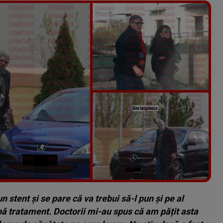
Vezi galeria foto
7 poze
 stent și se pare că va trebui să-l pun și pe al
 tratament. Doctorii mi-au spus că am pățit asta