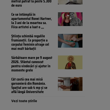
metrul pătrat la peste 5.300
de euro
Ce se întâmplă în
apartamentul Ronei Hartner,
la 3 ani de la moartea sa.
Fiica artistei a luat o
...
Știința schimbă regulile
frumuseții. Ce proporție a
corpului feminin atrage cel
mai mult bărbații
Sărbătoare mare pe 9 august
2026. Sfântul cunoscut
pentru vindecări și ajutor în
momente grele
Cât costă cea mai mică
garsonieră din România.
Spațiul are sub 4 mp și se
află lângă Universitate
Vezi toate știrile