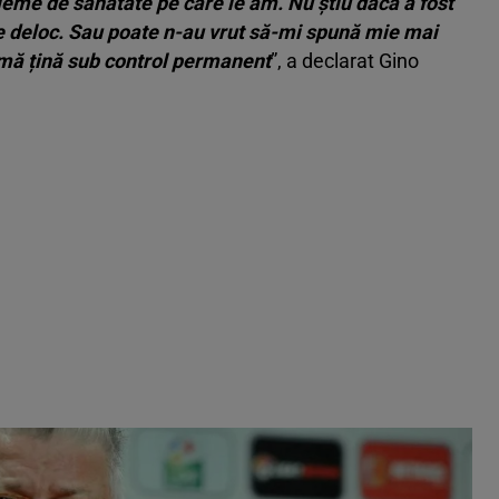
bleme de sănătate pe care le am. Nu știu dacă a fost
ne deloc. Sau poate n-au vrut să-mi spună mie mai
 mă țină sub control permanent
”, a declarat Gino