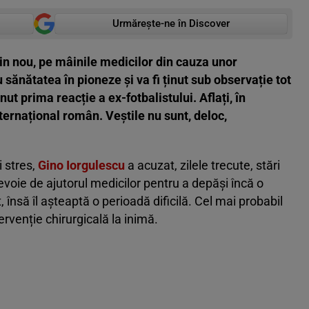
Urmărește-ne în Discover
din nou, pe mâinile medicilor din cauza unor
sănătatea în pioneze și va fi ținut sub observație tot
nut prima reacție a ex-fotbalistului. Aflați, în
nternațional român. Veștile nu sunt, deloc,
 stres,
Gino Iorgulescu
a acuzat, zilele trecute, stări
nevoie de ajutorul medicilor pentru a depăși încă o
, însă îl așteaptă o perioadă dificilă. Cel mai probabil
ervenție chirurgicală la inimă.