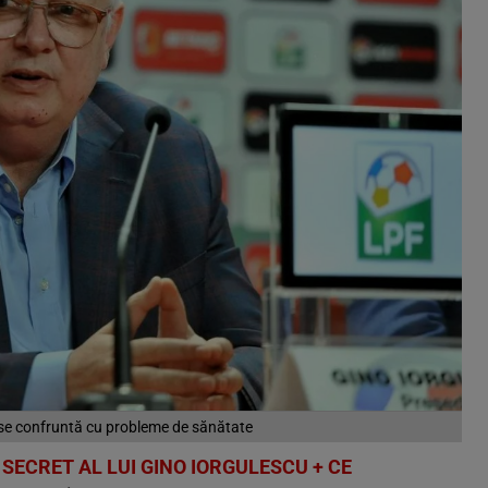
se confruntă cu probleme de sănătate
SECRET AL LUI GINO IORGULESCU + CE