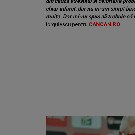
din cauza stresului și celorlalte pro
chiar infarct, dar nu m-am simțit bi
multe. Dar mi-au spus că trebuie să
Iorgulescu pentru
CANCAN.RO
.