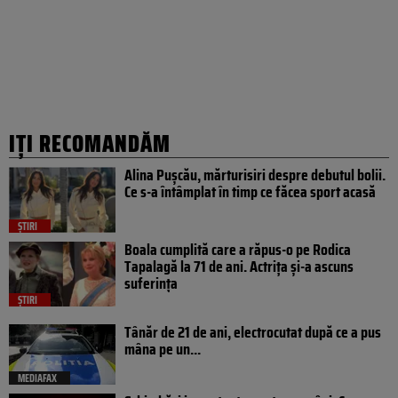
IȚI RECOMANDĂM
Alina Pușcău, mărturisiri despre debutul bolii.
Ce s-a întâmplat în timp ce făcea sport acasă
ȘTIRI
Boala cumplită care a răpus-o pe Rodica
Tapalagă la 71 de ani. Actrița și-a ascuns
suferința
ȘTIRI
Tânăr de 21 de ani, electrocutat după ce a pus
mâna pe un...
MEDIAFAX