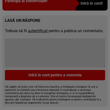
Participă la conversație!
Intră în cont!
LASĂ UN RĂSPUNS
Trebuie să fii
autentificat
pentru a publica un comentariu.
Intră în cont pentru a comenta
Vă rugăm să țineți cont că folosirea injuriilor, a limbajului instigator la ură, a
apelurilor la violență sau trimiterea repetată, în mod abuziv, a aceluiași
comentariu pot duce nu doar la ștergerea mesajului, ci și la suspendarea
temporară a dreptului de a comenta. Site-ul nostru încurajează dezbaterile
aprinse, dar civilizate. Vă mulțumim pentru înțelegere și pentru contribuția la o
discuție bazată pe argumente, nu pe atacuri.