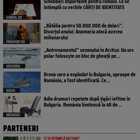
Schimbări importante pentru români. Ce se
întâmplă cu vechile CĂRȚI DE IDENTITATE
GANDUL.RO
„Bătălia pentru 50.000.000 de dolari”.
Divorțul anului: Anamaria atacă averea
milionarului
PROSPORT.RO
„Antrenamentul” sezonului în Arctica: Un urs
polar folosește un bloc de gheață pe...
ADEVARUL
Drona care a explodat în Bulgaria, aproape de
România, a fost identificată. Ce...
DIGI24
Adio drumuri repetate după țigări ieftine în
Bulgaria. România limitează la 40 de...
MEDIAFAX
PARTENERI
CE SE ÎNTÂMPLĂ DOCTORE?