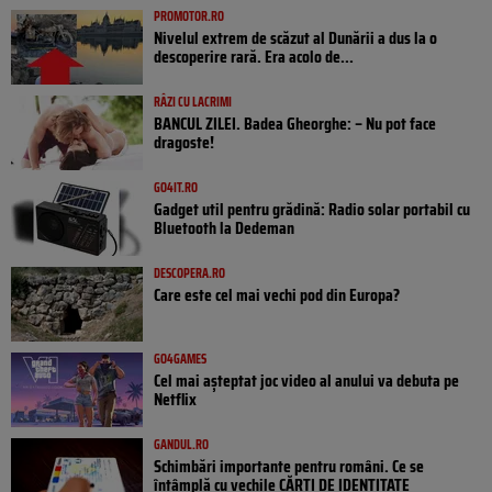
PROMOTOR.RO
Nivelul extrem de scăzut al Dunării a dus la o
descoperire rară. Era acolo de...
RÂZI CU LACRIMI
BANCUL ZILEI. Badea Gheorghe: – Nu pot face
dragoste!
GO4IT.RO
Gadget util pentru grădină: Radio solar portabil cu
Bluetooth la Dedeman
DESCOPERA.RO
Care este cel mai vechi pod din Europa?
GO4GAMES
Cel mai așteptat joc video al anului va debuta pe
Netflix
GANDUL.RO
Schimbări importante pentru români. Ce se
întâmplă cu vechile CĂRȚI DE IDENTITATE