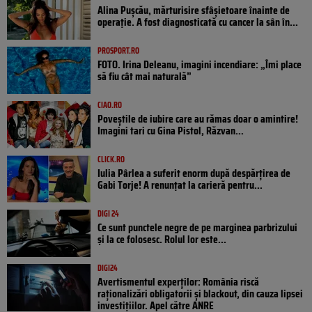
Alina Pușcău, mărturisire sfâșietoare înainte de
operație. A fost diagnosticată cu cancer la sân în...
PROSPORT.RO
FOTO. Irina Deleanu, imagini incendiare: „Îmi place
să fiu cât mai naturală”
CIAO.RO
Poveştile de iubire care au rămas doar o amintire!
Imagini tari cu Gina Pistol, Răzvan...
CLICK.RO
Iulia Pârlea a suferit enorm după despărțirea de
Gabi Torje! A renunțat la carieră pentru...
DIGI 24
Ce sunt punctele negre de pe marginea parbrizului
și la ce folosesc. Rolul lor este...
DIGI24
Avertismentul experților: România riscă
raționalizări obligatorii și blackout, din cauza lipsei
investițiilor. Apel către ANRE