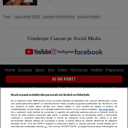
Tags:
casa verde 2023
panouri fotovoltaice
panouri solare
Urmărește Cancan pe Social Media
Home
Exclusiv
Sport
Știri
Video
Horoscop
Vedete
Paparazzi
AI UN PONT?
Scrie-ne pe Whatsapp
, sună la 0741226226 sau trimite mail la
pont@cancan.ro
Nouă ne pasă ca datele tale personale să rămână confidențiale
Noi și partenerii noștri
1019
stocăm și/sau accesăm informații pe dispozitivul dvs., precum identificatorii cookie
unici pentru prelucrarea datelor cu caracter personal. Puteți accepta sau gestiona preferințele dvs. făcând clic mai
Știri interne
Știri externe
Politică
jos, respectiv vă puteți opune utilizării unui interes legitim în orice moment pe pagina cu politica de
confidențialitate. Aceste alegeri vor fi raportate partenerilor noștri și nu vă vor afecta navigarea.
Mai multe detalii
Noi si partenerii nostri (retelele de socializare si agentiile de publicitate partenere, precum si furnizorii nostri de
servicii de date analitice) prelucram date pentru a permite website-ului sa functioneze, pentru a personaliza
Ultimele stiri
Diete
Insula Iubirii
Dictionar de vise
LIFE STYLE
continutul si anunturile publicitare afisate in functie de interesele si/sau profilul dvs., pentru a va oferi
functionalitati aferente retelelor de socializare si pentru a analiza traficul pe website. Beneficiati de drepturile
Horoscop
prevazute de art. 15-22 din GDPR in legatura cu prelucrarea datelor cu caracter personal. Aceste drepturi pot fi
exercitate prin modalitatea indicata
aici
. Prin click pe “ACCEPT TOATE”, acceptati folosirea tuturor Tehnologiilor de