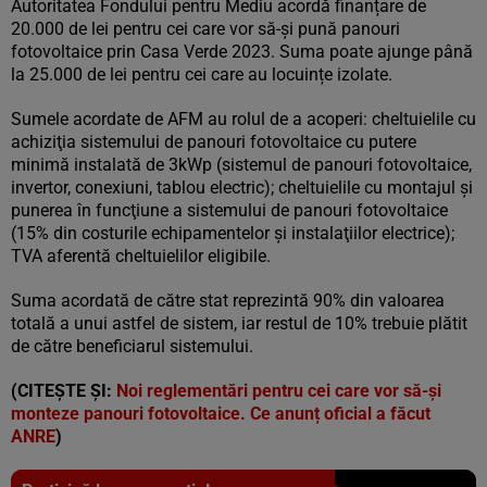
Autoritatea Fondului pentru Mediu acordă finanțare de
20.000 de lei pentru cei care vor să-și pună panouri
fotovoltaice prin Casa Verde 2023. Suma poate ajunge până
la 25.000 de lei pentru cei care au locuințe izolate.
Sumele acordate de AFM au rolul de a acoperi: cheltuielile cu
achiziţia sistemului de panouri fotovoltaice cu putere
minimă instalată de 3kWp (sistemul de panouri fotovoltaice,
invertor, conexiuni, tablou electric); cheltuielile cu montajul şi
punerea în funcţiune a sistemului de panouri fotovoltaice
(15% din costurile echipamentelor şi instalaţiilor electrice);
TVA aferentă cheltuielilor eligibile.
Suma acordată de către stat reprezintă 90% din valoarea
totală a unui astfel de sistem, iar restul de 10% trebuie plătit
de către beneficiarul sistemului.
(CITEȘTE ȘI:
Noi reglementări pentru cei care vor să-și
monteze panouri fotovoltaice. Ce anunț oficial a făcut
ANRE
)