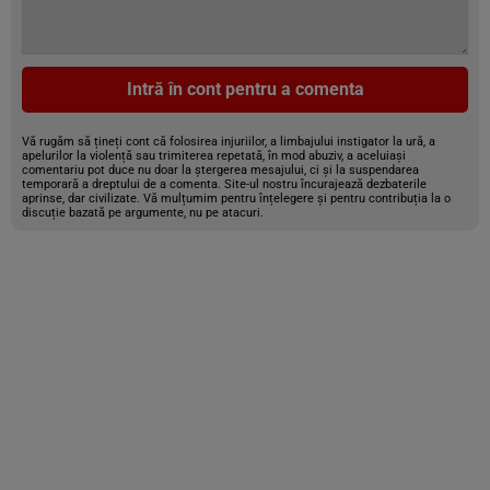
Intră în cont pentru a comenta
Vă rugăm să țineți cont că folosirea injuriilor, a limbajului instigator la ură, a
apelurilor la violență sau trimiterea repetată, în mod abuziv, a aceluiași
comentariu pot duce nu doar la ștergerea mesajului, ci și la suspendarea
temporară a dreptului de a comenta. Site-ul nostru încurajează dezbaterile
aprinse, dar civilizate. Vă mulțumim pentru înțelegere și pentru contribuția la o
discuție bazată pe argumente, nu pe atacuri.