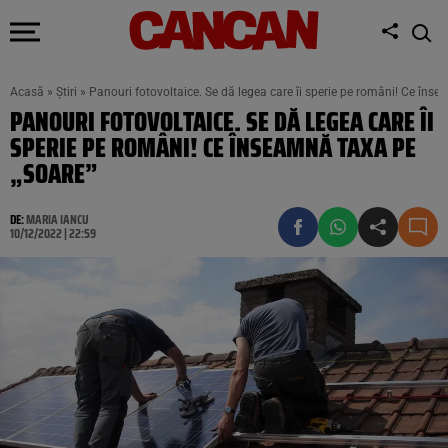
Acasă
»
Știri
»
Panouri fotovoltaice. Se dă legea care îi sperie pe români! Ce îns
PANOURI FOTOVOLTAICE. SE DĂ LEGEA CARE ÎI
SPERIE PE ROMÂNI! CE ÎNSEAMNĂ TAXA PE
„SOARE”
DE:
MARIA IANCU
10/12/2022 | 22:59