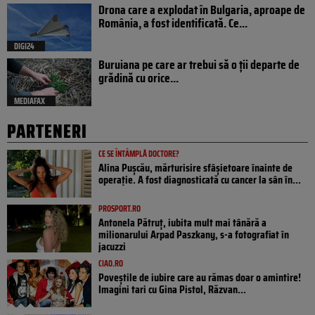
Drona care a explodat în Bulgaria, aproape de
România, a fost identificată. Ce...
DIGI24
Buruiana pe care ar trebui să o ții departe de
grădină cu orice...
MEDIAFAX
PARTENERI
CE SE ÎNTÂMPLĂ DOCTORE?
Alina Pușcău, mărturisire sfâșietoare înainte de
operație. A fost diagnosticată cu cancer la sân în...
PROSPORT.RO
Antonela Pătruț, iubita mult mai tânără a
milionarului Arpad Paszkany, s-a fotografiat în
jacuzzi
CIAO.RO
Poveştile de iubire care au rămas doar o amintire!
Imagini tari cu Gina Pistol, Răzvan...