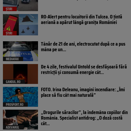
ȘTIRI
RO-Alert pentru locuitorii din Tulcea. O țintă
aeriană a apărut lângă granița României
ȘTIRI
Tânăr de 21 de ani, electrocutat după ce a pus
mâna pe un...
MEDIAFAX
De 4 zile, festivalul Untold se desfășoară fără
restricții și consumă energie cât...
GANDUL.RO
FOTO. Irina Deleanu, imagini incendiare: „Îmi
place să fiu cât mai naturală”
PROSPORT.RO
„Drogurile săracilor”, la îndemâna copiilor din
România. Specialist antidrog: „O doză costă
cât...
ADEVARUL