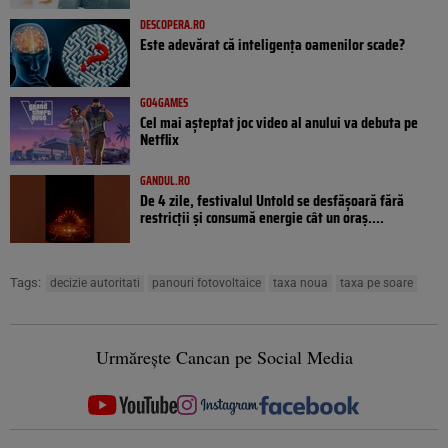
DESCOPERA.RO
Este adevărat că inteligența oamenilor scade?
GO4GAMES
Cel mai așteptat joc video al anului va debuta pe
Netflix
GANDUL.RO
De 4 zile, festivalul Untold se desfășoară fără
restricții și consumă energie cât un oraș....
Tags:
decizie autoritati
panouri fotovoltaice
taxa noua
taxa pe soare
Urmărește Cancan pe Social Media