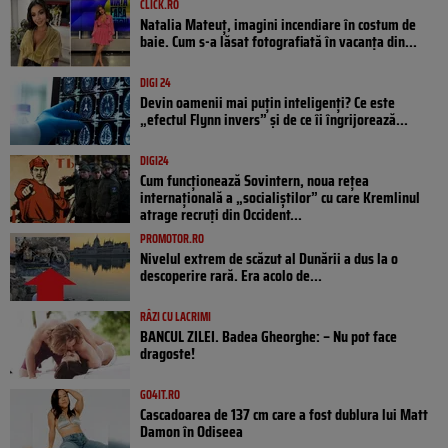
CLICK.RO
Natalia Mateuț, imagini incendiare în costum de
baie. Cum s-a lăsat fotografiată în vacanța din...
DIGI 24
Devin oamenii mai puțin inteligenți? Ce este
„efectul Flynn invers” și de ce îi îngrijorează...
DIGI24
Cum funcționează Sovintern, noua rețea
internațională a „socialiștilor” cu care Kremlinul
atrage recruți din Occident...
PROMOTOR.RO
Nivelul extrem de scăzut al Dunării a dus la o
descoperire rară. Era acolo de...
RÂZI CU LACRIMI
BANCUL ZILEI. Badea Gheorghe: – Nu pot face
dragoste!
GO4IT.RO
Cascadoarea de 137 cm care a fost dublura lui Matt
Damon în Odiseea