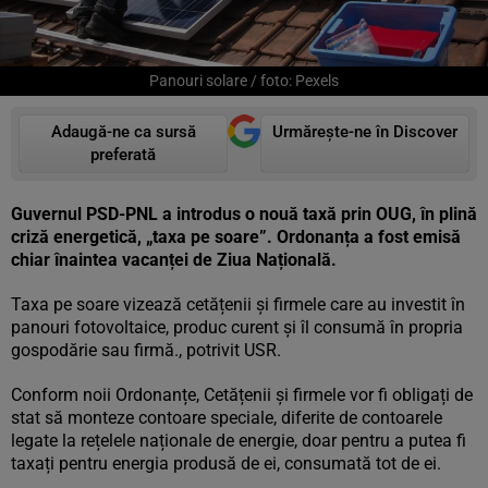
Panouri solare / foto: Pexels
Adaugă-ne ca sursă
Urmărește-ne în Discover
preferată
Guvernul PSD-PNL a introdus o nouă taxă prin OUG, în plină
criză energetică, „taxa pe soare”. Ordonanța a fost emisă
chiar înaintea vacanței de Ziua Națională.
Taxa pe soare vizează cetățenii și firmele care au investit în
panouri fotovoltaice, produc curent și îl consumă în propria
gospodărie sau firmă., potrivit USR.
Conform noii Ordonanțe, Cetățenii și firmele vor fi obligați de
stat să monteze contoare speciale, diferite de contoarele
legate la rețelele naționale de energie, doar pentru a putea fi
taxați pentru energia produsă de ei, consumată tot de ei.