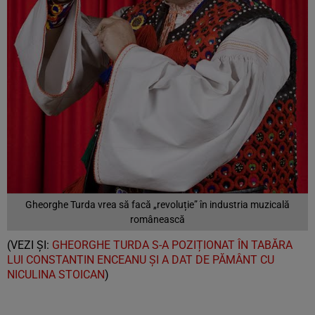
Gheorghe Turda vrea să facă „revoluție” în industria muzicală
românească
(VEZI ȘI:
GHEORGHE TURDA S-A POZIȚIONAT ÎN TABĂRA
LUI CONSTANTIN ENCEANU ȘI A DAT DE PĂMÂNT CU
NICULINA STOICAN
)