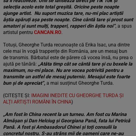
să îl reactiveze. Unii se lansează direct pe Tik Tok și
selecția acolo este total greșită. Oricine peste noapte
ajunge artist. Nu suport muzica tare, nu-mi plac artiștii
ăștia apăruți așa peste noapte. Cine cântă tare și prost sunt
amatori și sunt mulți, trapperi, rapperi din ăștia noi”
, a spus
artistul pentru
CANCAN.RO
.
Totuși, Gheorghe Turda recunoaște că Erika Isac, una dintre
cele mai în vogă trapperițe din România, are un mesaj bun
de transmis. Bărbatul este de părere că vocea însă, nu prea o
ajută pe tânără:
„Atâta timp cât se cântă tare și cu boxele la
maximum, nu-mi place. Nu are vocea potrivită pentru a
transmite un astfel de mesaj puternic. Mesajul este foarte
bun și de apreciat”,
a mai susținut Gheorghe Turda.
(CITEȘTE ȘI:
IMAGINI INEDITE CU GHEORGHE TURDA ȘI
ALȚI ARTIȘTI ROMÂNI ÎN CHINA
)
„Am fost în China recent la un turneu. Am fost cu Marina
Almășan și Dan Helciug și Georgiana Pană, fata lui Petrică
Pană. A fost și Ambasadorul Chinei și toți consulii la
concretul nostru. S-au strâns mii de oameni care ne-au