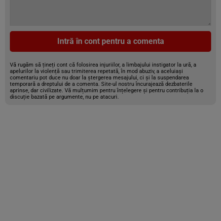
Intră în cont pentru a comenta
Vă rugăm să țineți cont că folosirea injuriilor, a limbajului instigator la ură, a
apelurilor la violență sau trimiterea repetată, în mod abuziv, a aceluiași
comentariu pot duce nu doar la ștergerea mesajului, ci și la suspendarea
temporară a dreptului de a comenta. Site-ul nostru încurajează dezbaterile
aprinse, dar civilizate. Vă mulțumim pentru înțelegere și pentru contribuția la o
discuție bazată pe argumente, nu pe atacuri.