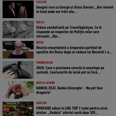
CLICK.RO
Imagini rare cu George și Ilinca Simion: „Am revenit
în locul unde am trăit una...
DIGI 24
Stânca vandalizată pe Transfăgărășan. Ce le
răspunde un inspector de Poliție celor care
întreabă: „Dar...
DIGI24
Reacția neașteptată a singurului partidul de
opoziţie din Rusia după ce văduva lui Navalnîi i-a...
PROMOTOR.RO
2026: Care e presiunea corectă în anvelope pe
caniculă. Cauciucurile de iarnă pot să facă...
RÂZI CU LACRIMI
BANCUL ZILEI. Badea Gheorghe: – Nu pot face
dragoste!
GO4IT.RO
PARKSIDE aduce în LIDL TOP 7 scule pentru orice
atelier. „Vedeta” ofertei costă doar 129...