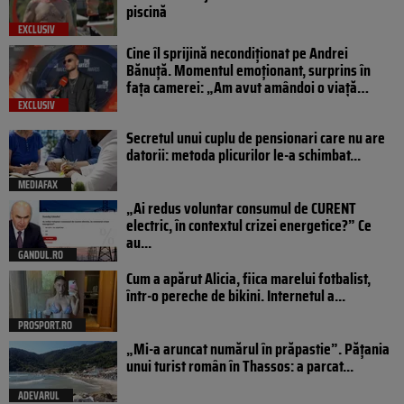
piscină
EXCLUSIV
Cine îl sprijină necondiționat pe Andrei
Bănuță. Momentul emoționant, surprins în
fața camerei: „Am avut amândoi o viață…
EXCLUSIV
Secretul unui cuplu de pensionari care nu are
datorii: metoda plicurilor le-a schimbat...
MEDIAFAX
„Ai redus voluntar consumul de CURENT
electric, în contextul crizei energetice?” Ce
au...
GANDUL.RO
Cum a apărut Alicia, fiica marelui fotbalist,
într-o pereche de bikini. Internetul a...
PROSPORT.RO
„Mi-a aruncat numărul în prăpastie”. Pățania
unui turist român în Thassos: a parcat...
ADEVARUL