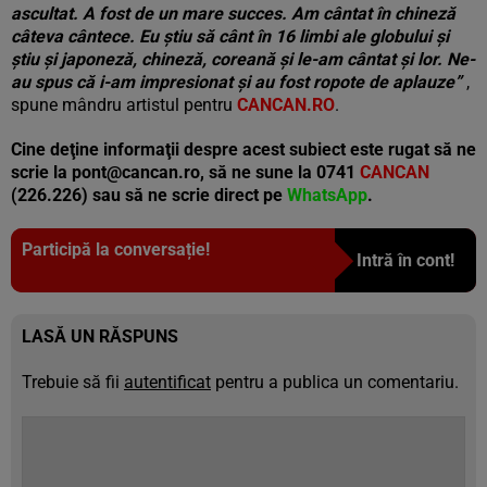
ascultat. A fost de un mare succes. Am cântat în chineză
câteva cântece. Eu știu să cânt în 16 limbi ale globului și
știu și japoneză, chineză, coreană și le-am cântat și lor. Ne-
au spus că i-am impresionat și au fost ropote de aplauze”
,
spune mândru artistul pentru
CANCAN.RO
.
Cine deţine informaţii despre acest subiect este rugat să ne
scrie la pont@cancan.ro, să ne sune la 0741
CANCAN
(226.226) sau să ne scrie direct pe
WhatsApp
.
Participă la conversație!
Intră în cont!
LASĂ UN RĂSPUNS
Trebuie să fii
autentificat
pentru a publica un comentariu.