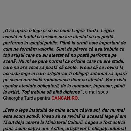
„O să apară o lege și se va numi Legea Turda. Legea
constă în faptul că oricine nu are atestat să nu poată
performa în spațiul public. Până la urmă este important de
cum ne formăm valorile.
Sunt de părere că așa trebuie ca
toți artiștii care nu au atestat să nu poată performa pe
scenă. Nu mi se pare normal ca oricine care nu are studii,
care nu are voce să poată să cânte. Vreau să se revină la
această lege în care artiștii vor fi obligați automat să apară
pe scena muzicală românească doar cu atestat. Vor exista
așadar atestate obligatorii, de la manager, impresar, până
la artist. Toți trebuie să aibă diplome”
, a mai spus
Gheorghe Turda pentru
CANCAN.RO
.
„Este o lege instituită de mine acum câțiva ani, dar nu mai
este acum activă. Vreau să se revină la această lege și am
făcut deja cerere la Ministerul Culturii. Legea a fost activă
până acum câțiva ani. Astfel, artiștii vor fi obligați automat