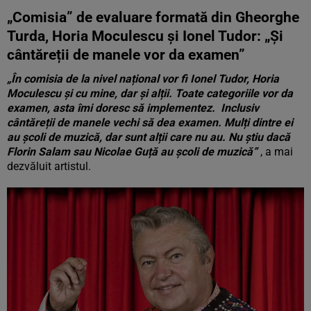
„Comisia” de evaluare formată din Gheorghe
Turda, Horia Moculescu și Ionel Tudor: „Și
cântăreții de manele vor da examen”
„În comisia de la nivel național vor fi Ionel Tudor, Horia
Moculescu și cu mine, dar și alții. Toate categoriile vor da
examen, asta îmi doresc să implementez. Inclusiv
cântăreții de manele vechi să dea examen. Mulți dintre ei
au școli de muzică, dar sunt alții care nu au. Nu știu dacă
Florin Salam sau Nicolae Guță au școli de muzică”
, a mai
dezvăluit artistul.