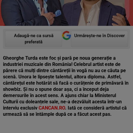
Adaugă-ne ca sursă
Urmărește-ne în Discover
preferată
Gheorghe Turda este foc și pară pe noua generație a
industriei muzicale din România! Celebrul artist este de
părere că mulți dintre cântăreții în vogă nu au ce căuta pe
scenă. Unora le lipsește talentul, altora diploma. Astfel,
cântărețul este hotărât să facă o curățenie de primăvară în
showbiz. Și nu o spune doar așa, ci a început deja
demersurile în acest sens. A ajuns chiar la Ministerul
Culturii cu doleanțele sale, ne-a dezvăluit acesta într-un
interviu exclusiv
CANCAN.RO
. Iată ce consideră artistul că
urmează să se întâmple după ce a făcut acest pas.