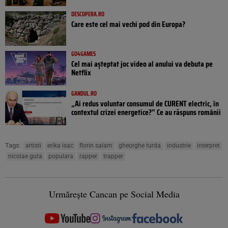
DESCOPERA.RO
Care este cel mai vechi pod din Europa?
GO4GAMES
Cel mai așteptat joc video al anului va debuta pe
Netflix
GANDUL.RO
„Ai redus voluntar consumul de CURENT electric, în
contextul crizei energetice?” Ce au răspuns românii
Tags:
artisti
erika isac
florin salam
gheorghe turda
industrie
interpret
nicolae guta
populara
rapper
trapper
Urmărește Cancan pe Social Media