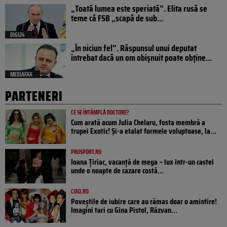
„Toată lumea este speriată”. Elita rusă se
teme că FSB „scapă de sub...
DIGI24
„În niciun fel”. Răspunsul unui deputat
întrebat dacă un om obișnuit poate obține...
MEDIAFAX
PARTENERI
CE SE ÎNTÂMPLĂ DOCTORE?
Cum arată acum Julia Chelaru, fosta membră a
trupei Exotic! Și-a etalat formele voluptoase, la...
PROSPORT.RO
Ioana Țiriac, vacanță de mega – lux într-un castel
unde o noapte de cazare costă...
CIAO.RO
Poveştile de iubire care au rămas doar o amintire!
Imagini tari cu Gina Pistol, Răzvan...