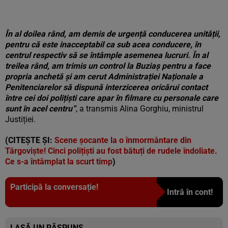
În al doilea rând, am demis de urgență conducerea unității,
pentru că este inacceptabil ca sub acea conducere, în
centrul respectiv să se întâmple asemenea lucruri. În al
treilea rând, am trimis un control la Buziaș pentru a face
propria anchetă și am cerut Administrației Naționale a
Penitenciarelor să dispună interzicerea oricărui contact
între cei doi polițiști care apar în filmare cu personale care
sunt în acel centru”
, a transmis Alina Gorghiu, ministrul
Justiției.
(CITEȘTE ȘI:
Scene șocante la o înmormântare din
Târgoviște! Cinci polițiști au fost bătuți de rudele îndoliate.
Ce s-a întâmplat la scurt timp
)
Participă la conversație!
Intră în cont!
LASĂ UN RĂSPUNS