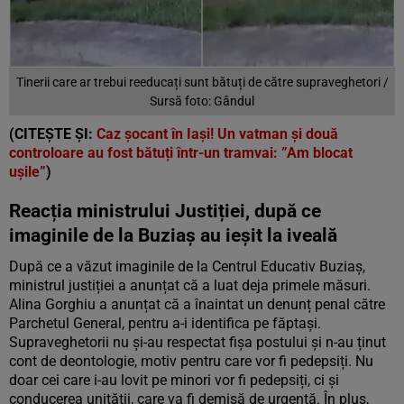
Tinerii care ar trebui reeducați sunt bătuți de către supraveghetori /
Sursă foto: Gândul
(CITEȘTE ȘI:
Caz șocant în Iași! Un vatman și două
controloare au fost bătuți într-un tramvai: ”Am blocat
ușile”
)
Reacția ministrului Justiției, după ce
imaginile de la Buziaș au ieșit la iveală
După ce a văzut imaginile de la Centrul Educativ Buziaș,
ministrul justiției a anunțat că a luat deja primele măsuri.
Alina Gorghiu a anunțat că a înaintat un denunț penal către
Parchetul General, pentru a-i identifica pe făptași.
Supraveghetorii nu și-au respectat fișa postului și n-au ținut
cont de deontologie, motiv pentru care vor fi pedepsiți. Nu
doar cei care i-au lovit pe minori vor fi pedepsiți, ci și
conducerea unității, care va fi demisă de urgență. În plus,