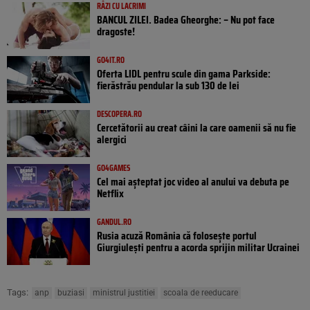
RÂZI CU LACRIMI
BANCUL ZILEI. Badea Gheorghe: – Nu pot face
dragoste!
GO4IT.RO
Oferta LIDL pentru scule din gama Parkside:
fierăstrău pendular la sub 130 de lei
DESCOPERA.RO
Cercetătorii au creat câini la care oamenii să nu fie
alergici
GO4GAMES
Cel mai așteptat joc video al anului va debuta pe
Netflix
GANDUL.RO
Rusia acuză România că folosește portul
Giurgiulești pentru a acorda sprijin militar Ucrainei
Tags:
anp
buziasi
ministrul justitiei
scoala de reeducare