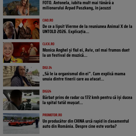
FOTO. Antonela, iubita mult mai tânără a
milionarului Arpad Paszkany, în jacuzzi
CIAO.RO
De ce a lipsit Vierme de la reuniunea Animal X de la
UNTOLD 2026. Explicația...
CLICK.RO
Monica Anghel și fiul ei, Aviv, cel mai frumos duet
la un festival de muzică...
DIGI 24
„Să le ia organismul din ei”. Cum explică mama
unuia dintre tinerii care au atacat...
DIGI24
Bărbat prins de radar cu 172 kmh pentru că își ducea
la spital tatăl muşcat...
PROMOTOR.RO
Un producător din CHINA urcă rapid în clasamentul
auto din România. Despre cine este vorba?