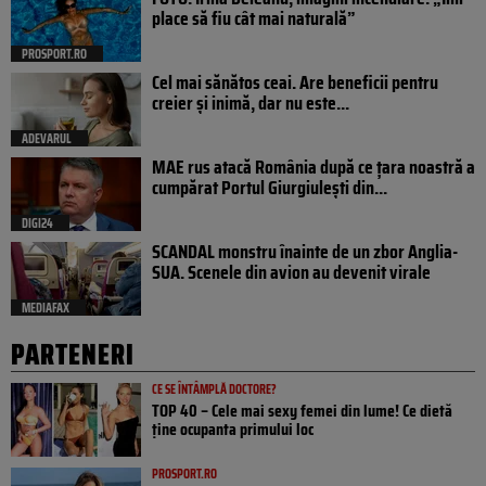
place să fiu cât mai naturală”
PROSPORT.RO
Cel mai sănătos ceai. Are beneficii pentru
creier și inimă, dar nu este...
ADEVARUL
MAE rus atacă România după ce țara noastră a
cumpărat Portul Giurgiulești din...
DIGI24
SCANDAL monstru înainte de un zbor Anglia-
SUA. Scenele din avion au devenit virale
MEDIAFAX
PARTENERI
CE SE ÎNTÂMPLĂ DOCTORE?
TOP 40 – Cele mai sexy femei din lume! Ce dietă
ține ocupanta primului loc
PROSPORT.RO