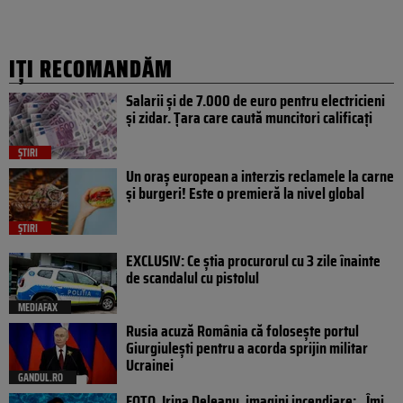
IȚI RECOMANDĂM
Salarii și de 7.000 de euro pentru electricieni
și zidar. Țara care caută muncitori calificați
ȘTIRI
Un oraș european a interzis reclamele la carne
și burgeri! Este o premieră la nivel global
ȘTIRI
EXCLUSIV: Ce știa procurorul cu 3 zile înainte
de scandalul cu pistolul
MEDIAFAX
Rusia acuză România că folosește portul
Giurgiulești pentru a acorda sprijin militar
Ucrainei
GANDUL.RO
FOTO. Irina Deleanu, imagini incendiare: „Îmi