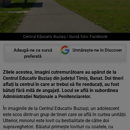
Centrul Educativ Buziaș / Sursă foto: Facebook
Adaugă-ne ca sursă
Urmărește-ne în Discover
preferată
Zilele acestea, imagini cutremurătoare au apărut de la
Centrul Educativ Buziaș din județul Timiș, Banat. Doi tineri
aflați la centrul în care ar trebui să fie reeducați, au fost
bătuți fără milă de angajați. Locul se află în subordinea
Administrației Naționale a Penitenciarelor.
În imaginile de la Centrul Educativ Buziași, un adolescent
este scos dintr-un grup de tineri care se află în curtea unității.
Ulterior, minorul este lovit cu bestialitate de către doi
supraveghetori. Băiatul primește lovituri cu coatele, cu