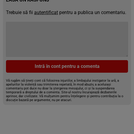
Trebuie să fii
autentificat
pentru a publica un comentariu.
Intră în cont pentru a comenta
Vă rugăm să țineți cont că folosirea injuriilor, a limbajului instigator la ură, a
apelurilor la violență sau trimiterea repetată, în mod abuziv, a aceluiași
comentariu pot duce nu doar la ștergerea mesajului, ci și la suspendarea
temporară a dreptului de a comenta. Site-ul nostru încurajează dezbaterile
aprinse, dar civilizate. Vă mulțumim pentru înțelegere și pentru contribuția la o
discuție bazată pe argumente, nu pe atacuri.