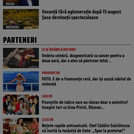
DIGI24
Vacanță fără aglomerație după 15 august.
Șase destinații spectaculoase
MEDIAFAX
PARTENERI
CE SE ÎNTÂMPLĂ DOCTORE?
Vedeta celebră, diagnosticată cu cancer pentru a
doua oară, dar a ales să păstreze totul...
PROSPORT.RO
FOTO. E de-o frumusețe rară, dar își acuză iubitul de
violență
CIAO.RO
Poveştile de iubire care au rămas doar o amintire!
Imagini tari cu Gina Pistol, Răzvan...
CLICK.RO
Rețete rapide anticaniculă. Chef Cătălin Scărlătescu
vă invită la tocăniță de linte: „Spor la proteine!”