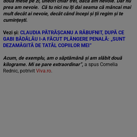
două mese pe zi, uneori chiar trei, dacă am nevoie. Dar nu
prea am nevoie. Că tu nici nu îți dai seama că mâncai mai
mult decât ai nevoie, decât când începi și ții regim și te
cumințești.
Vezi și:
CLAUDIA PĂTRĂȘCANU A RĂBUFNIT, DUPĂ CE
GABI BĂDĂLĂU I-A FĂCUT PLÂNGERE PENALĂ: „SUNT
DEZAMĂGITĂ DE TATĂL COPIILOR MEI”
Acum, de exemplu, am o săptămână și am slăbit două
kilograme. Mi se pare extraordinar”,
a spus Cornelia
Rednic, potrivit
Viva.ro
.