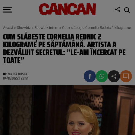
Acasă
»
Showbiz
»
Showbiz intern
»
Cum slăbește Cornelia Rednic 2 kilograme pe 
CUM SLĂBEȘTE CORNELIA REDNIC 2
KILOGRAME PE SĂPTĂMÂNĂ. ARTISTA A
DEZVĂLUIT SECRETUL: ”LE-AM ÎNCERCAT PE
TOATE”
DE:
MARIA ROȘCA
04/11/2022 | 22:51