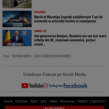
GO4GAMES
World of Warships Legends sărbătorește 7 ani de
existență cu activități festive și recompense
GANDUL.RO
Sub guvernarea Bolojan, România are cea mai mare
inflație din UE, recesiune economică, prețuri
record...
Tags:
cornelia rednic
cum a slabit cornelia rednic
Urmărește Cancan pe Social Media
Home
Exclusiv
Sport
Știri
Video
Horoscop
Vedete
Paparazzi
AI UN PONT?