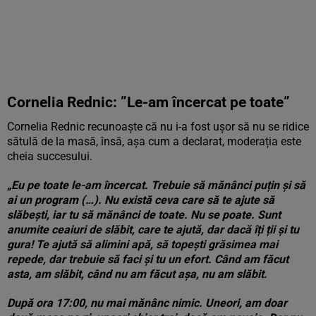
Cornelia Rednic: ”Le-am încercat pe toate”
Cornelia Rednic recunoaște că nu i-a fost ușor să nu se ridice
sătulă de la masă, însă, așa cum a declarat, moderația este
cheia succesului.
„Eu pe toate le-am încercat. Trebuie să mănânci puțin și să
ai un program (…). Nu există ceva care să te ajute să
slăbești, iar tu să mănânci de toate. Nu se poate. Sunt
anumite ceaiuri de slăbit, care te ajută, dar dacă îți ții și tu
gura! Te ajută să alimini apă, să topești grăsimea mai
repede, dar trebuie să faci și tu un efort. Când am făcut
asta, am slăbit, când nu am făcut așa, nu am slăbit.
După ora 17:00, nu mai mănânc nimic. Uneori, am doar