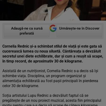
Adaugă-ne ca sursă
Urmărește-ne în Discover
preferată
Cornelia Rednic și-a schimbat stilul de viață și este gata să
cucerească lumea cu noua siluetă. Cântăreața a devzăluit
secretul unei diete echilibrate, dar și cum a reușit să scape,
în timp record, de aproximativ 30 de kilograme.
Asistată de un nutriționist, Cornelia Rednic s-a decis să își
schimbe viața. Disciplina, un program organizat și
alimentația echilibrată au fost pașii principali în pierderea
celor 30 de kilograme.
Soția artistului Lupu Rednic a dezvăluit faptul că se
pregătește de un nou proiect muzical, acesta fiin principalul
motiv pentru care s-a decis să scape de câteva kilograme.