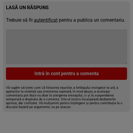
LASĂ UN RĂSPUNS
Trebuie să fii
autentificat
pentru a publica un comentariu.
Intră în cont pentru a comenta
Vă rugăm să țineți cont că folosirea injuriilor, a limbajului instigator la ură, a
apelurilor la violență sau trimiterea repetată, în mod abuziv, a aceluiași
comentariu pot duce nu doar la ștergerea mesajului, ci și la suspendarea
temporară a dreptului de a comenta. Site-ul nostru încurajează dezbaterile
aprinse, dar civilizate. Vă mulțumim pentru înțelegere și pentru contribuția la o
discuție bazată pe argumente, nu pe atacuri.