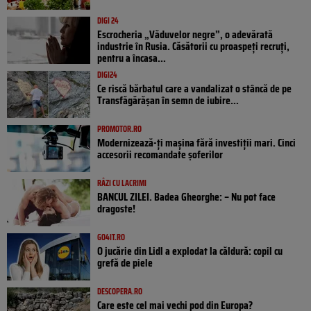
DIGI 24
Escrocheria „Văduvelor negre”, o adevărată
industrie în Rusia. Căsătorii cu proaspeți recruți,
pentru a încasa...
DIGI24
Ce riscă bărbatul care a vandalizat o stâncă de pe
Transfăgărășan în semn de iubire...
PROMOTOR.RO
Modernizează-ți mașina fără investiții mari. Cinci
accesorii recomandate șoferilor
RÂZI CU LACRIMI
BANCUL ZILEI. Badea Gheorghe: – Nu pot face
dragoste!
GO4IT.RO
O jucărie din Lidl a explodat la căldură: copil cu
grefă de piele
DESCOPERA.RO
Care este cel mai vechi pod din Europa?