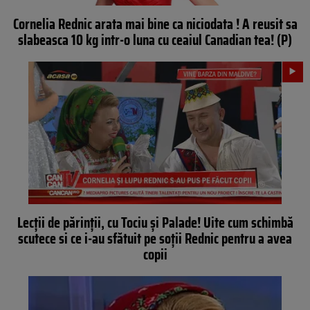
Cornelia Rednic arata mai bine ca niciodata ! A reusit sa
slabeasca 10 kg intr-o luna cu ceaiul Canadian tea! (P)
Lecţii de părinţii, cu Tociu şi Palade! Uite cum schimbă
scutece si ce i-au sfătuit pe soţii Rednic pentru a avea
copii