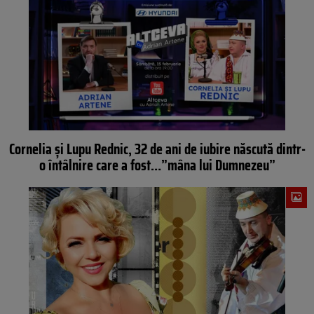
Cornelia și Lupu Rednic, 32 de ani de iubire născută dintr-
o întâlnire care a fost…”mâna lui Dumnezeu”