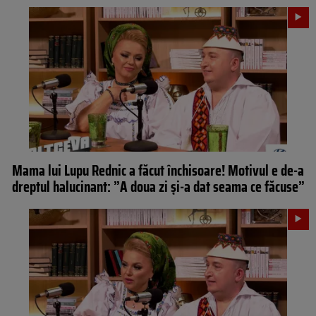
Mama lui Lupu Rednic a făcut închisoare! Motivul e de-a
dreptul halucinant: ”A doua zi și-a dat seama ce făcuse”