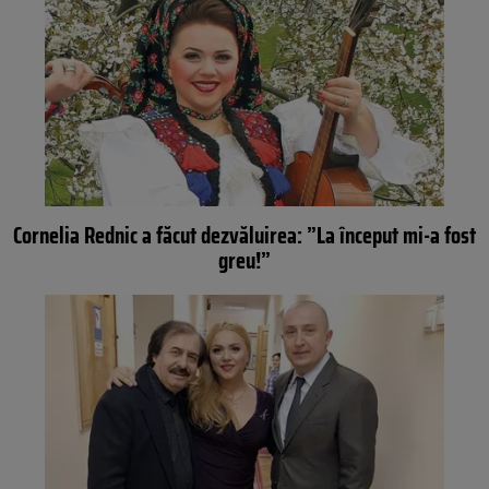
Cornelia Rednic a făcut dezvăluirea: ”La început mi-a fost
greu!”