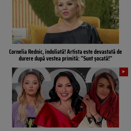
Cornelia Rednic, îndoliată! Artista este devastată de
durere după vestea primită: ”Sunt șocată!”