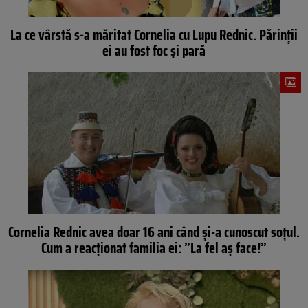
La ce vârstă s-a măritat Cornelia cu Lupu Rednic. Părinții
ei au fost foc și pară
Cornelia Rednic avea doar 16 ani când și-a cunoscut soțul.
Cum a reacționat familia ei: ”La fel aș face!”