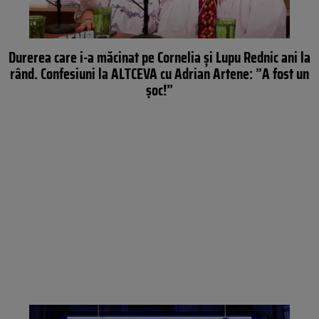
Durerea care i-a măcinat pe Cornelia și Lupu Rednic ani la
rând. Confesiuni la ALTCEVA cu Adrian Artene: ”A fost un
șoc!”