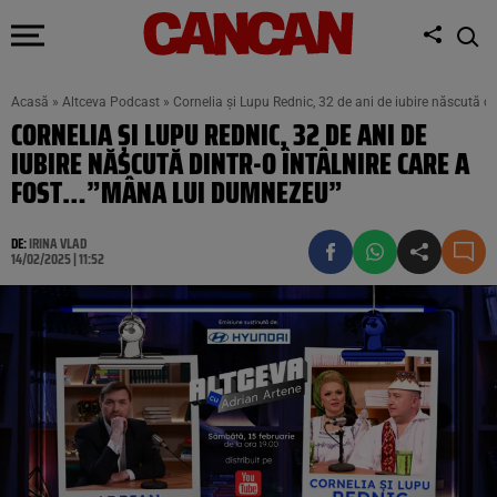
Acasă
»
Altceva Podcast
»
Cornelia și Lupu Rednic, 32 de ani de iubire născută d
CORNELIA ȘI LUPU REDNIC, 32 DE ANI DE
IUBIRE NĂSCUTĂ DINTR-O ÎNTÂLNIRE CARE A
FOST…”MÂNA LUI DUMNEZEU”
DE:
IRINA VLAD
14/02/2025 | 11:52