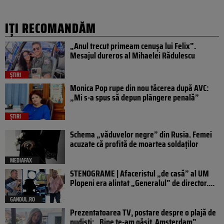
IȚI RECOMANDĂM
„Anul trecut primeam cenușa lui Felix”.
Mesajul dureros al Mihaelei Rădulescu
ȘTIRI
Monica Pop rupe din nou tăcerea după AVC:
„Mi s-a spus să depun plângere penală”
ȘTIRI
Schema „văduvelor negre” din Rusia. Femei
acuzate că profită de moartea soldaților
MEDIAFAX
STENOGRAME | Afaceristul „de casă” al UM
Plopeni era alintat „Generalul” de director....
GANDUL.RO
Prezentatoarea TV, postare despre o plajă de
nudiști: „Bine te-am găsit, Amsterdam”