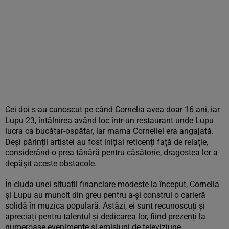
Cei doi s-au cunoscut pe când Cornelia avea doar 16 ani, iar
Lupu 23, întâlnirea având loc într-un restaurant unde Lupu
lucra ca bucătar-ospătar, iar mama Corneliei era angajată.
Deși părinții artistei au fost inițial reticenți față de relație,
considerând-o prea tânără pentru căsătorie, dragostea lor a
depășit aceste obstacole.
În ciuda unei situații financiare modeste la început, Cornelia
și Lupu au muncit din greu pentru a-și construi o carieră
solidă în muzica populară. Astăzi, ei sunt recunoscuți și
apreciați pentru talentul și dedicarea lor, fiind prezenți la
numeroase evenimente și emisiuni de televiziune.