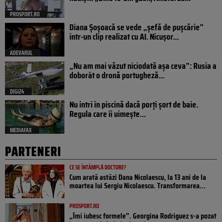
PROSPORT.RO
Diana Șoșoacă se vede „șefă de pușcărie”
într-un clip realizat cu AI. Nicușor...
ADEVARUL
„Nu am mai văzut niciodată așa ceva”: Rusia a
doborât o dronă portugheză...
DIGI24
Nu intri în piscină dacă porți șort de baie.
Regula care îi uimește...
MEDIAFAX
PARTENERI
CE SE ÎNTÂMPLĂ DOCTORE?
Cum arată astăzi Dana Nicolaescu, la 13 ani de la
moartea lui Sergiu Nicolaescu. Transformarea...
PROSPORT.RO
„Îmi iubesc formele”. Georgina Rodriguez s-a pozat