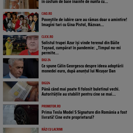
în costum de baie înainte de nunta cu...
CIAO.RO
Poveştile de iubire care au rămas doar o amintire!
Imagini tari cu Gina Pistol, Răzvan...
CLICK.RO
Solistul trupei Azur își vinde terenul din Băile
Tușnad, cumpărat în pandemie: „Timpul nu-mi
permite...
DIGI 24
Ce spune Călin Georgescu despre ideea adoptării
monedei euro, după anunțul lui Nicușor Dan
DIGI24
Până când mai poate fi folosit buletinul vechi.
Autoritățile au stabilit pentru cine se mai...
PROMOTOR.RO
Prima Tesla Model S Signature din România a fost
livrată! Cine este proprietarul?
RÂZI CU LACRIMI