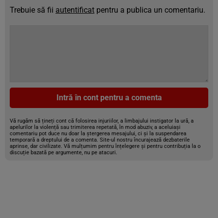
Trebuie să fii
autentificat
pentru a publica un comentariu.
Intră în cont pentru a comenta
Vă rugăm să țineți cont că folosirea injuriilor, a limbajului instigator la ură, a
apelurilor la violență sau trimiterea repetată, în mod abuziv, a aceluiași
comentariu pot duce nu doar la ștergerea mesajului, ci și la suspendarea
temporară a dreptului de a comenta. Site-ul nostru încurajează dezbaterile
aprinse, dar civilizate. Vă mulțumim pentru înțelegere și pentru contribuția la o
discuție bazată pe argumente, nu pe atacuri.