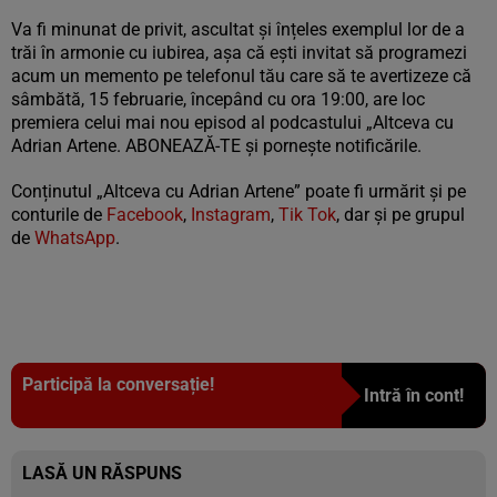
Va fi minunat de privit, ascultat și înțeles exemplul lor de a
trăi în armonie cu iubirea, așa că ești invitat să programezi
acum un memento pe telefonul tău care să te avertizeze că
sâmbătă, 15 februarie, începând cu ora 19:00, are loc
premiera celui mai nou episod al podcastului „Altceva cu
Adrian Artene. ABONEAZĂ-TE și pornește notificările.
Conținutul „Altceva cu Adrian Artene” poate fi urmărit și pe
conturile de
Facebook
,
Instagram
,
Tik Tok
, dar și pe grupul
de
WhatsApp
.
Participă la conversație!
Intră în cont!
LASĂ UN RĂSPUNS