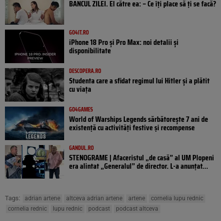
BANCUL ZILEI. El către ea: – Ce îți place să ți se facă?
GO4IT.RO
iPhone 18 Pro și Pro Max: noi detalii și
disponibilitate
DESCOPERA.RO
Studenta care a sfidat regimul lui Hitler și a plătit
cu viața
GO4GAMES
World of Warships Legends sărbătorește 7 ani de
existență cu activități festive și recompense
GANDUL.RO
STENOGRAME | Afaceristul „de casă” al UM Plopeni
era alintat „Generalul” de director. L-a anunțat...
Tags:
adrian artene
altceva adrian artene
artene
cornelia lupu rednic
cornelia rednic
lupu rednic
podcast
podcast altceva