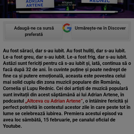
Adaugă-ne ca sursă
Urmărește-ne în Discover
preferată
Au fost săraci, dar s-au iubit. Au fost huliți, dar s-au iubit.
Le-a fost greu, dar s-au iubit. Le-a fost frig, dar s-au iubit.
Astăzi sunt fericiți pentru că s-au iubit și, iată, continua să o
facă după 32 de ani. În cuvinte puține și poate nedrept de
fine ca și putere emoțională, aceasta este povestea celui
mai solid cuplu din zona muzicii populare din România,
Cornelia și Lupu Rednic. Cei doi artiști de muzică populară
sunt invitații din acest săptămână ai lui Adrian Artene, în
podcastul
„Altceva cu Adrian Artene”
, o întâlnire fericită și
perfect potrivită în contextul acestor zile în care peste tot în
lume se celebrează iubirea. Premiera acestui episod va
avea loc sâmbătă, 15 februarie, pe canalul oficial de
Youtube.