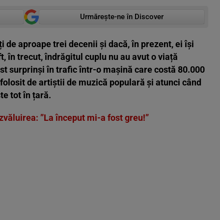
Urmărește-ne în Discover
 de aproape trei decenii și dacă, în prezent, ei își
, în trecut, îndrăgitul cuplu nu au avut o viață
ost surprinși în trafic într-o mașină care costă 80.000
e folosit de artiștii de muzică populară și atunci când
e tot în țară.
zvăluirea: ”La început mi-a fost greu!”