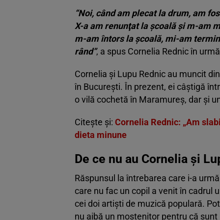
“Noi, când am plecat la drum, am fost
X-a am renunţat la şcoală şi m-am m
m-am întors la şcoală, mi-am terminat
rând”
, a spus Cornelia Rednic în urmă
Cornelia şi Lupu Rednic au muncit din
în Bucureşti. În prezent, ei câştigă în
o vilă cochetă în Maramureş, dar şi u
Citește și:
Cornelia Rednic: „Am slabit
dieta minune
De ce nu au Cornelia și Lu
Răspunsul la întrebarea care i-a urmăr
care nu fac un copil a venit în cadrul 
cei doi artiști de muzică populară. Potr
nu aibă un moștenitor pentru că sunt 