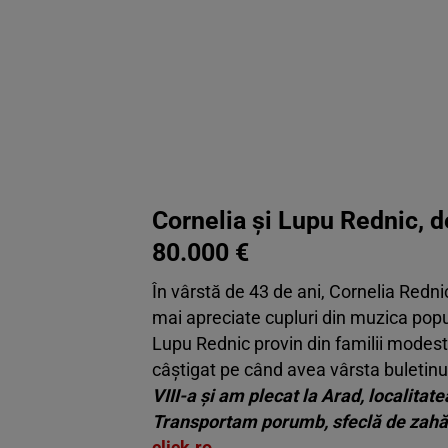
Cornelia și Lupu Rednic, d
80.000 €
În vârstă de 43 de ani, Cornelia Rednic
mai apreciate cupluri din muzica pop
Lupu Rednic provin din familii modeste; 
câștigat pe când avea vârsta buletin
VIII-a şi am plecat la Arad, localita
Transportam porumb, sfeclă de zahăr
click.ro
.