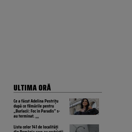
ULTIMA ORĂ
Ce a făcut Adelina Pestrițu
după ce filmările pentru
„Burlacii: Foc în Paradis” s-
au terminat.
...
Lista celor 141 de localități
din România care au restricții