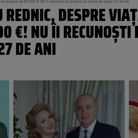
e la mașină de 80.000 €! NU îi recunoști la propria lor nuntă de acum 27 de ani
U REDNIC, DESPRE VIAȚ
0 €! NU ÎI RECUNOȘTI
7 DE ANI