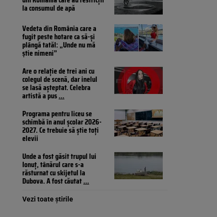
la consumul de apă
Vedeta din România care a
fugit peste hotare ca să-și
plângă tatăl: „Unde nu mă
știe nimeni”
Are o relație de trei ani cu
colegul de scenă, dar inelul
se lasă așteptat. Celebra
artistă a pus
...
Programa pentru liceu se
schimbă în anul școlar 2026-
2027. Ce trebuie să știe toți
elevii
Unde a fost găsit trupul lui
Ionuţ, tânărul care s-a
răsturnat cu skijetul la
Dubova. A fost căutat
...
Vezi toate știrile