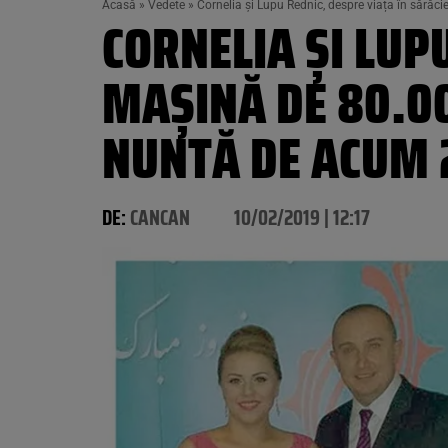
Acasă
»
Vedete
»
Cornelia și Lupu Rednic, despre viața în sărăci
CORNELIA ȘI LUP
MAȘINĂ DE 80.00
NUNTĂ DE ACUM 2
DE:
CANCAN
10/02/2019 | 12:17