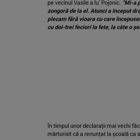
pe vecinul Vasile a lu’ Pojonic.
“Mi-a p
zongoră de la el. Atunci a început dra
plecam fără vioara cu care începuse
cu doi-trei feciori la fete, la câte o ş
În timpul unor declarații mai vechi fă
mărturisit că a renunțat la școală ca 