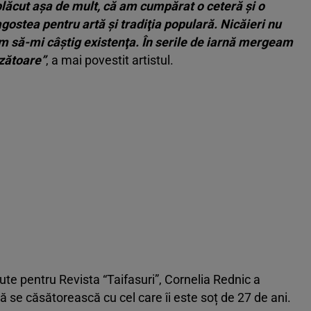
lăcut aşa de mult, că am cumpărat o ceteră şi o
gostea pentru artă şi tradiţia populară. Nicăieri nu
m să-mi câştig existenţa. În serile de iarnă mergeam
ezătoare”
, a mai povestit artistul.
cute pentru Revista “Taifasuri”, Cornelia Rednic a
să se căsătorească cu cel care îi este soț de 27 de ani.