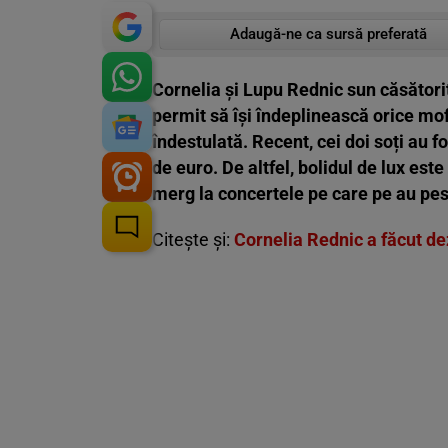
Adaugă-ne ca sursă preferată
Cornelia și Lupu Rednic sun căsătoriți
permit să își îndeplinească orice moft
îndestulată. Recent, cei doi soți au f
de euro. De altfel, bolidul de lux est
merg la concertele pe care pe au pest
Citește și:
Cornelia Rednic a făcut de