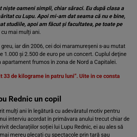
 nişte oameni simpli, chiar săraci.
Eu după clasa a
ăritat cu Lupu. Apoi mi-am dat seama că nu e bine,
 studiile, apoi am făcut şi facultatea, pe toate pe
 cu mai mulți ani.
 greu, iar din 2006, cei doi maramureşeni s-au mutat
tre 1.000 şi 2.500 de euro pe un concert. Cuplul deţine
n apartament frumos în zona de Nord a Capitalei.
 33 de kilograme in patru luni”. Uite in ce consta
pu Rednic un copil
it mulți ani în legătură cu adevăratul motiv pentru
unui interviu acordat în primăvara anului trecut chiar de
ivit declarațiilor soției lui Lupu Rednic, ei au ales să
mai mereu plecați cu spectacole prin țară sau