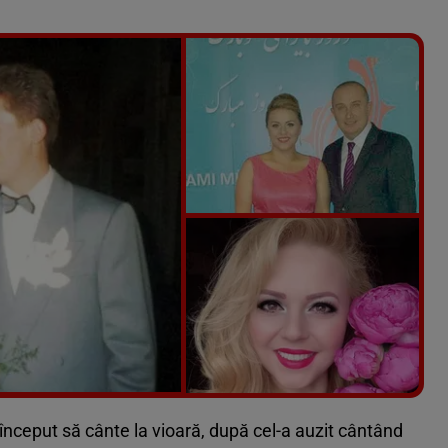
Vezi galeria foto
26 poze
început să cânte la vioară, după cel-a auzit cântând