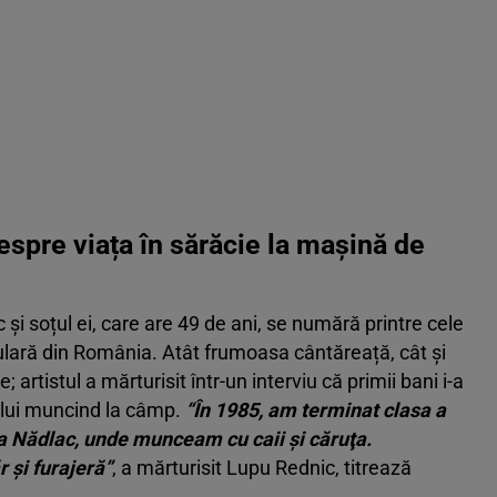
espre viața în sărăcie la mașină de
 și soțul ei, care are 49 de ani, se numără printre cele
ulară din România. Atât frumoasa cântăreață, cât și
artistul a mărturisit într-un interviu că primii bani i-a
ului muncind la câmp.
“În 1985, am terminat clasa a
tea Nădlac, unde munceam cu caii şi căruţa.
 şi furajeră”
, a mărturisit Lupu Rednic, titrează