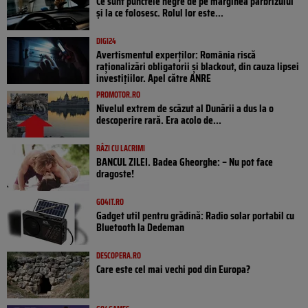
Ce sunt punctele negre de pe marginea parbrizului
și la ce folosesc. Rolul lor este...
DIGI24
Avertismentul experților: România riscă
raționalizări obligatorii și blackout, din cauza lipsei
investițiilor. Apel către ANRE
PROMOTOR.RO
Nivelul extrem de scăzut al Dunării a dus la o
descoperire rară. Era acolo de...
RÂZI CU LACRIMI
BANCUL ZILEI. Badea Gheorghe: – Nu pot face
dragoste!
GO4IT.RO
Gadget util pentru grădină: Radio solar portabil cu
Bluetooth la Dedeman
DESCOPERA.RO
Care este cel mai vechi pod din Europa?