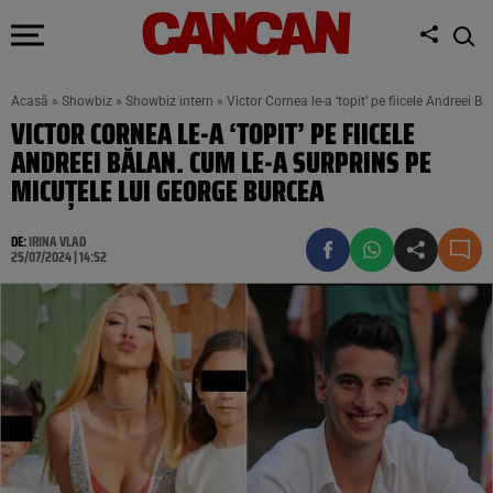
Acasă
»
Showbiz
»
Showbiz intern
»
Victor Cornea le-a ‘topit’ pe fiicele Andreei 
VICTOR CORNEA LE-A ‘TOPIT’ PE FIICELE
ANDREEI BĂLAN. CUM LE-A SURPRINS PE
MICUȚELE LUI GEORGE BURCEA
DE:
IRINA VLAD
25/07/2024 | 14:52