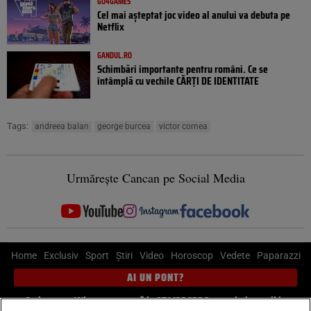
GO4GAMES
Cel mai așteptat joc video al anului va debuta pe
Netflix
GANDUL.RO
Schimbări importante pentru români. Ce se
întâmplă cu vechile CĂRȚI DE IDENTITATE
Tags:
andreea balan
george burcea
victor cornea
Urmărește Cancan pe Social Media
Home
Exclusiv
Sport
Știri
Video
Horoscop
Vedete
Paparazzi
AI UN PONT?
Scrie-ne pe Whatsapp
, sună la 0741226226 sau trimite mail la