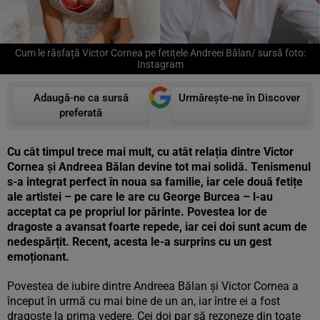
Cum le răsfață Victor Cornea pe fetițele Andreei Bălan/ sursă foto:
Instagram
Adaugă-ne ca sursă
Urmărește-ne în Discover
preferată
Cu cât timpul trece mai mult, cu atât relația dintre Victor
Cornea și Andreea Bălan devine tot mai solidă. Tenismenul
s-a integrat perfect în noua sa familie, iar cele două fetițe
ale artistei – pe care le are cu George Burcea – l-au
acceptat ca pe propriul lor părinte. Povestea lor de
dragoste a avansat foarte repede, iar cei doi sunt acum de
nedespărțit. Recent, acesta le-a surprins cu un gest
emoționant.
Povestea de iubire dintre Andreea Bălan și Victor Cornea a
început în urmă cu mai bine de un an, iar între ei a fost
dragoste la prima vedere. Cei doi par să rezoneze din toate