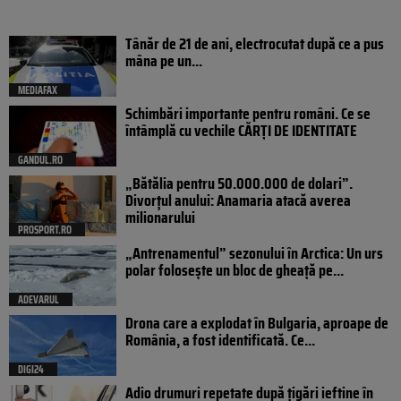
Tânăr de 21 de ani, electrocutat după ce a pus
mâna pe un...
MEDIAFAX
Schimbări importante pentru români. Ce se
întâmplă cu vechile CĂRȚI DE IDENTITATE
GANDUL.RO
„Bătălia pentru 50.000.000 de dolari”.
Divorțul anului: Anamaria atacă averea
milionarului
PROSPORT.RO
„Antrenamentul” sezonului în Arctica: Un urs
polar folosește un bloc de gheață pe...
ADEVARUL
Drona care a explodat în Bulgaria, aproape de
România, a fost identificată. Ce...
DIGI24
Adio drumuri repetate după țigări ieftine în