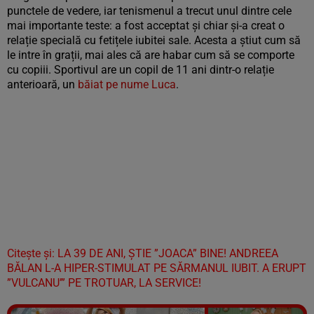
punctele de vedere, iar tenismenul a trecut unul dintre cele
mai importante teste: a fost acceptat și chiar și-a creat o
relație specială cu fetițele iubitei sale. Acesta a știut cum să
le intre în grații, mai ales că are habar cum să se comporte
cu copiii. Sportivul are un copil de 11 ani dintr-o relație
anterioară, un
băiat pe nume Luca
.
Citește și: LA 39 DE ANI, ȘTIE ”JOACA” BINE! ANDREEA
BĂLAN L-A HIPER-STIMULAT PE SĂRMANUL IUBIT. A ERUPT
”VULCANU’” PE TROTUAR, LA SERVICE!