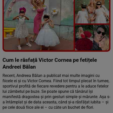
Vezi galeria foto
9 poze
Cum le răsfață Victor Cornea pe fetițele
Andreei Bălan
Recent, Andreea Bălan a publicat mai multe imagini cu
fiicele ei și cu Victor Cornea. Fiind tot timpul plecat în turnee,
sportivul profită de fiecare revedere pentru a le aduce fetelor
lui zâmbetul pe buze. Se poate spune că tânărul își
manifestă dragostea și prin gesturi simple și mărunte. Așa s-
a întâmplat și de data aceasta, când și-a răsfățat iubita – și
pe cele două fiice ale ei – cu câte un buchet de flori.