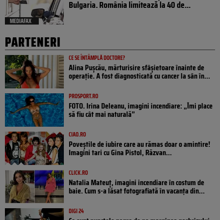
Bulgaria. România limitează la 40 de...
MEDIAFAX
PARTENERI
CE SE ÎNTÂMPLĂ DOCTORE?
Alina Pușcău, mărturisire sfâșietoare înainte de
operație. A fost diagnosticată cu cancer la sân în...
PROSPORT.RO
FOTO. Irina Deleanu, imagini incendiare: „Îmi place
să fiu cât mai naturală”
CIAO.RO
Poveştile de iubire care au rămas doar o amintire!
Imagini tari cu Gina Pistol, Răzvan...
CLICK.RO
Natalia Mateuț, imagini incendiare în costum de
baie. Cum s-a lăsat fotografiată în vacanța din...
DIGI 24