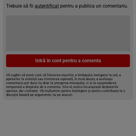
Trebuie să fii
autentificat
pentru a publica un comentariu.
Intră în cont pentru a comenta
Vă rugăm să țineți cont că folosirea injuriilor, a limbajului instigator la ură, a
apelurilor la violență sau trimiterea repetată, în mod abuziv, a aceluiași
comentariu pot duce nu doar la ștergerea mesajului, ci și la suspendarea
temporară a dreptului de a comenta. Site-ul nostru încurajează dezbaterile
aprinse, dar civilizate. Vă mulțumim pentru înțelegere și pentru contribuția la o
discuție bazată pe argumente, nu pe atacuri.