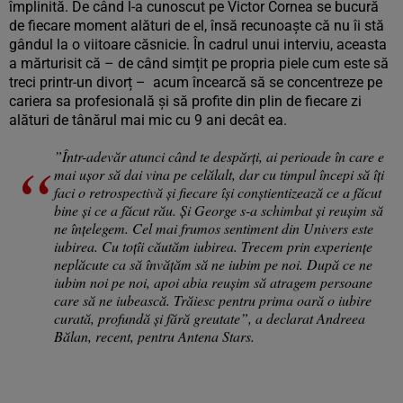
împlinită. De când l-a cunoscut pe Victor Cornea se bucură
de fiecare moment alături de el, însă recunoaște că nu îi stă
gândul la o viitoare căsnicie. În cadrul unui interviu, aceasta
a mărturisit că – de când simțit pe propria piele cum este să
treci printr-un divorț – acum încearcă să se concentreze pe
cariera sa profesională și să profite din plin de fiecare zi
alături de tânărul mai mic cu 9 ani decât ea.
”Într-adevăr atunci când te despărți, ai perioade în care e
mai ușor să dai vina pe celălalt, dar cu timpul începi să îți
faci o retrospectivă și fiecare își conștientizează ce a făcut
bine și ce a făcut rău. Și George s-a schimbat și reușim să
ne înțelegem. Cel mai frumos sentiment din Univers este
iubirea. Cu toțîi căutăm iubirea. Trecem prin experiențe
neplăcute ca să învățăm să ne iubim pe noi. După ce ne
iubim noi pe noi, apoi abia reușim să atragem persoane
care să ne iubească. Trăiesc pentru prima oară o iubire
curată, profundă și fără greutate”, a declarat Andreea
Bălan, recent, pentru Antena Stars.