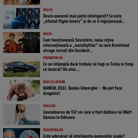
DIGI 24
Devin oamenii mai puțin inteligenți? Ce este
„efectul Flynn invers” și de ce îi îngrijorează...
DIGI24
Cum funcționează Sovintern, noua rețea
internațională a „socialiștilor” cu care Kremlinul
atrage recruți din Occident...
PROMOTOR.RO
Ce se întâmplă dacă trebuie să fugi cu Tesla în timp
ce încarcă? Un atac...
RÂZI CU LACRIMI
BANCUL ZILEI. Badea Gheorghe: – Nu pot face
dragoste!
GO4IT.RO
Cascadoarea de 137 cm care a fost dublura lui Matt
Damon în Odiseea
DESCOPERA.RO
Este adevărat că inteligența oamenilor scade?