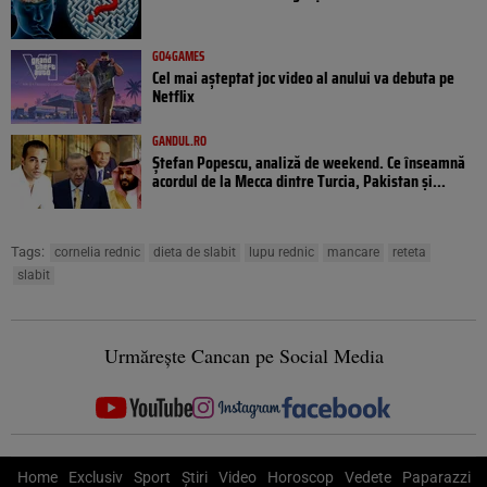
GO4GAMES
Cel mai așteptat joc video al anului va debuta pe
Netflix
GANDUL.RO
Ștefan Popescu, analiză de weekend. Ce înseamnă
acordul de la Mecca dintre Turcia, Pakistan şi...
Tags:
cornelia rednic
dieta de slabit
lupu rednic
mancare
reteta
slabit
Urmărește Cancan pe Social Media
Home
Exclusiv
Sport
Știri
Video
Horoscop
Vedete
Paparazzi