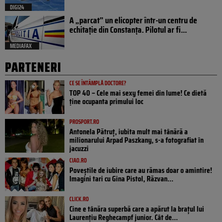
DIGI24
A „parcat” un elicopter într-un centru de
echitație din Constanța. Pilotul ar fi...
MEDIAFAX
PARTENERI
CE SE ÎNTÂMPLĂ DOCTORE?
TOP 40 – Cele mai sexy femei din lume! Ce dietă
ține ocupanta primului loc
PROSPORT.RO
Antonela Pătruț, iubita mult mai tânără a
milionarului Arpad Paszkany, s-a fotografiat în
jacuzzi
CIAO.RO
Poveştile de iubire care au rămas doar o amintire!
Imagini tari cu Gina Pistol, Răzvan...
CLICK.RO
Cine e tânăra superbă care a apărut la brațul lui
Laurențiu Reghecampf junior. Cât de...