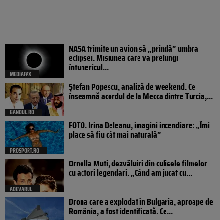
NASA trimite un avion să „prindă” umbra
eclipsei. Misiunea care va prelungi
întunericul...
MEDIAFAX
Ștefan Popescu, analiză de weekend. Ce
înseamnă acordul de la Mecca dintre Turcia,...
GANDUL.RO
FOTO. Irina Deleanu, imagini incendiare: „Îmi
place să fiu cât mai naturală”
PROSPORT.RO
Ornella Muti, dezvăluiri din culisele filmelor
cu actori legendari. „Când am jucat cu...
ADEVARUL
Drona care a explodat în Bulgaria, aproape de
România, a fost identificată. Ce...