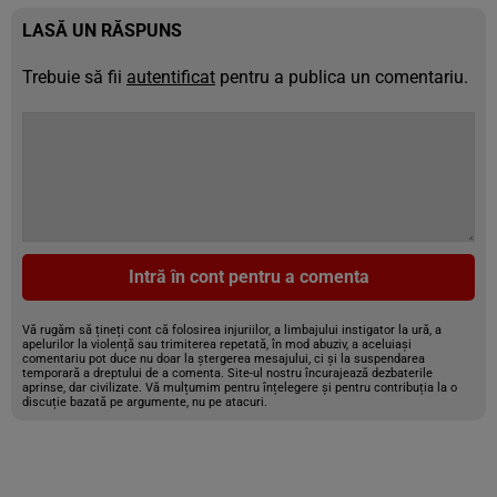
LASĂ UN RĂSPUNS
Trebuie să fii
autentificat
pentru a publica un comentariu.
Intră în cont pentru a comenta
Vă rugăm să țineți cont că folosirea injuriilor, a limbajului instigator la ură, a
apelurilor la violență sau trimiterea repetată, în mod abuziv, a aceluiași
comentariu pot duce nu doar la ștergerea mesajului, ci și la suspendarea
temporară a dreptului de a comenta. Site-ul nostru încurajează dezbaterile
aprinse, dar civilizate. Vă mulțumim pentru înțelegere și pentru contribuția la o
discuție bazată pe argumente, nu pe atacuri.