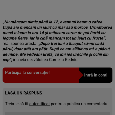
„Nu mâncam nimic până la 12, eventual beam o cafea.
După aia mâncam un iaurt cu măr sau morcov. Următoarea
masă o luam la ora 14 și mâncam carne de pui fiartă cu
legume fierte, iar la cină mâncam tot un iaurt cu fructe”
,
mai spunea artista.
„După trei luni a început să-mi cadă
părul, doar atât am pățit. După ce am slăbit nu mi-a plăcut
de mine. Mă vedeam urâtă, că îmi ies urechile și ochii din
cap”
,
încheia dezvăluirea Cornelia Rednic.
Participă la conversație!
Intră în cont!
LASĂ UN RĂSPUNS
Trebuie să fii
autentificat
pentru a publica un comentariu.