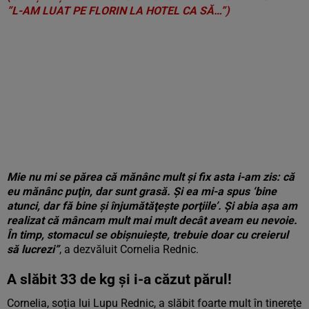
”L-AM LUAT PE FLORIN LA HOTEL CA SĂ…”)
Mie nu mi se părea că mănânc mult şi fix asta i-am zis: că
eu mănânc puţin, dar sunt grasă. Şi ea mi-a spus ‘bine
atunci, dar fă bine şi înjumătăţeşte porţiile’. Şi abia aşa am
realizat că mâncam mult mai mult decât aveam eu nevoie.
În timp, stomacul se obişnuieşte, trebuie doar cu creierul
să lucrezi”
, a dezvăluit Cornelia Rednic.
A slăbit 33 de kg și i-a căzut părul!
Cornelia, soția lui Lupu Rednic, a slăbit foarte mult în tinerețe