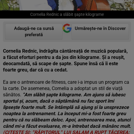
Cornelia Rednic a slăbit șapte kilograme
Adaugă-ne ca sursă
Urmărește-ne în Discover
preferată
Cornelia Rednic, îndrăgita cântăreață de muzică populară,
a făcut eforturi pentru a da jos din kilograme. Și a reușit,
deocamdată, să scape de șapte. Spune însă că îi este
foarte greu, dar că cu a cedat.
Ea are o antrenoare de fitness, care i-a impus un program ca
la carte. De asemenea, Cornelia a adoptat un stil de viață
sănătos.
”Am slăbit şapte kilograme. Am ajuns să iubesc
sportul şi, acum, dacă o săptămână nu fac sport îmi
lipseşte foarte mult. Se întâmplă să ajung şi la unsprezece
noaptea la antrenament. La început mi-a fost foarte greu
pentru că nu slăbeam deloc. Apoi, antrenoarea mea, atunci
când mi-a făcut evaluarea, m-a întrebat dacă mănânc mult.
(CITEȘTE ȘI:
”RĂPITORUL” LUI SALAM A RUPT TĂCEREA: