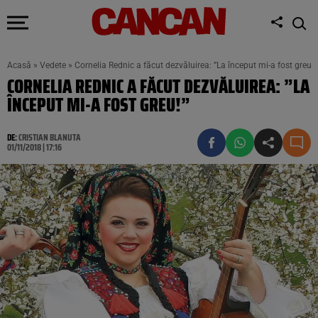
Acasă
»
Vedete
»
Cornelia Rednic a făcut dezvăluirea: ”La început mi-a fost greu!”
CORNELIA REDNIC A FĂCUT DEZVĂLUIREA: ”LA
ÎNCEPUT MI-A FOST GREU!”
DE:
CRISTIAN BLANUTA
01/11/2018 | 17:16