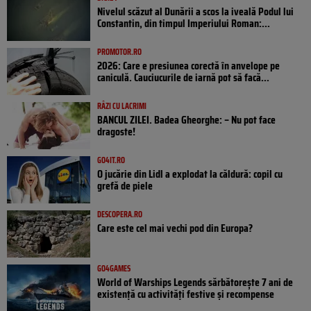
Nivelul scăzut al Dunării a scos la iveală Podul lui
Constantin, din timpul Imperiului Roman:...
PROMOTOR.RO
2026: Care e presiunea corectă în anvelope pe
caniculă. Cauciucurile de iarnă pot să facă...
RÂZI CU LACRIMI
BANCUL ZILEI. Badea Gheorghe: – Nu pot face
dragoste!
GO4IT.RO
O jucărie din Lidl a explodat la căldură: copil cu
grefă de piele
DESCOPERA.RO
Care este cel mai vechi pod din Europa?
GO4GAMES
World of Warships Legends sărbătorește 7 ani de
existență cu activități festive și recompense