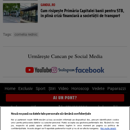
GANDUL.RO
Cum risipește Primăria Capitalei banii pentru STB,
în plină criză financiară a societății de transport
Tags:
cornelia rednic
Urmărește Cancan pe Social Media
Home
Exclusiv
Sport
Știri
Video
Horoscop
Vedete
Paparazzi
AI UN PONT?
Scrie-ne pe Whatsapp
, sună la 0741226226 sau trimite mail la
pont@cancan.ro
Nouă ne pasă ca datele tale personale să rămână confidențiale
Noi și partenerii noștri
1019
stocăm și/sau accesăm informații pe dispozitivul dvs., precum identificatorii cookie
unici pentru prelucrarea datelor cu caracter personal. Puteți accepta sau gestiona preferințele dvs. făcând clic mai
Știri interne
Știri externe
Politică
jos, respectiv vă puteți opune utilizării unui interes legitim în orice moment pe pagina cu politica de
confidențialitate. Aceste alegeri vor fi raportate partenerilor noștri și nu vă vor afecta navigarea.
Mai multe detalii