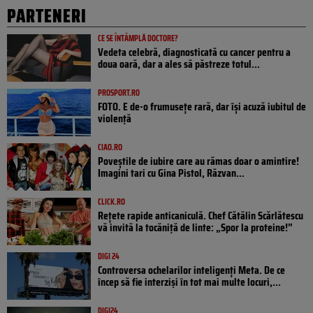
PARTENERI
CE SE ÎNTÂMPLĂ DOCTORE?
Vedeta celebră, diagnosticată cu cancer pentru a
doua oară, dar a ales să păstreze totul...
PROSPORT.RO
FOTO. E de-o frumusețe rară, dar își acuză iubitul de
violență
CIAO.RO
Poveştile de iubire care au rămas doar o amintire!
Imagini tari cu Gina Pistol, Răzvan...
CLICK.RO
Rețete rapide anticaniculă. Chef Cătălin Scărlătescu
vă invită la tocăniță de linte: „Spor la proteine!”
DIGI 24
Controversa ochelarilor inteligenți Meta. De ce
încep să fie interziși în tot mai multe locuri,...
DIGI24