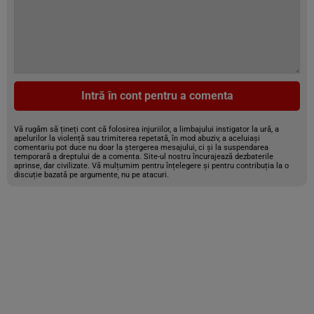
Intră în cont pentru a comenta
Vă rugăm să țineți cont că folosirea injuriilor, a limbajului instigator la ură, a
apelurilor la violență sau trimiterea repetată, în mod abuziv, a aceluiași
comentariu pot duce nu doar la ștergerea mesajului, ci și la suspendarea
temporară a dreptului de a comenta. Site-ul nostru încurajează dezbaterile
aprinse, dar civilizate. Vă mulțumim pentru înțelegere și pentru contribuția la o
discuție bazată pe argumente, nu pe atacuri.