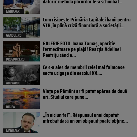
datorii: metoda plicurilor le-a schimbat...
MEDIAFAX
Cum risipește Primăria Capitalei banii pentru
STB, în plină criză financiară a societății...
GANDUL.RO
GALERIE FOTO. Ioana Tamaş, apariție
fermecătoare pe plajă! Reacția Adelinei
Pestrițu când a...
PROSPORT.RO
Ce s-a ales de membrii celei mai faimoase
secte ucigașe din secolul XX....
ADEVARUL
Viața pe Pământ ar fi putut apărea de două
ori. Studiul care pune...
DIGI24
„În niciun fel”. Răspunsul unui deputat
întrebat dacă un om obișnuit poate obține...
MEDIAFAX