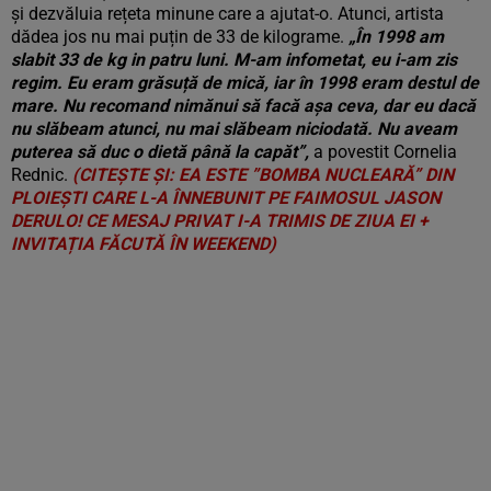
și dezvăluia rețeta minune care a ajutat-o. Atunci, artista
dădea jos nu mai puțin de 33 de kilograme.
„În 1998 am
slabit 33 de kg in patru luni. M-am infometat, eu i-am zis
regim. Eu eram grăsuță de mică, iar în 1998 eram destul de
mare. Nu recomand nimănui să facă așa ceva, dar eu dacă
nu slăbeam atunci, nu mai slăbeam niciodată. Nu aveam
puterea să duc o dietă până la capăt”,
a povestit Cornelia
Rednic.
(CITEȘTE ȘI: EA ESTE ”BOMBA NUCLEARĂ” DIN
PLOIEȘTI CARE L-A ÎNNEBUNIT PE FAIMOSUL JASON
DERULO! CE MESAJ PRIVAT I-A TRIMIS DE ZIUA EI +
INVITAȚIA FĂCUTĂ ÎN WEEKEND)